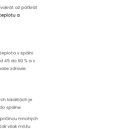
dvakrát až päťkrát
teplotu a
teplota v spálni.
d 45 do 60 % a v
 naše zdravie.
ch lokalitách je
do spálne.
e príčinou mnohých
j tak však môžu