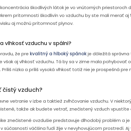
koncentrácia škodlivých látok je vo vnútorných priestoroch 
Okrem prítomnosti škodlivín vo vzduchu by ste mali merať aj
visku aj možnú prítomnosť plynov.
a vlhkosť vzduchu v spálni?
pravdu, že pre
kvalitný a hlboký spánok
je dôležitá správna 
e však aj vlhkosť vzduchu. Tá by sa v zime mala pohybovať o
Príliš nízka a príliš vysoká vlhkosť totiž nie je prospešná pre
 čistý vzduch?
ne vetranie v izbe a taktiež zvlhčovanie vzduchu. V niektorý
istené, takže ak budete vetrať, znečistený vzduch vpustíte 
like znečistené ovzdušie predstavuje dlhodobý problém a j
 v súčasnosti väčšina ľudí žije v nevyhovujúcom prostredí. A