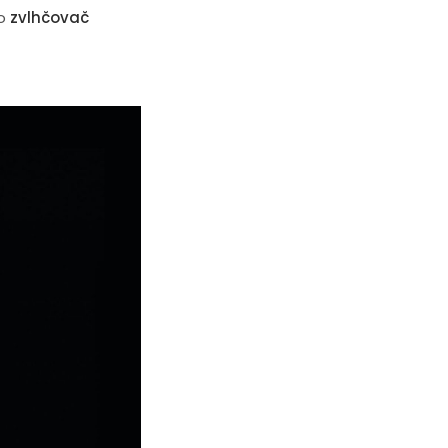
o
zvlhčovač