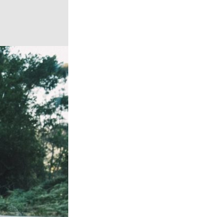
ý deň tak človek
? V tomto článku
čistý vzduch v
votným
 vzduchu môže mať
ia respiračné
ad rakovina.