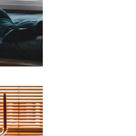
iež posilňuje našu
nožstvo problémov
ť k zhoršeniu
každé