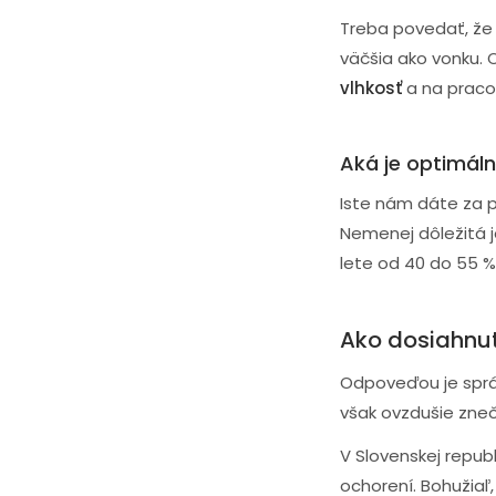
Treba povedať, že 
väčšia ako vonku. 
vlhkosť
a na praco
Aká je optimáln
Iste nám dáte za 
Nemenej dôležitá j
lete od 40 do 55 %. 
Ako dosiahnuť
Odpoveďou je správ
však ovzdušie zneč
V Slovenskej repub
ochorení. Bohužiaľ,