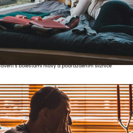
pak zlepšuje koncentráciu, pomáha bojovať s únavou a takt
nečistený vzduch na spánok?
ného vzduchu má vplyv aj na kvalitu spánku a spôsobuje m
 vdýchneme škodlivé látky, ktoré sa usadia v tele, môže dôjs
eniu regeneračných procesov. V dôsledku toho sa môžete 
avení s bolesťami hlavy a podráždením sliznice
.