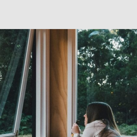
priebehu dňa sa človek nadýchne zhruba 20 000-krát? Každ
žne 15 kg vzduchu. Tušíte však, aký vzduch doma dýchate
sú dôsledky dýchania zlého vzduchu a tiež ako dosiahnuť 
miestnostiach.
hania zlého vzduchu
duchu môže viesť k
únave a dlhodobým chronickým zdra
umy preukázali, že aj malá koncentrácia škodlivých látok vo
o zhoršenie niektorých civilizačných ochorení, ku ktorým patr
čí, nervozita, únava, ale aj závažné ochorenia, ako je napríkl