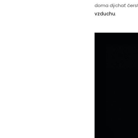
doma dýchať čerst
vzduchu
.