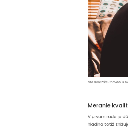
Ste neustále unavení a z
Meranie kvali
V prvom rade je d
hladina totiž zniž