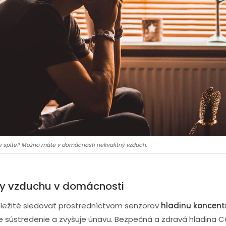
le spíte? Možno máte v domácnosti nekvalitný vzduch.
ty vzduchu v domácnosti
ôležité sledovať prostredníctvom senzorov
hladinu koncent
uje sústredenie a zvyšuje únavu. Bezpečná a zdravá hladina 