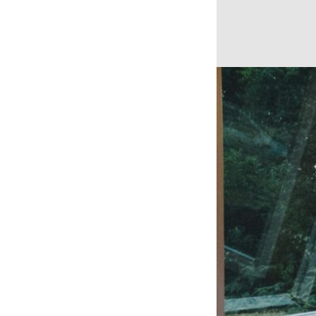
Vedeli ste, že v 
spotrebuje pribli
sa dozviete, aké 
spálni a ďalších 
Dôsledky dýc
Dýchanie zlého vz
problémom
. Výsk
vplyv na vznik aleb
problémy, pálenie o