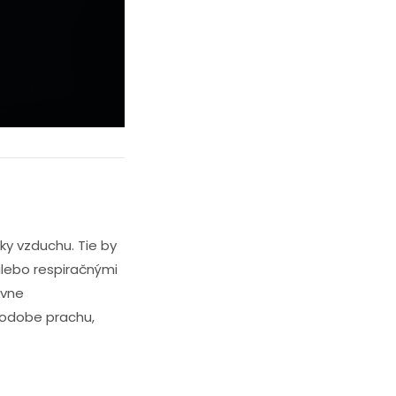
ičky vzduchu. Tie by
alebo respiračnými
ávne
podobe prachu,