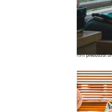
Čerstvý vzduch nao
imunitu.
Aký vplyv má z
Dýchanie znečiste
so spaním. Ak totiž
dýchania a spomal
ráno
prebúdzať un