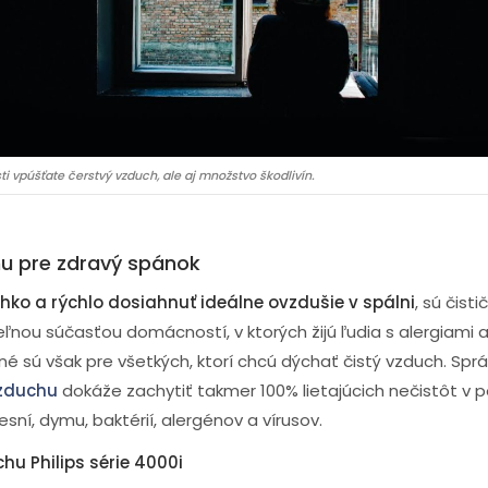
 vpúšťate čerstvý vzduch, ale aj množstvo škodlivín.
hu pre zdravý spánok
hko a rýchlo dosiahnuť ideálne ovzdušie v spálni
, sú čist
eľnou súčasťou domácností, v ktorých žijú ľudia s alergiami 
é sú však pre všetkých, ktorí chcú dýchať čistý vzduch. Spr
vzduchu
dokáže zachytiť takmer 100% lietajúcich nečistôt v 
esní, dymu, baktérií, alergénov a vírusov.
chu Philips série 4000i