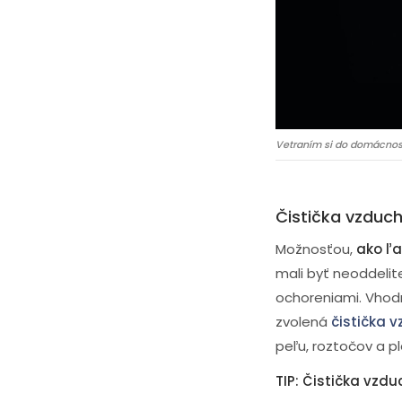
Vetraním si do domácnosti
Čistička vzduc
Možnosťou,
ako ľa
mali byť neoddelit
ochoreniami. Vhodn
zvolená
čistička 
peľu, roztočov a pl
TIP: Čistička vzdu