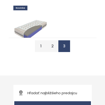
Novinka
Lussa
Matrace
od 695,00
€
1
2
3