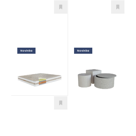
Novinka
Novinka
Honey exclusive -
Puff
Doplnky
brown linen
Prírodné