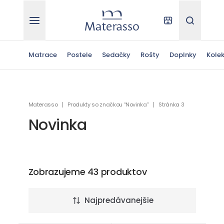
Materasso
Kde kúpiť
Hľadať
Matrace
Postele
Sedačky
Rošty
Doplnky
Kolek
Materasso
Produkty so značkou “Novinka”
Stránka 3
Novinka
Zobrazujeme 43 produktov
Najpredávanejšie