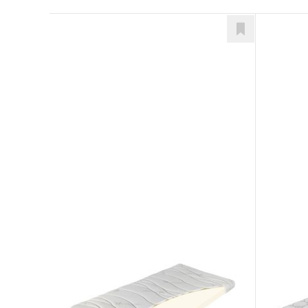
Top Lazy
Top N