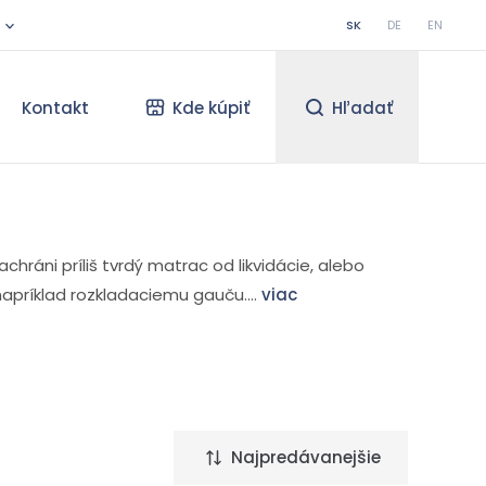
SK
DE
EN
Kontakt
Kde kúpiť
Hľadať
hráni príliš tvrdý matrac od likvidácie, alebo
napríklad rozkladaciemu gauču....
viac
Najpredávanejšie