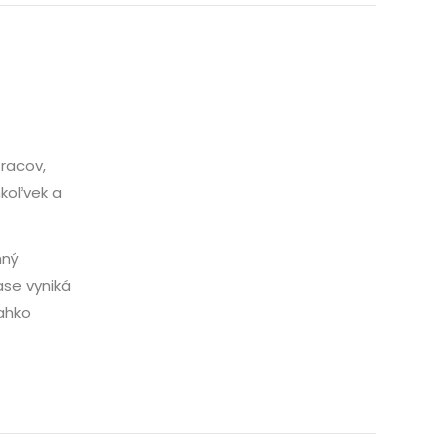
racov,
mkoľvek a
hný
ase vyniká
ľahko