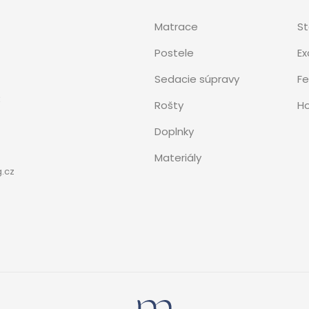
Matrace
S
Postele
Ex
Sedacie súpravy
Fe
3
Rošty
Ho
Doplnky
Materiály
.cz