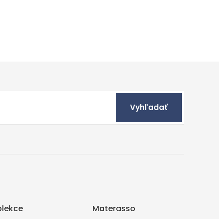
Vyhľadať
olekce
Materasso