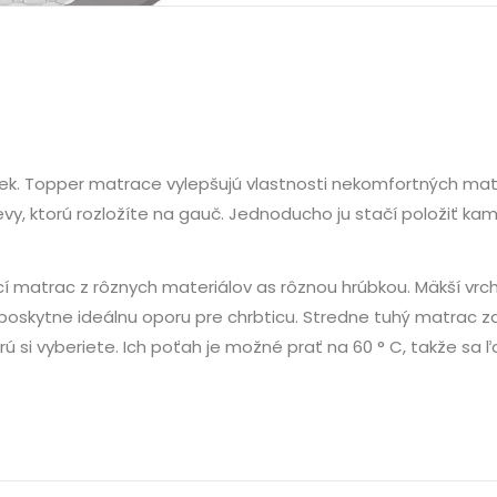
vek. Topper matrace vylepšujú vlastnosti nekomfortných mat
vy, ktorú rozložíte na gauč. Jednoducho ju stačí položiť ka
í matrac z rôznych materiálov as rôznou hrúbkou. Mäkší vrc
oskytne ideálnu oporu pre chrbticu. Stredne tuhý matrac z
ú si vyberiete. Ich poťah je možné prať na 60 ° C, takže sa 