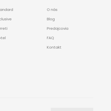
tandard
O nás
clusive
Blog
rreti
Predajcovia
tel
FAQ
Kontakt