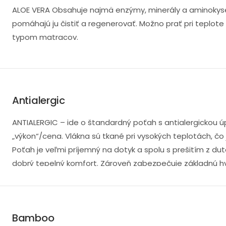
ALOE VERA Obsahuje najmä enzýmy, minerály a aminokysel
pomáhajú ju čistiť a regenerovať. Možno prať pri teplot
typom matracov.
Antialergic
ANTIALERGIC – ide o štandardný poťah s antialergickou ú
„výkon“/cena. Vlákna sú tkané pri vysokých teplotách, čo 
Poťah je veľmi príjemný na dotyk a spolu s prešitím z du
dobrý tepelný komfort. Zároveň zabezpečuje základnú h
vlhkosť a je vhodný pre najširší okruh zákazníkov. Samo
možno ho prať pri 60 °C.
Bamboo