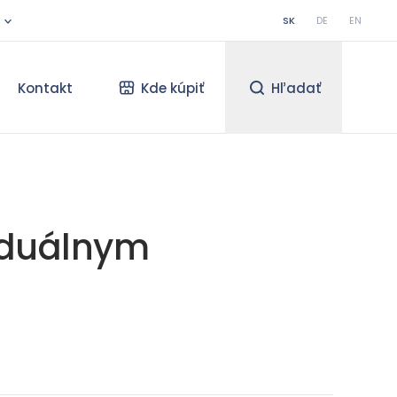
SK
DE
EN
Kontakt
Kde kúpiť
Hľadať
viduálnym