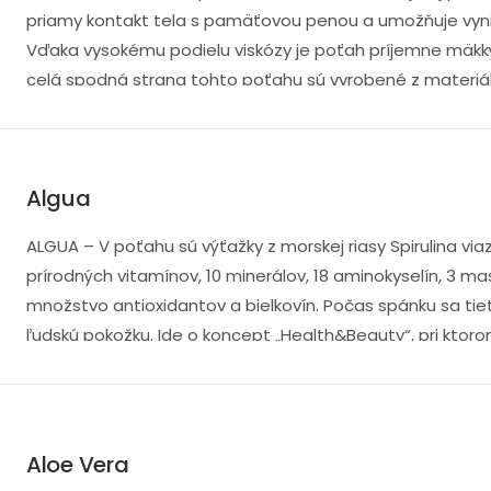
priamy kontakt tela s pamäťovou penou a umožňuje vyni
Vďaka vysokému podielu viskózy je poťah príjemne mäkký
celá spodná strana tohto poťahu sú vyrobené z materiá
dobre odvetraný.“
Algua
ALGUA – V poťahu sú výťažky z morskej riasy Spirulina via
prírodných vitamínov, 10 minerálov, 18 aminokyselín, 3 ma
množstvo antioxidantov a bielkovín. Počas spánku sa tiet
ľudskú pokožku. Ide o koncept „Health&Beauty“, pri kt
terapiu.
Aloe Vera