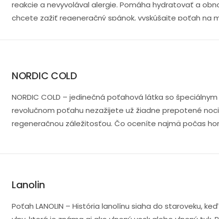
reakcie a nevyvolával alergie. Pomáha hydratovať a obno
chcete zažiť regeneračný spánok, vyskúšajte poťah na 
gramáž a je veľmi jemná na dotyk. To zaručuje dlhú život
NORDIC COLD
NORDIC COLD – jedinečná poťahová látka so špeciálnym
revolučnom poťahu nezažijete už žiadne prepotené noci
regeneračnou záležitosťou. Čo oceníte najmä počas horú
Lanolin
Poťah LANOLIN – História lanolínu siaha do staroveku, keď 