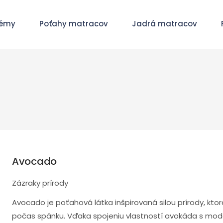
témy
Poťahy matracov
Jadrá matracov
Avocado
Zázraky prírody
Avocado je poťahová látka inšpirovaná silou prírody, kto
počas spánku. Vďaka spojeniu vlastností avokáda s mo