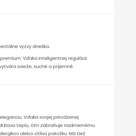
 prostredie pre kvalitný a nerušený
akte s pokožkou, zatiaľ čo priedušná
 Poťahová látka Avocado podporuje
vieži, oddýchnutí a plní energie.
entálne výzvy dneška.
premium. Vďaka inteligentnej regulácii
 vytvára svieže, suché a príjemné
omocou pokročilých upcyclingových
že prostredie na spanie
itné textilné vlákno novej generácie.
uchu počas celej noci
y a zodpovedný prístup k prírode môžu
 pokožku
eleganciu. Vďaka svojej prirodzenej
as odpočinku
e udržiava teplo, čím zabraňuje nadmernému
ivotnému prostrediu na výnimočný
lergikov alebo citlivú pokožku. Má tiež