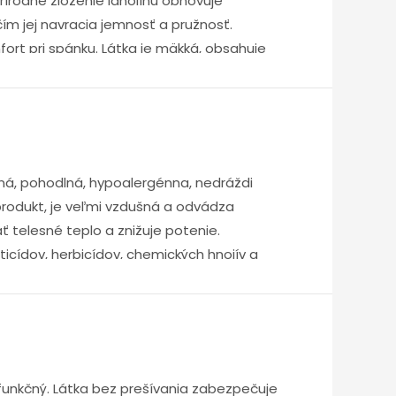
Prírodné zloženie lanolínu obnovuje
čím jej navracia jemnosť a pružnosť.
ort pri spánku. Látka je mäkká, obsahuje
á cytotoxické účinky a je plne v súlade s
mná, pohodlná, hypoalergénna, nedráždi
produkt, je veľmi vzdušná a odvádza
 telesné teplo a znižuje potenie.
icídov, herbicídov, chemických hnojív a
 použitá v tkanine aj v prešití. Poťah je
e funkčný. Látka bez prešívania zabezpečuje