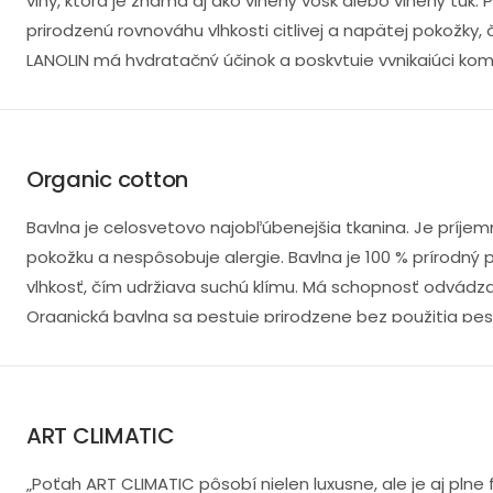
vlny, ktorá je známa aj ako vlnený vosk alebo vlnený tuk. 
prirodzenú rovnováhu vlhkosti citlivej a napätej pokožky, 
LANOLIN má hydratačný účinok a poskytuje vynikajúci komf
100 % prírodný lanolín, prirodzene hydratuje pokožku, nem
normami GOTS a Oeko-Tex Standard 100.
Organic cotton
Bavlna je celosvetovo najobľúbenejšia tkanina. Je príje
pokožku a nespôsobuje alergie. Bavlna je 100 % prírodný 
vlhkosť, čím udržiava suchú klímu. Má schopnosť odvádzať
Organická bavlna sa pestuje prirodzene bez použitia pest
insekticídov. V poťahu ORGANIC COTTON je prírodná bavlna
snímateľný a možno ho prať pri teplote do 60 °C.
ART CLIMATIC
„Poťah ART CLIMATIC pôsobí nielen luxusne, ale je aj pln