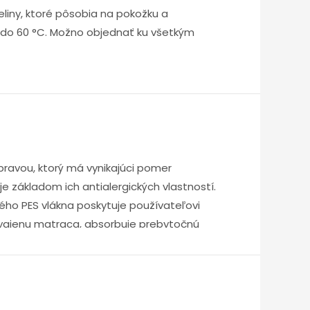
iny, ktoré pôsobia na pokožku a
e do 60 °C. Možno objednať ku všetkým
pravou, ktorý má vynikajúci pomer
je základom ich antialergických vlastností.
tého PES vlákna poskytuje používateľovi
ygienu matraca, absorbuje prebytočnú
zrejmosťou je zips po celom obvode a