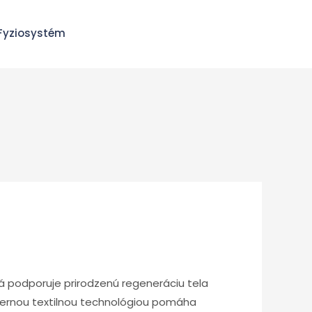
Fyziosystém
rá podporuje prirodzenú regeneráciu tela
dernou textilnou technológiou pomáha