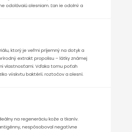
ne odolávajú plesniam. Ľan je odolný a
prekrvenie pokožky. Okrem toho je vďaka
h dodáva spálni elegantný a nadčasový
lu, ktorý je veľmi príjemný na dotyk a
írodný extrakt propolisu – látky známej
vými vlastnosťami. Vďaka tomu poťah
iko výskytu baktérií, roztočov a plesní.
ideálny na regeneráciu kože a tkanív.
 antigénny, nespôsoboval negatívne