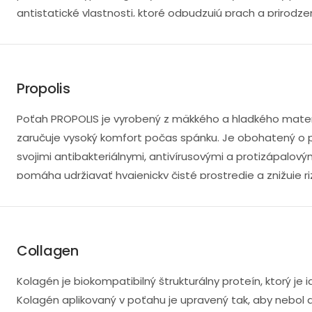
antistatické vlastnosti, ktoré odpudzujú prach a prirodze
časom získava jemnejší, masážny účinok, ktorý zlepšuje 
svojej pevnosti a trvanlivosti ekologickou voľbou. Poťa
vzhľad.
Propolis
Poťah PROPOLIS je vyrobený z mäkkého a hladkého materiá
zaručuje vysoký komfort počas spánku. Je obohatený o pr
svojimi antibakteriálnymi, antivírusovými a protizápalo
pomáha udržiavať hygienicky čisté prostredie a znižuje riz
Collagen
Kolagén je biokompatibilný štrukturálny proteín, ktorý je 
Kolagén aplikovaný v poťahu je upravený tak, aby nebol