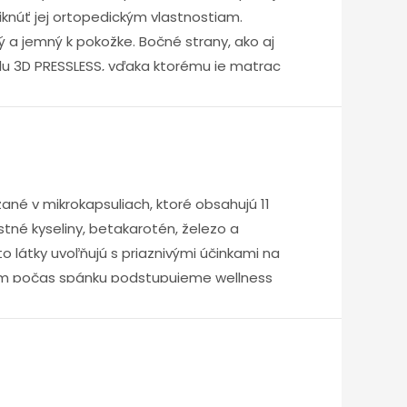
knúť jej ortopedickým vlastnostiam.
 a jemný k pokožke. Bočné strany, ako aj
lu 3D PRESSLESS, vďaka ktorému je matrac
zané v mikrokapsuliach, ktoré obsahujú 11
stné kyseliny, betakarotén, železo a
o látky uvoľňujú s priaznivými účinkami na
orom počas spánku podstupujeme wellness