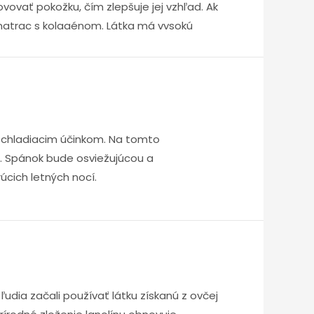
vovať pokožku, čím zlepšuje jej vzhľad. Ak
matrac s kolagénom. Látka má vysokú
nosť a vysoký komfort.
 chladiacim účinkom. Na tomto
. Spánok bude osviežujúcou a
cich letných nocí.
ľudia začali používať látku získanú z ovčej