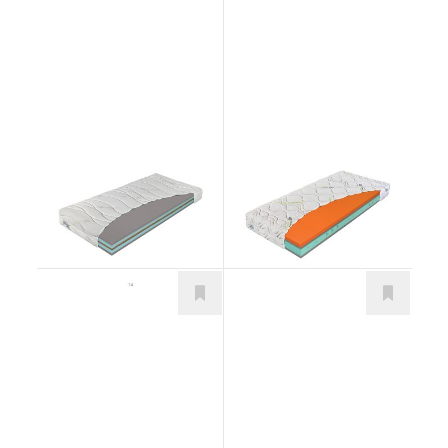
Prezident Extra Lux
Primátor Termopur
Matrace
T4
Matrace