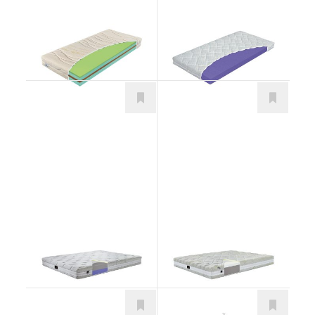
Prezident Polargel
Baby Comfort
Matrace
Matrace
od 68,00
€
San Remo
San Marino T2
Matrace
Matrace