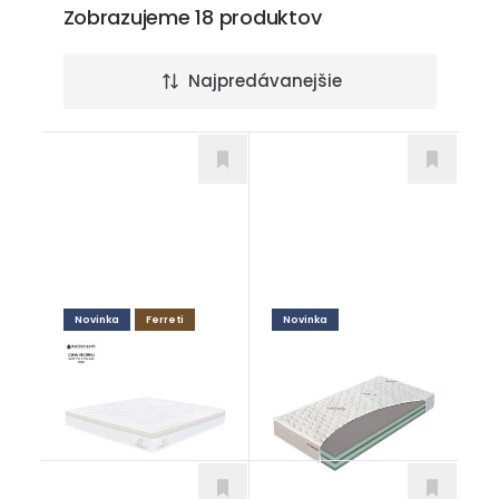
Zobrazujeme 18 produktov
Najpredávanejšie
Novinka
Ferreti
Novinka
Ambrosia
Coconut Premium
Matrace
Matrace