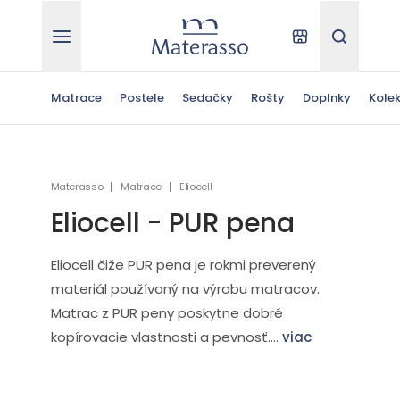
Materasso
Kde kúpiť
Hľadať
Matrace
Postele
Sedačky
Rošty
Doplnky
Kolek
Materasso
Matrace
Eliocell
Eliocell - PUR pena
Eliocell čiže PUR pena je rokmi preverený
materiál používaný na výrobu matracov.
Matrac z PUR peny poskytne dobré
kopírovacie vlastnosti a pevnosť....
viac