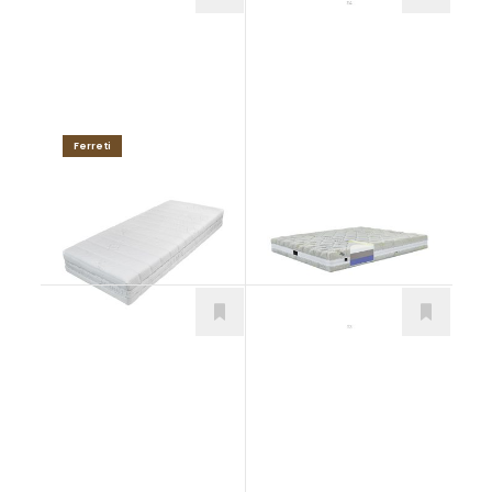
Ferreti
VALMONT H3
San Marino T3
Matrace
Matrace