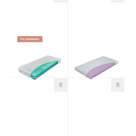
1+1 ZADARMO
Partner Biogreen
Driemko Eco
Matrace
Matrace
od 983,00
€
od 32,00
€