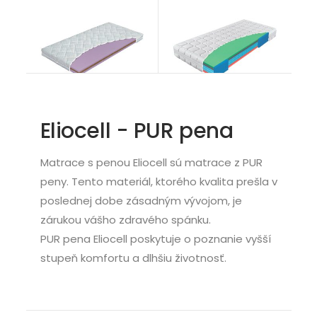
Baby Kokos
Airspring Senior
Matrace
Matrace
od 58,00
€
od 526,00
€
Eliocell - PUR pena
Matrace s penou Eliocell sú matrace z PUR
peny. Tento materiál, ktorého kvalita prešla v
poslednej dobe zásadným vývojom, je
zárukou vášho zdravého spánku.
PUR pena Eliocell poskytuje o poznanie vyšší
stupeň komfortu a dlhšiu životnosť.