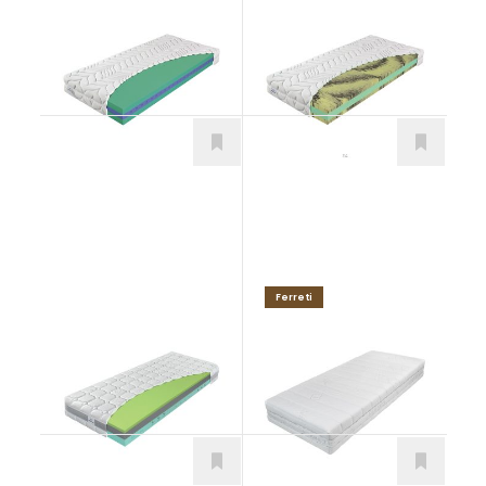
Natura Aloe
Premiér Clima T4
Matrace
Matrace
Ferreti
Dynamic Flex
VALMONT H5
Matrace
Matrace