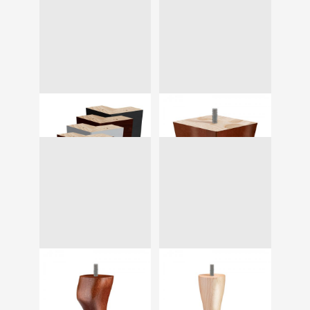
Wood 5
11 cm
Cube
10cm
Castello
13cm
Tulip
13cm