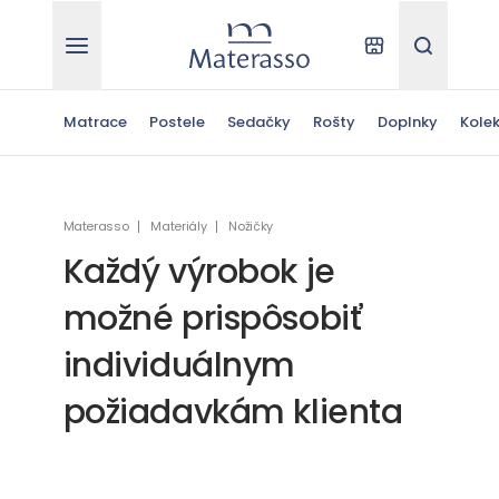
Materasso
Kde kúpiť
Hľadať
Matrace
Postele
Sedačky
Rošty
Doplnky
Kolek
Materasso
Materiály
Nožičky
Každý výrobok je
možné prispôsobiť
individuálnym
požiadavkám klienta