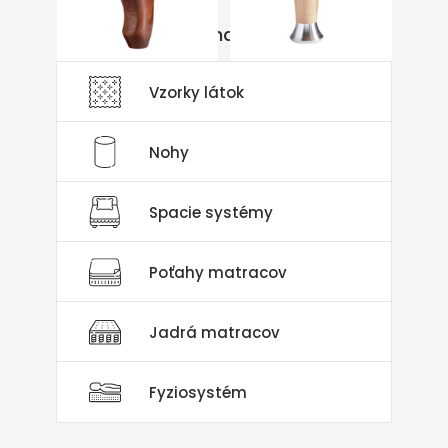
Ďalšie možnosti materiálu
Vzorky látok
Nohy
Spacie systémy
Poťahy matracov
Jadrá matracov
Fyziosystém