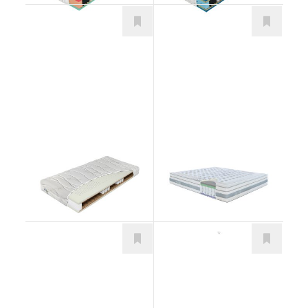
Admirál Bio
Carbonio Luxury
Matrace
Hydrolatex
Matrace