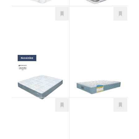
Novinka
Enviro Oxy Pocket
Toscania
Matrace
Matrace