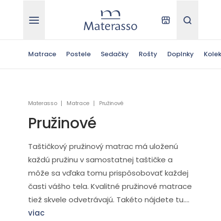
Materasso
Kde kúpiť
Hľadať
Matrace
Postele
Sedačky
Rošty
Doplnky
Kolek
Materasso
Matrace
Pružinové
Pružinové
Taštičkový pružinový matrac má uloženú
každú pružinu v samostatnej taštičke a
môže sa vďaka tomu prispôsobovať každej
časti vášho tela. Kvalitné pružinové matrace
tiež skvele odvetrávajú. Takéto nájdete tu....
viac