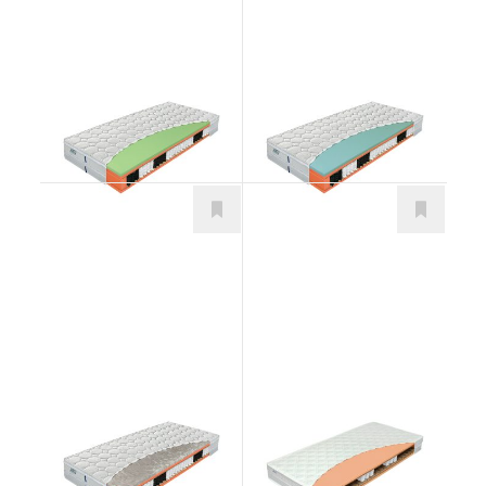
Vario T3 Greengel
Vario T3 Viscogreen
Matrace
Matrace
Vario T3 Cellflex
Klasik Bio Deluxe
Matrace
Matrace