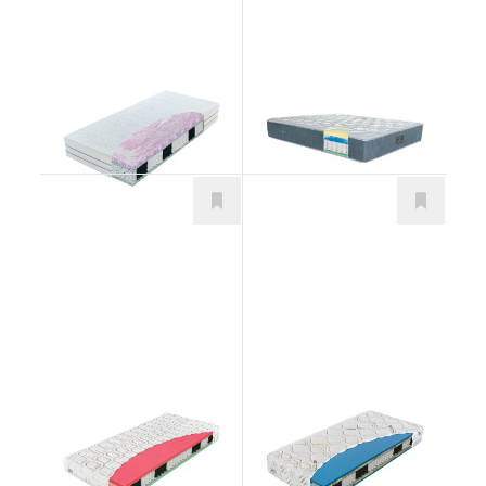
Hybrid Collagen
Maggiore
Matrace
Matrace
Premiér Bio-ex
Herbal Bio-ex
Matrace
Matrace