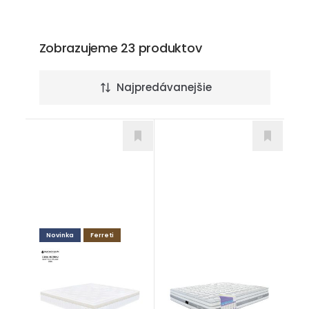
Zobrazujeme 23 produktov
Najpredávanejšie
Novinka
Ferreti
Ambrosia
Quattro Comfort
Matrace
Matrace