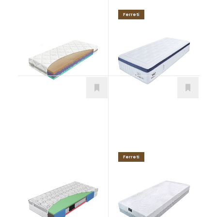
Ferreti
Biogreen Duo
KING
Matrace
Matrace
Ferreti
Greengel Senior
ELEANOR HYBRID
Matrace
soft H2
Matrace
od 401,00
€