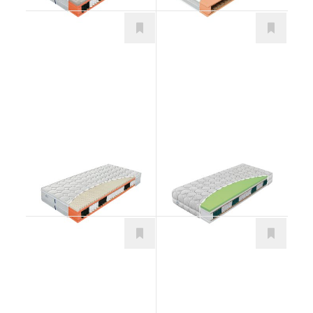
Vario Latex
Diplomat
Matrace
Matrace