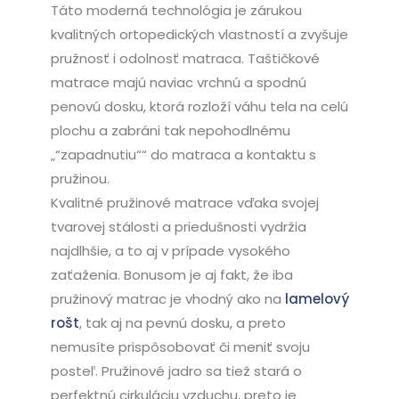
Táto moderná technológia je zárukou
kvalitných ortopedických vlastností a zvyšuje
pružnosť i odolnosť matraca. Taštičkové
matrace majú naviac vrchnú a spodnú
penovú dosku, ktorá rozloží váhu tela na celú
plochu a zabráni tak nepohodlnému
„“zapadnutiu““ do matraca a kontaktu s
pružinou.
Kvalitné pružinové matrace vďaka svojej
tvarovej stálosti a priedušnosti vydržia
najdlhšie, a to aj v prípade vysokého
zaťaženia. Bonusom je aj fakt, že iba
pružinový matrac je vhodný ako na
lamelový
rošt
, tak aj na pevnú dosku, a preto
nemusíte prispôsobovať či meniť svoju
posteľ. Pružinové jadro sa tiež stará o
perfektnú cirkuláciu vzduchu, preto je