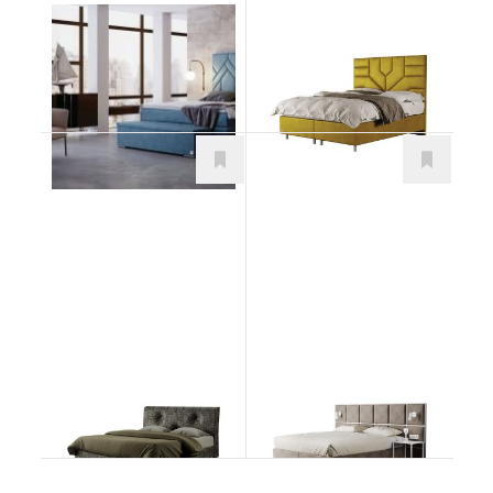
Chain
Forrest
Postele
Postele
od 1.858,00
€
od 1.257,00
€
Atlas
Damiani
Postele
Postele
od 744,00
€
od 1.481,00
€