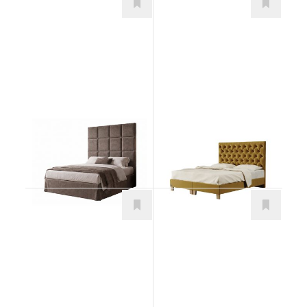
Paris
Chesterfield
Postele
Postele
od 1.003,00
€
od 914,00
€