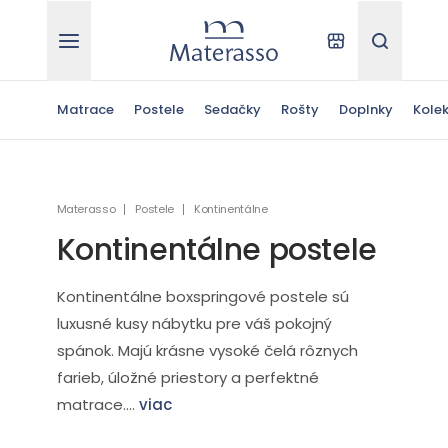
Materasso
Kde kúpiť
Hľadať
Matrace
Postele
Sedačky
Rošty
Doplnky
Kolek
Materasso
Postele
Kontinentálne
Kontinentálne postele
Kontinentálne boxspringové postele sú
luxusné kusy nábytku pre váš pokojný
spánok. Majú krásne vysoké čelá rôznych
farieb, úložné priestory a perfektné
matrace....
viac