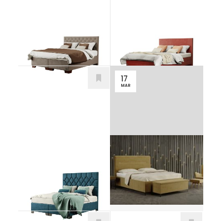
Velorum
Sirius
Postele
Postele
od 799,00
€
od 588,00
€
17
MAR
Ako vybrať
čalúnenú
Rhombus
dvojlôžkovú
Postele
posteľ?
od 1.257,00
€