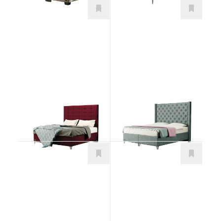
Wild
Vienna
Postele
Postele
od 931,00
€
od 1.375,00
€