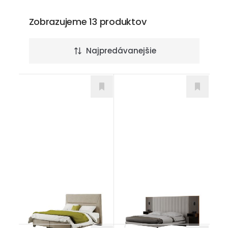
Zobrazujeme 13 produktov
Najpredávanejšie
Mirach
Zina
Postele
Postele
799,00
€
od 1.510,00
€