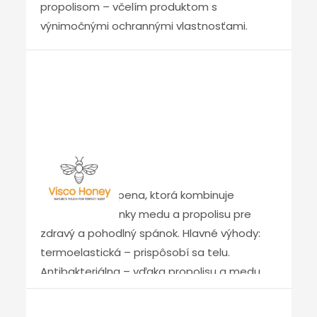
propolisom – včelím produktom s
výnimočnými ochrannými vlastnosťami.
Visco Honey
Viskoelastická pena, ktorá kombinuje
blahodarné účinky medu a propolisu pre
zdravý a pohodlný spánok. Hlavné výhody:
termoelastická – prispôsobí sa telu.
Antibakteriálna – vďaka propolisu a medu.
Hydratuje a regeneruje pokožku. Odolný a
pružný – pre dlhú životnosť matraca. VISCO