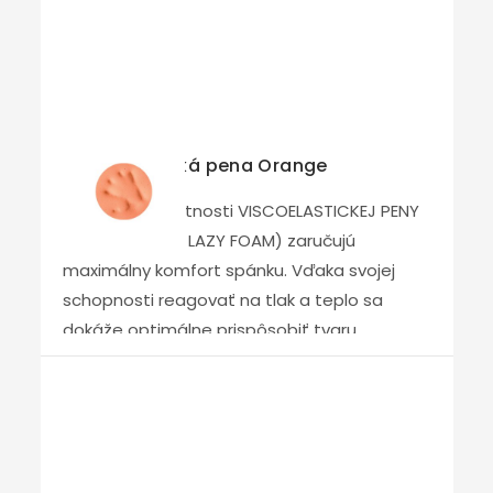
KOMFORTNÁ PENA je novinka na báze pien
ELIOCELL, ktorá pri zachovaní dlhej životnosti
poskytuje výrazne vyšší stupeň pohodlia.
Matrace sú vhodné na lamelové rošty.
Viscoelastická pena Orange
Jedinečné vlastnosti VISCOELASTICKEJ PENY
(známej aj ako LAZY FOAM) zaručujú
maximálny komfort spánku. Vďaka svojej
schopnosti reagovať na tlak a teplo sa
dokáže optimálne prispôsobiť tvaru
ľudského tela. Pôsobením telesnej teploty
používateľa pena VISCOELASTICKÁ PENA
zmäkne, čo vedie k rovnomernému
rozloženiu hmotnosti a zníženiu priemerného
tlaku prospešného pre telo. Tým sa