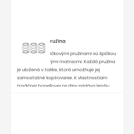
používateľa pena VISCOELASTIC FOAM
zmäkne, čo vedie k rovnomernému
rozloženiu hmotnosti a zníženiu priemerného
tlaku prospešného pre telo. Tým sa
predchádza narušeniu krvného obehu a
Taštičková pružina
vzniku preležanín. Svaly sú počas spánku
úplne uvoľnené, čo prispieva k celkovej
Matrace s taštičkovými pružinami sú špičkou
relaxácii organizmu. Matrace z viskoelastickej
medzi pružinovými matracmi. Každá pružina
peny možno odporučiť všetkým, ktorí
je uložená v taške, ktorá umožňuje jej
vyžadujú vysoký komfort a pohodlie.
samostatné kopírovanie. K vlastnostiam
tradičnej bonellovej pružiny pridáva lepšiu
schopnosť ortopedickej podpory chrbtice
vďaka väčšiemu počtu pružín a ich
rozloženiu v siedmich zónach tvrdosti. Počet
taštičkových pružín v jadre matraca
štandardnej veľkosti je 350ks alebo 1000ks v