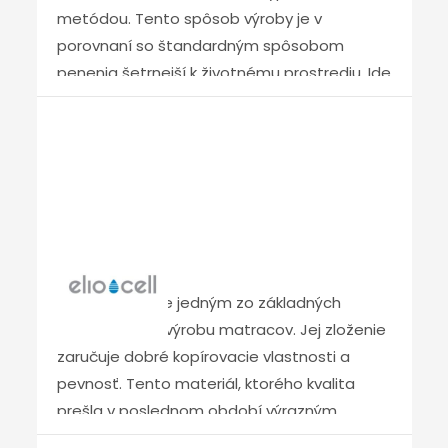
metódou. Tento spôsob výroby je v
porovnaní so štandardným spôsobom
penenia šetrnejší k životnému prostrediu. Ide
o materiál, ktorý prevyšuje bežný štandard
bodovej elasticity. Tým sa zabezpečuje
optimálna podpora chrbtice. Pena NIGHTFLY
vyniká komfortom a vysokou odolnosťou
voči deformácii.“
Eliocell
PENA ELIOCELL je jedným zo základných
materiálov na výrobu matracov. Jej zloženie
zaručuje dobré kopírovacie vlastnosti a
pevnosť. Tento materiál, ktorého kvalita
prešla v poslednom období výrazným
vývojom, je zárukou vášho zdravého spánku.