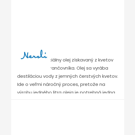
tlak na telo používateľa, čím nedochádza k
matraca poskytujú tieto peny
blokovaniu krvného obehu. Vďaka
neopakovateľný pocit sviežosti. Sú obzvlášť
dokonalému prekrveniu sa telo počas
vhodné na použitie v kombinácii s
spánku lepšie a rýchlejšie regeneruje, takže
viskoelastickou „lenivou“ penou, kde úplne
spánok bude relaxačný bez kompromisov.
eliminujú jej hrejivosť. Spánok na matraci s
Neroli
penami Polargel a Greengel bude
jedinečným osviežujúcim relaxom.
NEROLI je esenciálny olej získavaný z kvetov
horkého pomarančovníka. Olej sa vyrába
destiláciou vody z jemných čerstvých kvetov.
Ide o veľmi náročný proces, pretože na
výrobu jedného litra oleja je potrebná jedna
tona kvetov. Vzhľadom na náročnosť výroby,
jeho nádhernú vôňu a zdravotné účinky sa
považuje za jeden z najdrahších olejov na
svete. Olej NEROLI je vyhľadávaný pre svoje
upokojujúce účinky na nervový systém.