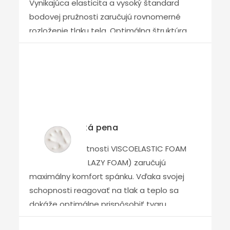
Vynikajúca elasticita a vysoký štandard
bodovej pružnosti zaručujú rovnomerné
rozloženie tlaku tela. Optimálna štruktúra
otvorených buniek zaručuje vysokú
priedušnosť s vynikajúcou reguláciou vlhkosti,
ktorú ešte podporuje profilácia jadra
matraca. Pena NANOSILVER sa vyrába podľa
najprísnejších kritérií, ktoré zaručujú najvyššiu
kvalitu.
Viscoelastická pena
Jedinečné vlastnosti VISCOELASTIC FOAM
(známej aj ako LAZY FOAM) zaručujú
maximálny komfort spánku. Vďaka svojej
schopnosti reagovať na tlak a teplo sa
dokáže optimálne prispôsobiť tvaru
ľudského tela. Pôsobením telesnej teploty