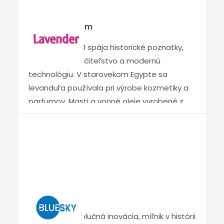
Lavender Foam
LAVENDER FOAM spája historické poznatky,
bylinkárstvo, liečiteľstvo a modernú
technológiu. V starovekom Egypte sa
levanduľa používala pri výrobe kozmetiky a
parfumov. Masti a vonné oleje vyrobené z
levandule používala len najvyššia vrstva –
kráľovská rodina a náboženskí hodnostári.
Keď archeológovia otvorili Tutanchamónovu
hrobku, našli v hlinených nádobách
balzamovaciu masť s obsahom levandule.
Rimania ďalej odhalili liečivé účinky levandule
Blue Sky
a používali aromaterapiu na liečbu bolestí
hlavy, úzkosti a depresie. Levanduľa sa
BLUE SKY – revolučná inovácia, míľnik v histórii
používala ako repelent alebo antiseptikum.