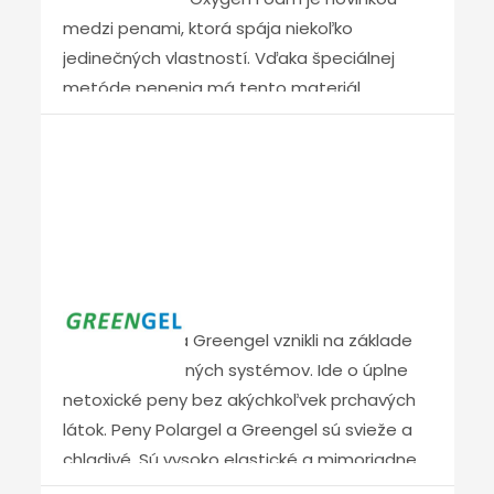
činnosti organizmu a priaznivo pôsobí na
medzi penami, ktorá spája niekoľko
nervový systém. GRAFIT – forma uhlíka,
jedinečných vlastností. Vďaka špeciálnej
základná stavebná zložka všetkých živých
metóde penenia má tento materiál
organizmov. Je žiaruvzdorný s vynikajúcou
otvorenú bunkovú štruktúru. Veľká časť toho,
tepelnou a elektrickou vodivosťou. Tieto
čo matrac počas používania „vdýchne“, sa
pozoruhodné vlastnosti jednotlivých zložiek
„vydýchne“, takže v jadre matraca sa
výrazne zlepšujú spánok, a to predovšetkým
nehromadí vlhkosť a škodliviny. Dosiahnutie
tým, že zmierňujú alebo úplne blokujú hlavné
suchej klímy zaručuje dobrú hygienu v
negatívne vplyvy na ľudský organizmus.
matraci a vynikajúcu termoreguláciu.
Okrem toho, že eliminujú rôzne druhy žiarenia
Greengel
Výsledkom je zníženie potenia a zachovanie
(signály mobilných telefónov, wifi, Bluetooth,
fyzického komfortu používateľa. Znížené
rádiové vlny, …), majú aj výrazné
Peny Polargel a Greengel vznikli na základe
klimatické namáhanie peny potom pomáha
antibakteriálne účinky.
výskumu koloidných systémov. Ide o úplne
predĺžiť životnosť matraca pri zachovaní ich
netoxické peny bez akýchkoľvek prchavých
pôvodných vlastností. Vďaka pridaným
látok. Peny Polargel a Greengel sú svieže a
prísadám má pena Oxygen vynikajúcu
chladivé. Sú vysoko elastické a mimoriadne
pružnosť a pohodlie. Nevytvára tak nežiaduci
pohodlné. Pri použití ako vrchná vrstva jadra