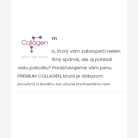
HONEY je kombináciou prírody a inovácií pre
hygienický a pokojný spánok každú noc.
Collagen Foam
Hľadáte matrac, ktorý vám zabezpečí nielen
pohodlný a kvalitný spánok, ale aj pohladí
vašu pokožku? Predstavujeme vám penu
PREMIUM COLLAGEN, ktorá je dôkazom
inovácií a kvality pri vývoji materiálov pre
budúce generácie matracov. Táto pena
spája myšlienku zdravia a krásy a má
jedinečné kopírovacie a aromaterapeutické
schopnosti. Vďaka použitiu kolagénu vznikla
pena s jedinečnými vlastnosťami, ktorá
spája vynikajúcu pružnosť HR pien s bodovou