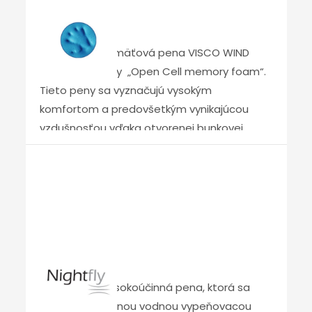
hustota a dlhá životnosť nám umožňuje
Visco wind
poskytovať predĺženú záruku na matrace
vyrobené z tejto vysokokvalitnej peny.
„Revolučná pamäťová pena VISCO WIND
patrí do skupiny „Open Cell memory foam“.
Tieto peny sa vyznačujú vysokým
komfortom a predovšetkým vynikajúcou
vzdušnosťou vďaka otvorenej bunkovej
štruktúre. Tým sa znižuje potenie počas
spánku, zlepšuje sa tepelný komfort
používateľa a antialergické vlastnosti jadra
matraca.“
Nightfly
„NIGHTFLY – Vysokoúčinná pena, ktorá sa
vyrába exkluzívnou vodnou vypeňovacou