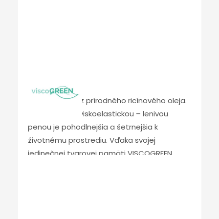
ale zároveň prináša kúsok prírody do našich
spální. Suroviny vyrábané z ropy sú v tejto
pene nahradené prírodným materiálom –
ricínovým olejom, ktorý sa už roky používa vo
farmácii. Rastliny, z ktorých sa vyrába,
prijímajú počas svojho rastu energiu zo
Viscogreen
zeme a slnka, ktorá sa potom
prostredníctvom oleja dostáva do našich
je lenivá pena z prírodného ricínového oleja.
matracov. Pena EVO GREEN sa vyznačuje
V porovnaní s viskoelastickou – lenivou
špecifickou mramorovou štruktúrou. Iba s
penou je pohodlnejšia a šetrnejšia k
penou EVO GREEN máte istotu dlhej
životnému prostrediu. Vďaka svojej
životnosti, rozmerovej stability, vysokej
jedinečnej tvarovej pamäti VISCOGREEN
pružnosti, a teda aj kvalitného spánku. To
lepšie reaguje na zmeny teploty a tlaku, a
všetko s nosnosťou až 170 kg a zárukou až 5
tak sa rýchlejšie prispôsobuje zmenám
rokov na to, že sa jadro matraca nezlomí.
polohy tela počas spánku. Má vynikajúce
regeneračné a antibakteriálne vlastnosti.