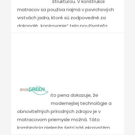
veľkobunkovou štruktúrou. V konštrukcii
matracov sa používa najmä v povrchových
vrstvách jadra, ktoré sú zodpovedné za
dokonalé „kopírovanie“ tela používateľa
matraca. Vďaka otvorenej bunkovej
štruktúre dochádza k dokonalému prúdeniu
vzduchu, a tým k výbornému odvodu vlhkosti
a príjemnej klíme počas spánku.
Evo Green
EVO GREEN – táto pena dokazuje, že
kombinácia najmodernejšej technológie a
obnoviteľných prírodných zdrojov je v
matracovom priemysle možná. Táto
kombinácia nielenže šetrí náš ekosystém,