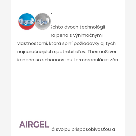
Pomáha pri uvoľňovaní psychického napätia
Thermo Silver
a zlepšuje krvný obeh. Svieža medová vôňa
pôsobí ako antidepresívum. Všetky jeho
Kombináciou týchto dvoch technológií
vlastnosti uľahčujú boj proti nespavosti a
vznikla jedinečná pena s výnimočnými
nepokojnému spánku. Spracovaním
vlastnosťami, ktorá splní požiadavky aj tých
esenciálneho oleja NEROLI do peny NEROLI HR
najnáročnejších spotrebiteľov. ThermoSilver
vznikol výnimočný výrobok, ktorý prináša nový
je pena so schopnosťou termoregulácie zón,
rozmer vášho odpočinku v matracoch
ktoré sú v kontakte s telom, a vytvára
MATERASSO. Týmto rozmerom je AROMA-
ideálnu mikroklímu. Tento typ peny sa vyrába
TERAPIA, ktorej účinky si doprajete vždy, keď
pomocou mikrokapsúl nazývaných PCM –
odpočívate na matraci NEROLI THERAPY.
„Phase Changing Material“ (materiál meniaci
fázu).
Airgel
Pena výnimočná svojou prispôsobivosťou a