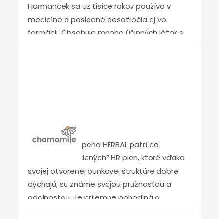
Harmanček sa už tisíce rokov používa v
vysoké úžitkové vlastnosti, dlhú a stabilnú
medicíne a posledné desaťročia aj vo
pružnosť, a tým aj pohodlie. Ďalším
farmácii. Obsahuje mnoho účinných látok s
benefitom týchto matracov je veľmi
farmakologickou aktivitou, éterické oleje,
príjemná a jemná aromaterapia.
flavonoidy, triesloviny alebo mastné kyseliny.
Liečivé účinky sa preukázali pri kožných
ochoreniach, zápaloch. Používa sa aj pri
liečbe astmy a je účinný proti niektorým
mikróbom a kvasinkám. Kamilová pena tak
Herbal
zásadne zlepšuje hygienu jadra matraca a
navodzuje príjemnú aromaterapiu počas
HERBAL – nová pena HERBAL patrí do
spánku.“
kategórie „studených“ HR pien, ktoré vďaka
svojej otvorenej bunkovej štruktúre dobre
dýchajú, sú známe svojou pružnosťou a
odolnosťou. Je príjemne pohodlná a
dokonale vzdušná. Jej silnou stránkou je