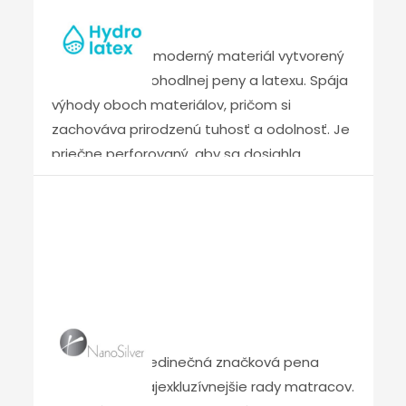
Hydrolatex
vlastnosti vyniknú pri umiestnení na
elektricky polohovateľné rošty. TALALAY
HYDROLATEX je moderný materiál vytvorený
LATEX – Jedinečnou technológiou výroby
kombináciou pohodlnej peny a latexu. Spája
(vulkanizácia a rýchle zmrazenie materiálu)
výhody oboch materiálov, pričom si
sa dosahujú nenapodobiteľné vlastnosti
zachováva prirodzenú tuhosť a odolnosť. Je
TALALAY LATEXU. Je mimoriadne pružný a je
priečne perforovaný, aby sa dosiahla
to jediný typ latexu, ktorý má otvorenú
vynikajúca priedušnosť. HYDROLATEX má v
bunkovú štruktúru s vysokým podielom
súčasnosti jednu z najdlhších rozmerových
prírodných zložiek.
stabilít zo všetkých materiálov, a to aj pri
zvýšenej záťaži.
Nanosilver
NANOSILVER – jedinečná značková pena
vyvinutá pre najexkluzívnejšie rady matracov.