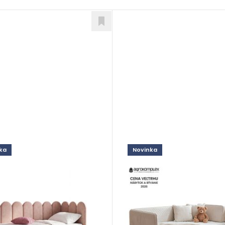
ka
Novinka
y
Beri
le
Postele
od 909,00
€