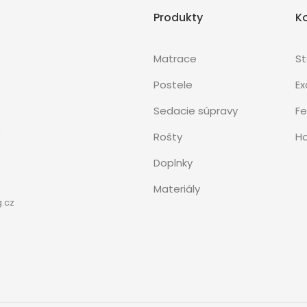
Produkty
K
Matrace
S
Postele
Ex
Sedacie súpravy
Fe
3
Rošty
Ho
Doplnky
Materiály
.cz