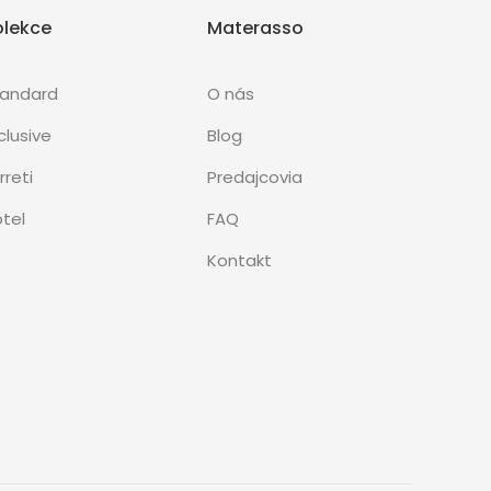
olekce
Materasso
tandard
O nás
clusive
Blog
rreti
Predajcovia
tel
FAQ
Kontakt