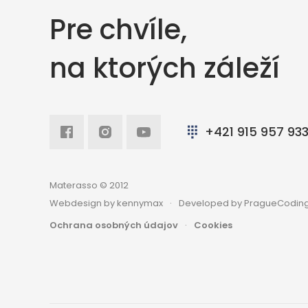
Pre chvíle,
na ktorých záleží
Facebook
Intagram
Youtube
+421 915 957 93
Materasso © 2012
Webdesign by kennymax
Developed by PragueCoding
Ochrana osobných údajov
Cookies