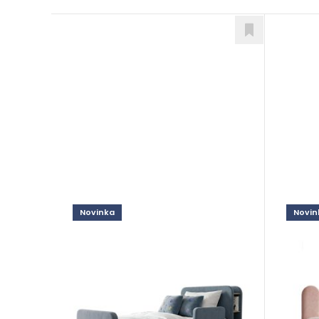
Novinka
Novin
Noel
Lenn
Postele
Poste
od 898,00
€