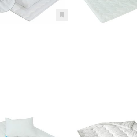
k Twins
Paplónik
Doplnky