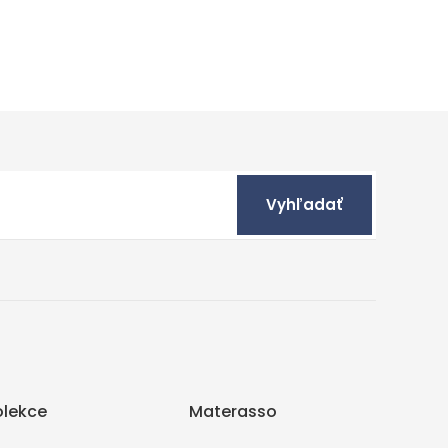
Vyhľadať
olekce
Materasso