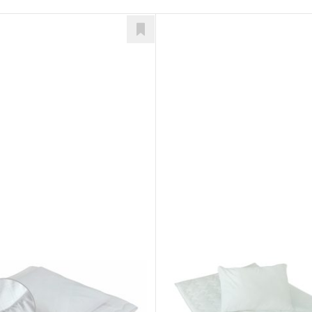
on
Termo