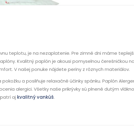
vnu teplotu, je na nezaplatenie. Pre zimné dni máme teplejš
paplóny. Kvalitný paplón je akousi pomyselnou čerešničkou na
fort. V našej ponuke nájdete periny z rôznych materiálov.
 pokožku a posilňuje relaxačné účinky spánku. Paplón Alerge
 ocenia alergici. Všetky naše prikrývky sú plnené dutým vlák
patrí aj
kvalitný vankúš
.