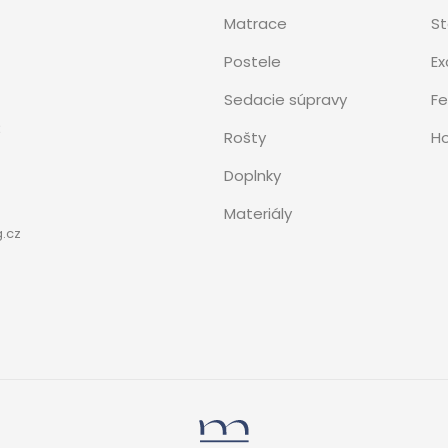
Matrace
S
Postele
Ex
Sedacie súpravy
Fe
3
Rošty
Ho
Doplnky
Materiály
.cz