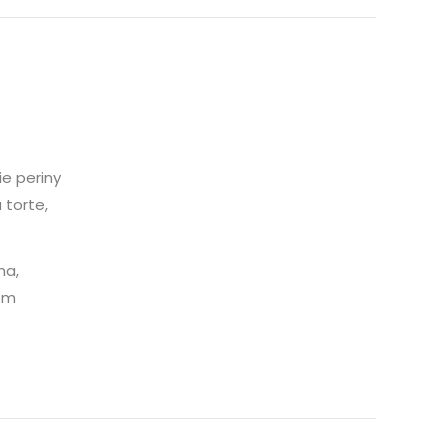
ie periny
 torte,
na,
nom