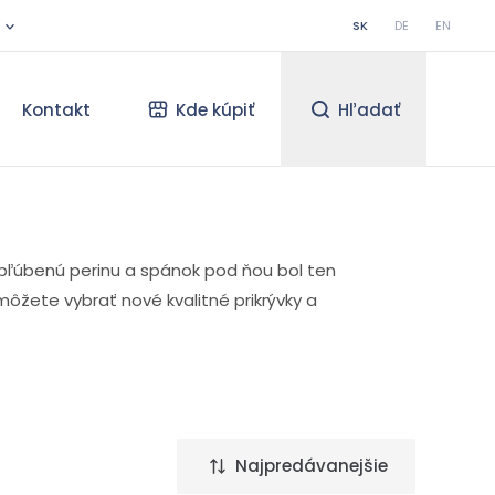
SK
DE
EN
Kontakt
Kde kúpiť
Hľadať
obľúbenú perinu a spánok pod ňou bol ten
i môžete vybrať nové kvalitné prikrývky a
Najpredávanejšie