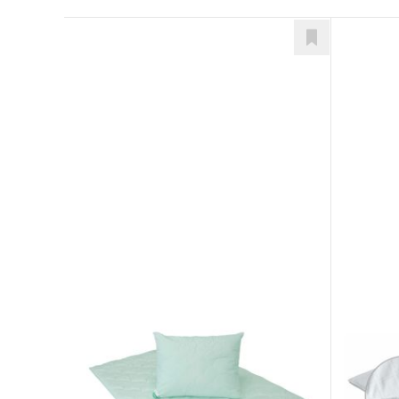
Aloe Vera Duo
Carb
Doplnky