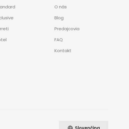
tandard
O nás
clusive
Blog
rreti
Predajcovia
tel
FAQ
Kontakt
Slovenčina