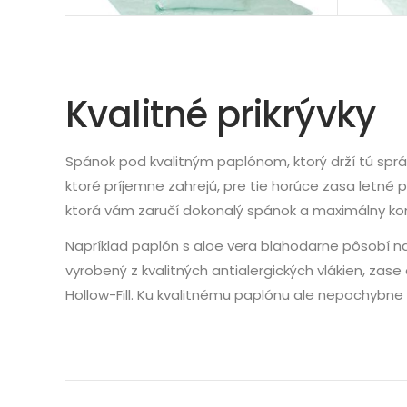
Kvalitné prikrývky
Spánok pod kvalitným paplónom, ktorý drží tú sprá
ktoré príjemne zahrejú, pre tie horúce zasa letné 
ktorá vám zaručí dokonalý spánok a maximálny kom
Napríklad paplón s aloe vera blahodarne pôsobí na
vyrobený z kvalitných antialergických vlákien, zase
Hollow-Fill. Ku kvalitnému paplónu ale nepochybne 