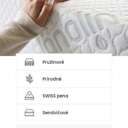
Materasso
Matrace
Kvalitný matrac
Vyberte si ideálny matrac
Pružinové
Prírodné
SWISS pena
Sendvičové