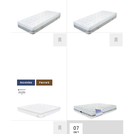
Diamond Stretch
Diamond Balance
Matrace
Matrace
Novinka
Ferreti
Ambrosia
Quattro Comfort
Matrace
Matrace
07
OKT