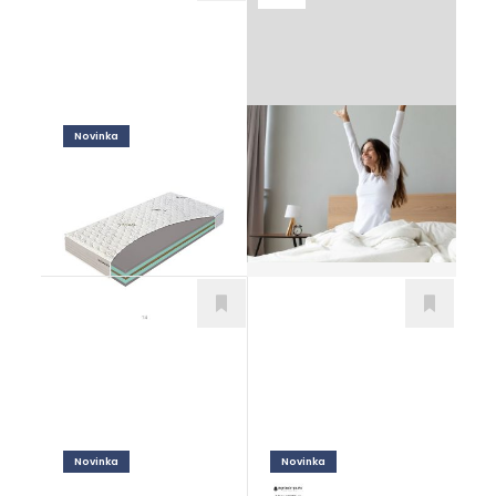
Novinka
Ako vybrať správny
Coconut Premium
matrac
Matrace
Novinka
Novinka