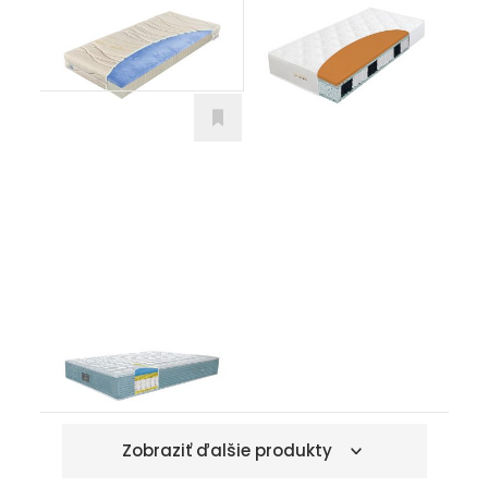
Matrace
Prírodné
od 451,00
€
Toscania
Matrace
Zobraziť ďalšie produkty