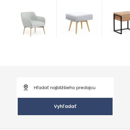
Cross
Heavy Oa
Modern
Doplnky
Vyhľadať