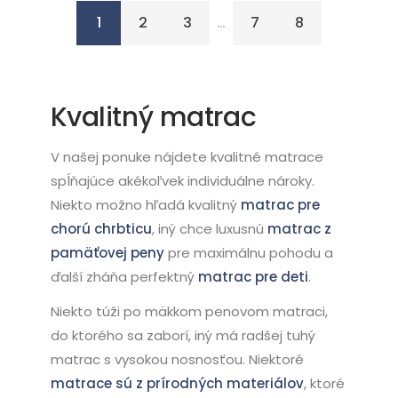
1
2
3
…
7
8
Kvalitný matrac
V našej ponuke nájdete kvalitné matrace
spĺňajúce akékoľvek individuálne nároky.
Niekto možno hľadá kvalitný
matrac pre
chorú chrbticu
, iný chce luxusnú
matrac z
pamäťovej peny
pre maximálnu pohodu a
ďalší zháňa perfektný
matrac pre deti
.
Niekto túži po mäkkom penovom matraci,
do ktorého sa zaborí, iný má radšej tuhý
matrac s vysokou nosnosťou. Niektoré
matrace sú z prírodných materiálov
, ktoré