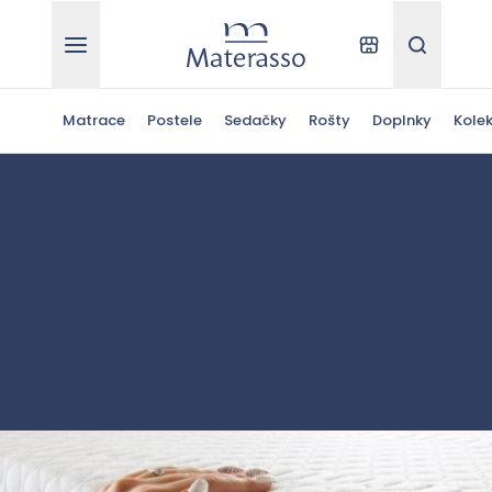
Materasso
Kde kúpiť
Hľadať
Matrace
Postele
Sedačky
Rošty
Doplnky
Kolek