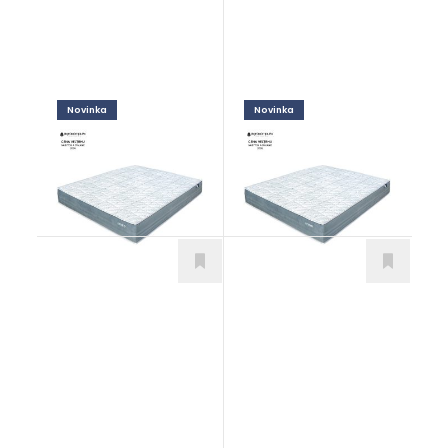
Novinka
Novinka
Enviro Oxy Pocket
Enviro Oxy
Matrace
Matrace
Oxygen Latex
Hybrid Propolis