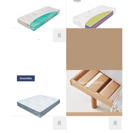
Natur Biogreen
Lavender Honey
Matrace
Matrace
Novinka
Neprehliadnite
Vyberte si správny
Enviro Sport
rošt k vášmu
Matrace
matracu