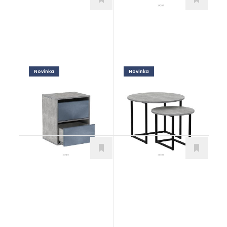
Novinka
Novinka
Nimo
Ana a Anita
Doplnky
Doplnky