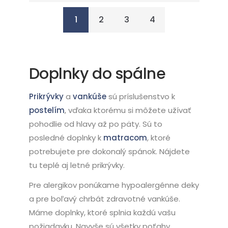
1
2
3
4
Doplnky do spálne
Prikrývky
a
vankúše
sú príslušenstvo k
postelím
, vďaka ktorému si môžete užívať
pohodlie od hlavy až po päty. Sú to
posledné doplnky k
matracom
, ktoré
potrebujete pre dokonalý spánok. Nájdete
tu teplé aj letné prikrývky.
Pre alergikov ponúkame hypoalergénne deky
a pre boľavý chrbát zdravotné vankúše.
Máme doplnky, ktoré splnia každú vašu
požiadavku. Navyše sú všetky poťahy