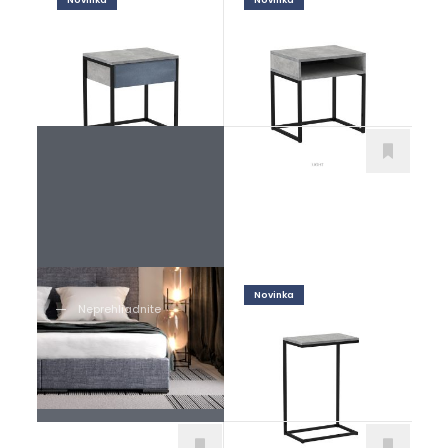
Novinka
Novinka
Vitorio U
Vito
Doplnky
Doplnky
Novinka
Neprehliadnite
Vyberte si ideálnu
Pietro
posteľ do svojej
Doplnky
spálne