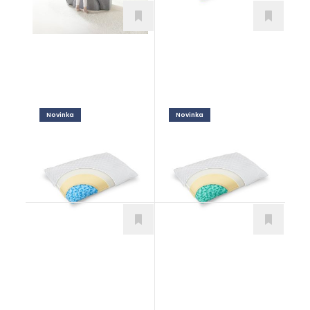
Novinka
Novinka
Adapti Aqua
Adapti Greengel
Doplnky
Doplnky