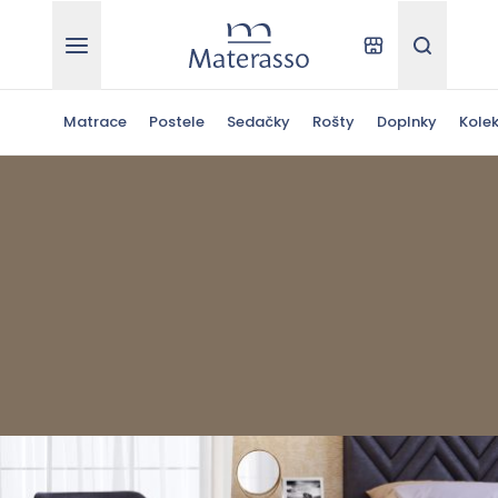
Materasso
Kde kúpiť
Hľadať
Matrace
Postele
Sedačky
Rošty
Doplnky
Kolek