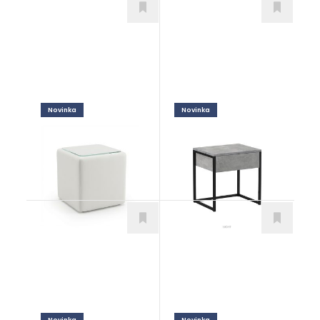
Novinka
Novinka
Damiani Swiss
Vitorio L
Doplnky
Doplnky