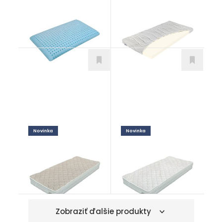
Vankúšik Baby
Top Lazy
Novinka
Novinka
chránič Linen
chránič Propolis
Doplnky
Doplnky
od 73,00
€
od 63,00
€
Zobraziť ďalšie produkty