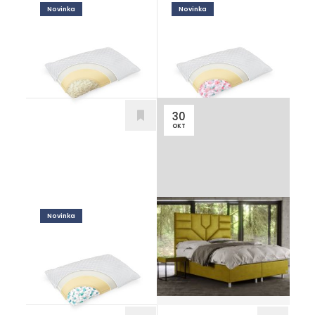
Novinka
Novinka
Adapti Latex
Adapti Sleep
Doplnky
Doplnky
30
OKT
Novinka
Ktorá posteľ sa
stane perlou vašej
Adapti Visco
spálne? Tá s
Doplnky
vysokým čelom