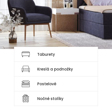
Materasso
Doplnky
Doplnky do spálne
Nenechajte sa obmedzovať
Taburety
Kreslá a podnožky
Postelové
Nočné stolíky