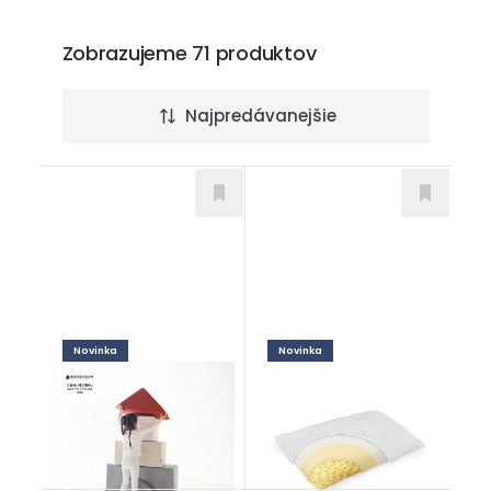
Zobrazujeme 71 produktov
Najpredávanejšie
Novinka
Novinka
Beri soft play set
Adapti Honey
Doplnky
Doplnky