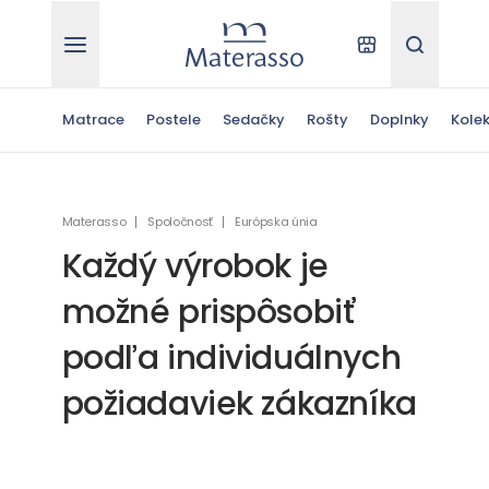
Materasso
Kde kúpiť
Hľadať
Matrace
Postele
Sedačky
Rošty
Doplnky
Kolek
Materasso
Spoločnosť
Európska únia
Každý výrobok je
možné prispôsobiť
podľa individuálnych
požiadaviek zákazníka