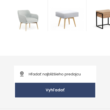
Cross
Heavy Oa
Modern
Doplnky
Vyhľadať