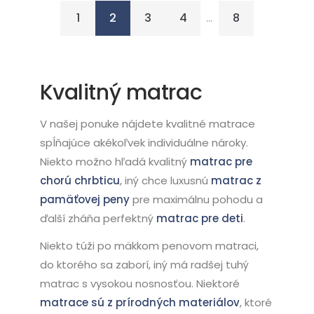
1
2
3
4
…
8
Kvalitný matrac
V našej ponuke nájdete kvalitné matrace
spĺňajúce akékoľvek individuálne nároky.
Niekto možno hľadá kvalitný
matrac pre
chorú chrbticu
, iný chce luxusnú
matrac z
pamäťovej peny
pre maximálnu pohodu a
ďalší zháňa perfektný
matrac pre deti
.
Niekto túži po mäkkom penovom matraci,
do ktorého sa zaborí, iný má radšej tuhý
matrac s vysokou nosnosťou. Niektoré
matrace sú z prírodných materiálov
, ktoré