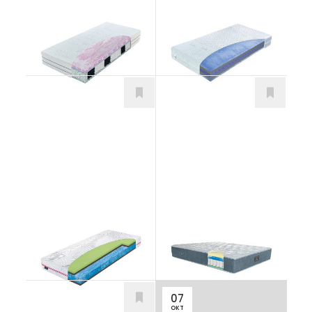
Hybrid Collagen
Luxury Dream
Matrace
Matrace
Beast Hydrolatex
Maggiore
Matrace
Matrace
07
OKT