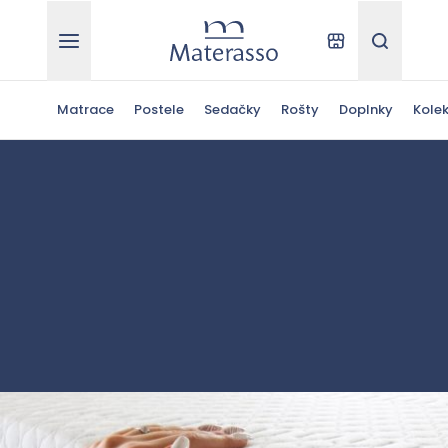
Materasso
Kde kúpiť
Hľadať
Matrace
Postele
Sedačky
Rošty
Doplnky
Kolek