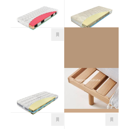
Premiér Bio-ex
Herbal Spinal
Matrace
Matrace
Neprehliadnite
Vyberte si správny
Camilca Comfort
rošt k vášmu
Matrace
matracu