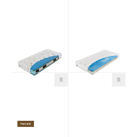
Herbal Bio-ex
Hydrolatex Duo
Matrace
Matrace
Ferreti
VALMONT H3
San Marino T3