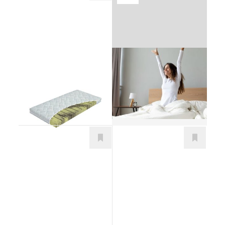
Ako vybrať správny
Baby Dream
matrac
Matrace