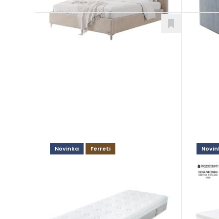
Novinka
Ferreti
Novin
Diamond Balance
Ambr
Matrace
Matra