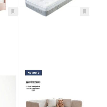
Novinka
Beri
Postele
od 909,00
€