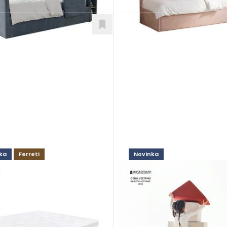
ka
Ferreti
Novinka
osia
Beri soft play set
ce
Doplnky