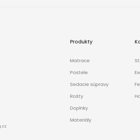
Produkty
K
Matrace
S
Postele
Ex
Sedacie súpravy
Fe
3
Rošty
Ho
Doplnky
Materiály
.cz