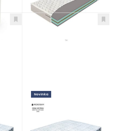
Novinka
Enviro Oxy Pocket
Matrace