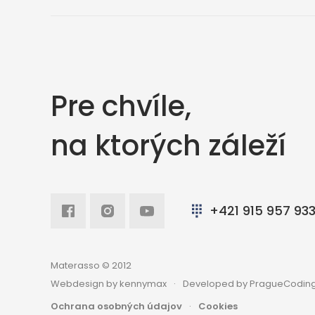
Pre chvíle,
na ktorých záleží
Facebook
Intagram
Youtube
+421 915 957 93
Materasso © 2012
Webdesign by kennymax
Developed by PragueCoding
Ochrana osobných údajov
Cookies