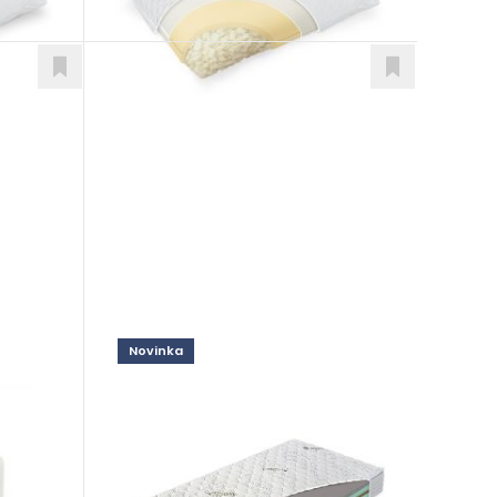
Novinka
Coconut Premium
Matrace