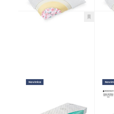
Novinka
Novin
Natur Biogreen
Lave
Matrace
Matra