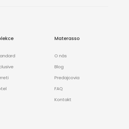
olekce
Materasso
tandard
O nás
clusive
Blog
rreti
Predajcovia
tel
FAQ
Kontakt