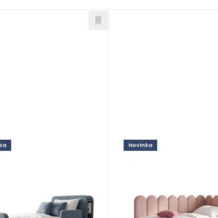
ka
Novinka
Lenny
le
Postele
8,00
€