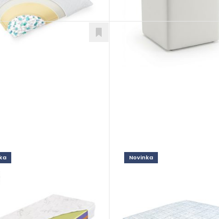
ka
Novinka
nder Honey
Enviro Sport
ce
Matrace