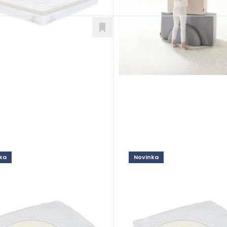
ka
Novinka
ti Aqua
Adapti Greengel
ky
Doplnky