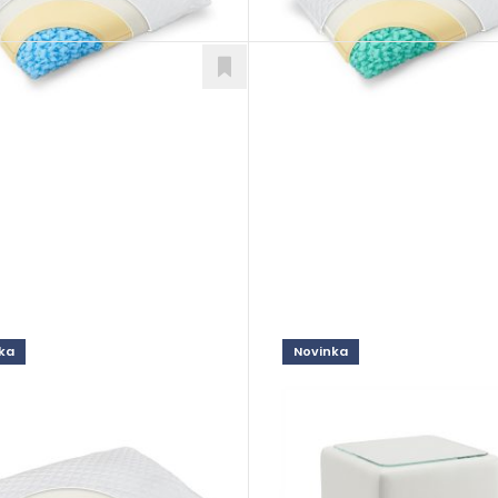
ka
Novinka
i Visco
Damiani Swiss
ky
Doplnky