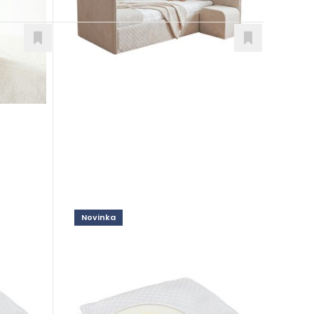
Novinka
Adapti Latex
Doplnky