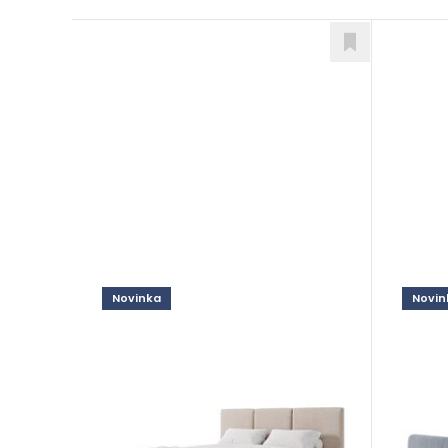
Novinka
Novin
Alexis
Noel
Postele
Poste
od 89