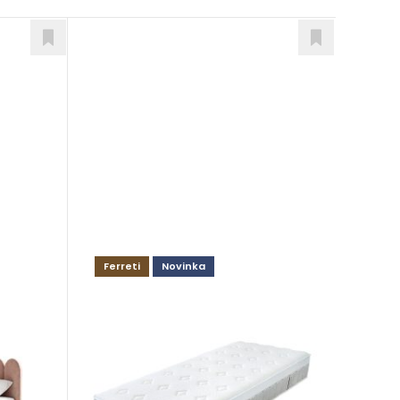
Ferreti
Novinka
Diamond Stretch
Matrace