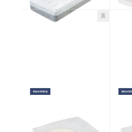
Novinka
Novin
Adapti Honey
Adap
Doplnky
Dopln