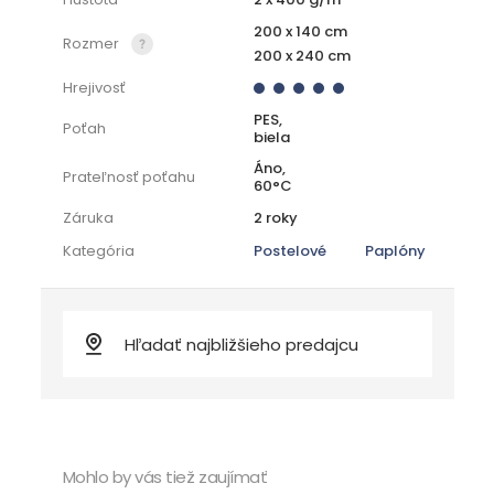
200 x 140 cm
Rozmer
200 x 240 cm
Hrejivosť
PES,
Poťah
biela
Áno,
Prateľnosť poťahu
60°C
Záruka
2 roky
Kategória
Postelové
Paplóny
Mohlo by vás tiež zaujímať