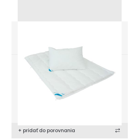
Klasik Twins
Áno, 60°C
2 roky
Prateľnosť poťahu
Záruka
Kde kúpiť
Uložiť
+ pridať do porovnania