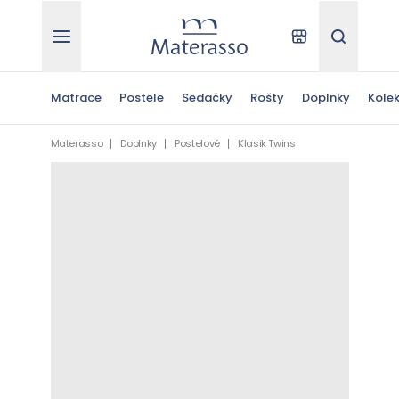
Materasso
Kde kúpiť
Hľadať
Matrace
Postele
Sedačky
Rošty
Doplnky
Kolek
Materasso
Doplnky
Postelové
Klasik Twins