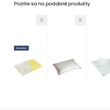
Pozrite sa na podobné produkty
Novinka
Vankúšik
Klasik du
Honey London
Doplnky
od 77,00
€