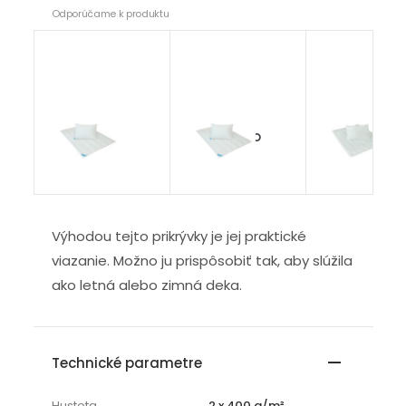
Odporúčame k produktu
Klasik
Klasik duo
Termo
Výhodou tejto prikrývky je jej praktické
viazanie. Možno ju prispôsobiť tak, aby slúžila
ako letná alebo zimná deka.
Technické parametre
Hustota
2 x 400 g/m²