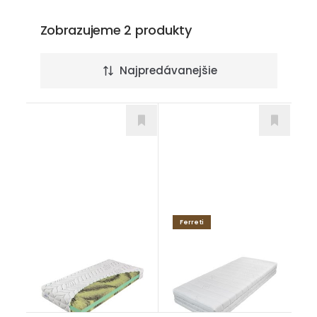
Zobrazujeme 2 produkty
Najpredávanejšie
Ferreti
Premiér Clima T4
ALTEZA TALALAY H3
Matrace
Matrace