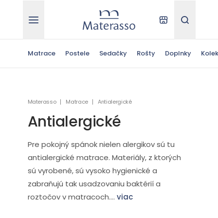
Materasso
Kde kúpiť
Hľadať
Matrace
Postele
Sedačky
Rošty
Doplnky
Kolek
Materasso
Matrace
Antialergické
Antialergické
Pre pokojný spánok nielen alergikov sú tu
antialergické matrace. Materiály, z ktorých
sú vyrobené, sú vysoko hygienické a
zabraňujú tak usadzovaniu baktérií a
roztočov v matracoch....
viac