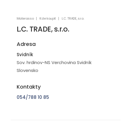
Materasso
Kde koupit
L.C. TRADE, s.r.o.
L.C. TRADE, s.r.o.
Adresa
Svidník
Sov. hrdinov-NS Verchovina Svidník
Slovensko
Kontakty
054/788 10 85