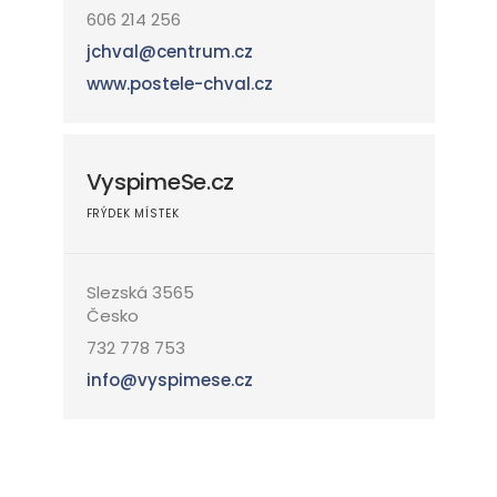
606 214 256
jchval@centrum.cz
www.postele-chval.cz
VyspimeSe.cz
FRÝDEK MÍSTEK
Slezská 3565
Česko
732 778 753
info@vyspimese.cz