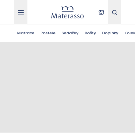
Materasso
Kde kúpiť
Hľadať
Matrace
Postele
Sedačky
Rošty
Doplnky
Kolek