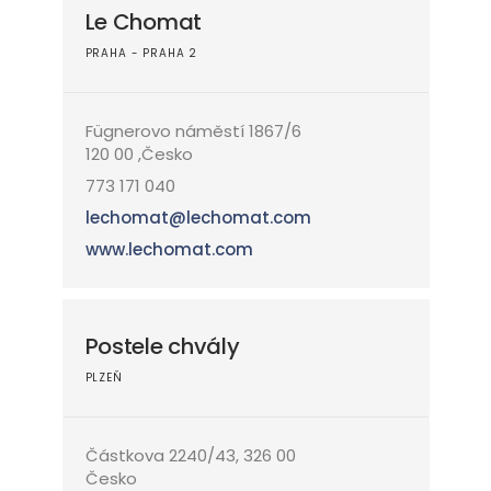
Le Chomat
PRAHA - PRAHA 2
Fügnerovo náměstí 1867/6
120 00 ,Česko
773 171 040
lechomat@lechomat.com
www.lechomat.com
Postele chvály
PLZEŇ
Částkova 2240/43, 326 00
Česko