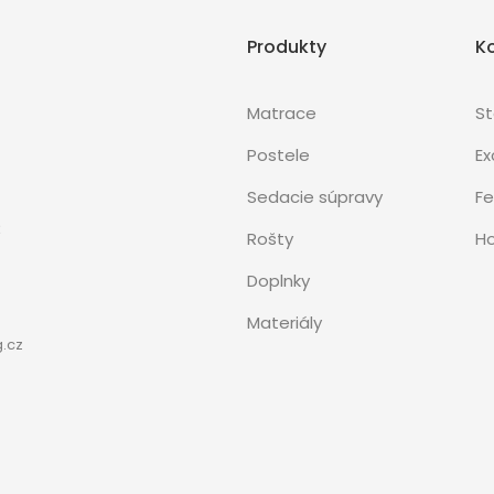
Produkty
K
Matrace
S
Postele
Ex
Sedacie súpravy
Fe
3
Rošty
Ho
Doplnky
Materiály
.cz