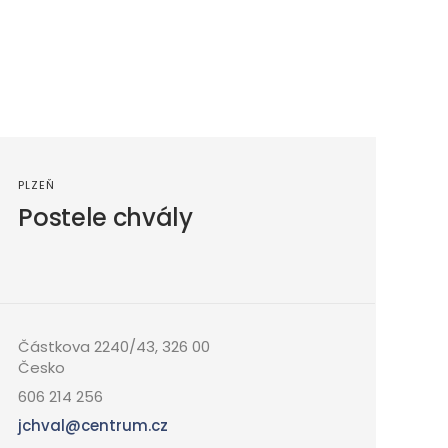
PLZEŇ
FRÝ
Postele chvály
V
Částkova 2240/43, 326 00
Česko
Sl
606 214 256
Če
jchval@centrum.cz
73