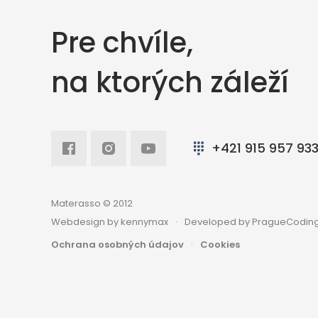
Pre chvíle,
na ktorých záleží
Facebook
Intagram
Youtube
+421 915 957 93
Materasso © 2012
Webdesign by kennymax
Developed by PragueCoding
Ochrana osobných údajov
Cookies