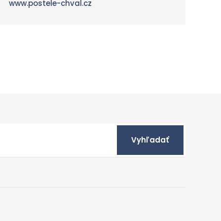
www.postele-chval.cz
in
Vyhľadať