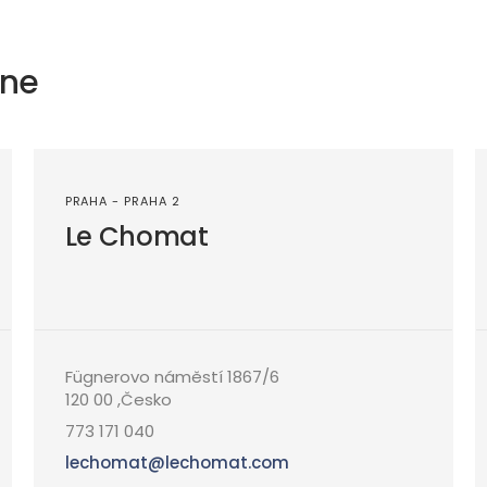
jne
PRAHA - PRAHA 2
Le Chomat
Fügnerovo náměstí 1867/6
120 00 ,Česko
773 171 040
lechomat@lechomat.com