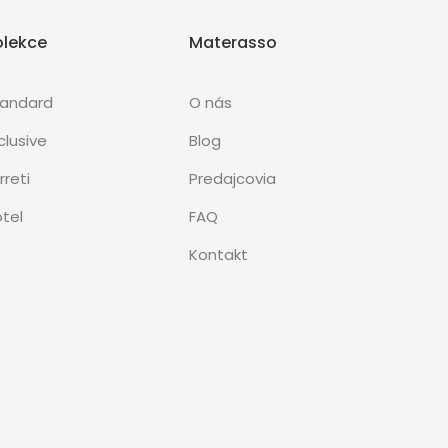
olekce
Materasso
tandard
O nás
clusive
Blog
rreti
Predajcovia
tel
FAQ
Kontakt