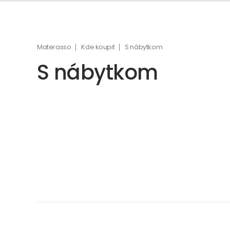
Materasso
Kde koupit
S nábytkom
S nábytkom