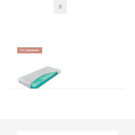
1+1 ZADARMO
Partner Biogreen
Matrace
od 983,00
€