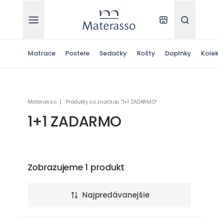
Materasso
Kde kúpiť
Hľadať
Matrace
Postele
Sedačky
Rošty
Doplnky
Kolek
Materasso
Produkty so značkou “1+1 ZADARMO”
1+1 ZADARMO
Zobrazujeme 1 produkt
Najpredávanejšie