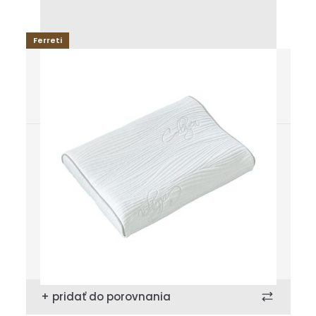
Ferreti
Picardy
Áno, 60°C
3 roky
Prateľnosť poťahu
Záruka
Kde kúpiť
Uložiť
+ pridať do porovnania