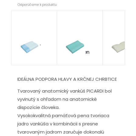
Odporúčame k produktu
Termopur
Paris
Madrid
Viscogreen
IDEÁLNA PODPORA HLAVY A KRČNEJ CHRBTICE
Tvarovaný anatomický vankúš PICARDI bol
vyvinutý s ohľadom na anatomické
dispozície človeka.
Vysokokvalitná pamäťová pena tvoriaca
jadro vankúša v kombinácii s presne
tvarovaným jadrom zaručuje dokonalú