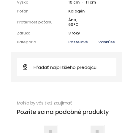
Výška
10 cm
11 cm
Poťah
Kolagén
Áno,
Prateľnosť poťahu
60°C
Záruka
3 roky
Kategória
Postelové
Vankúše
Mohlo by vás tiež zaujímať
Pozrite sa na podobné produkty