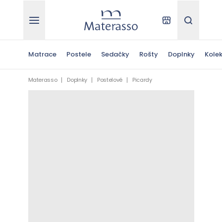
Materasso
Kde kúpiť
Hľadať
Matrace
Postele
Sedačky
Rošty
Doplnky
Kolek
Materasso
Doplnky
Postelové
Picardy