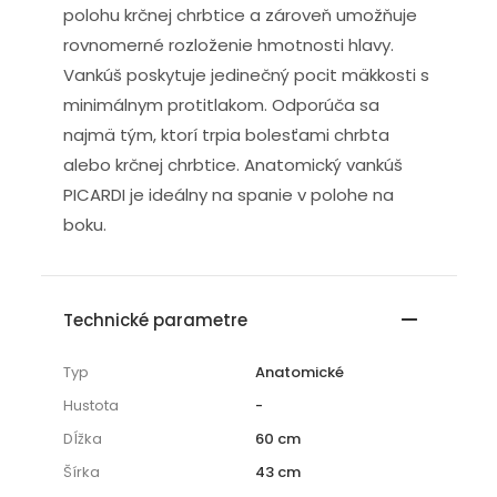
polohu krčnej chrbtice a zároveň umožňuje
rovnomerné rozloženie hmotnosti hlavy.
Vankúš poskytuje jedinečný pocit mäkkosti s
minimálnym protitlakom. Odporúča sa
najmä tým, ktorí trpia bolesťami chrbta
alebo krčnej chrbtice. Anatomický vankúš
PICARDI je ideálny na spanie v polohe na
boku.
Technické parametre
Typ
Anatomické
Hustota
-
Dĺžka
60 cm
Šírka
43 cm