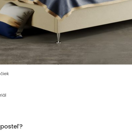
cov a postelí. Dizajnéri a konštruktéri sledujú
všetky nové 
m prinášať najmodernejšie riešenia v oblasti odpočinku a 
a matracov značky Materasso tkvie predovšetkým vo funkčno
.
Nejde len o dizajn, ale aj pohodlie a kvalitu
, ktorá sa podp
žete nechať vyrobiť posteľ na mieru a môžete sa spoľahnú
vašim predstavám a očakávaniam maximálne v ústrety. Pri po
n rozmer a typ rámu, ale aj:
čiek
iál
 posteľ?