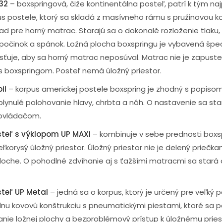
32
– boxspringová, čiže kontinentálna posteľ, patrí k tým na
us postele, ktorý sa skladá z masívneho rámu s pružinovou ko
ad pre horný matrac. Starajú sa o dokonalé rozloženie tlaku,
dpočinok a spánok. Ložná plocha boxspringu je vybavená šp
aisťuje, aby sa horný matrac neposúval. Matrac nie je zapust
 s boxspringom. Posteľ nemá úložný priestor.
il
– korpus americkej postele boxspring je zhodný s popisom
lynulé polohovanie hlavy, chrbta a nôh. O nastavenie sa sta
 ovládačom.
teľ s výklopom UP MAXI
– kombinuje v sebe prednosti boxsp
ľkorysý úložný priestor. Úložný priestor nie je delený priečk
 ploche. O pohodlné zdvíhanie aj s ťažšími matracmi sa stará
teľ UP Metal
– jedná sa o korpus, ktorý je určený pre veľký 
nu kovovú konštrukciu s pneumatickými piestami, ktoré sa p
nie ložnej plochy a bezproblémový prístup k úložnému priest