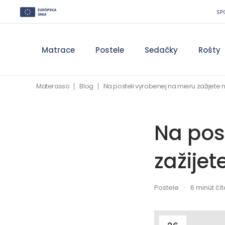
SP
Matrace
Postele
Sedačky
Rošty
Materasso
Blog
Na posteli vyrobenej na mieru zažijete
Na pos
zažije
Postele
6 minút čí