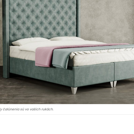
y čalúnenia sú vo vašich rukách.