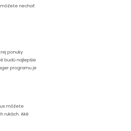
si môžete nechať
trej ponuky
ré budú najlepšie
ager programu je
pus môžete
h rukách. Aké