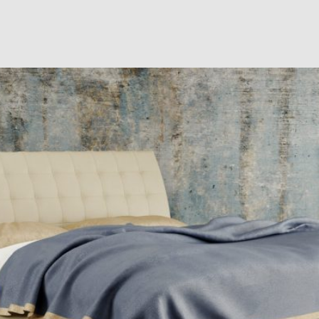
 odpočinok stojí za vašou dobrou náladou, zdravím aj ž
yspali, je potrebné dodržiavať nielen pravidlá spánkovej 
počinok zvoliť správny rám postele v kombinácii s matrac
 individuálne požiadavky? Predsa tá, ktorá je vyrobená na
odnúť pre designové postele od Materasso?
sso bola založená v roku 1995, kedy sa zameriavala predo
topedických matracov
, antialergických prikrývok, vankúšov
nuje aj výrobe kontinentálnych postelí a roštov.
e odborníkov s bohatými a dlhoročnými skúsenosťami v obla