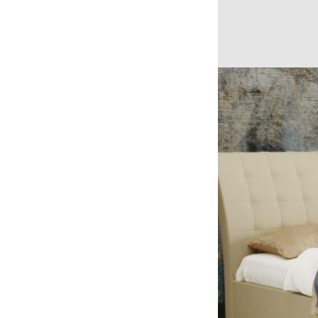
Kvalitný spánok a
Aby ste sa dobre v
taktiež si pre od
posteľ splní vaše
Prečo sa rozh
Spoločnosť Matera
zdravotných a or
Od roku 2009 sa ve
Spoločnosť združuj