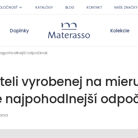
OLOČNOSŤ
KATALÓGY
BLOG
KONTAKT
NAŠE ZNAČKY
Doplnky
Kolekcie
Materasso
 najpohodlnejší odpočinok
teli vyrobenej na mier
te najpohodlnejší odpo
tania