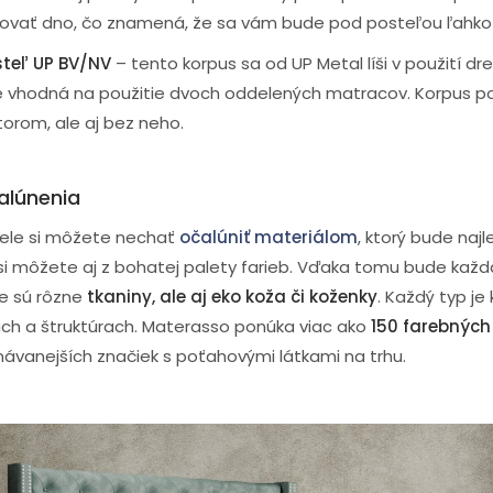
ať dno, čo znamená, že sa vám bude pod posteľou ľahko 
teľ UP BV/NV
– tento korpus sa od UP Metal líši v použití d
je vhodná na použitie dvoch oddelených matracov. Korpus p
torom, ale aj bez neho.
alúnenia
tele si môžete nechať
očalúniť materiálom
, ktorý bude naj
si môžete aj z bohatej palety farieb. Vďaka tomu bude každ
ke sú rôzne
tkaniny, ale aj eko koža či koženky
. Každý typ je 
ách a štruktúrach. Materasso ponúka viac ako
150 farebných
ávanejších značiek s poťahovými látkami na trhu.