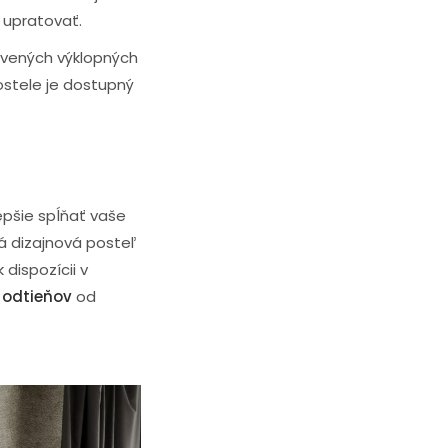
upratovať.
revených výklopných
ostele je dostupný
lepšie spĺňať vaše
á dizajnová posteľ
k dispozícii v
 odtieňov
od