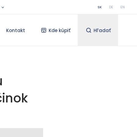
SK
DE
EN
Kontakt
Kde kúpiť
Hľadať
u
činok