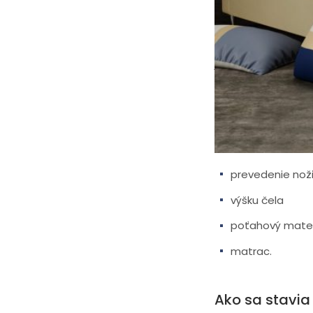
ortopedických matra
tak môžu zákazníko
postelí, nábytku 
jednotlivých prvkov
životnosti.
V Materasso si mô
spoločnosti vyjdú 
môžete zvoliť niele
prevedenie noži
výšku čela
poťahový mater
matrac.
Ako sa stavia