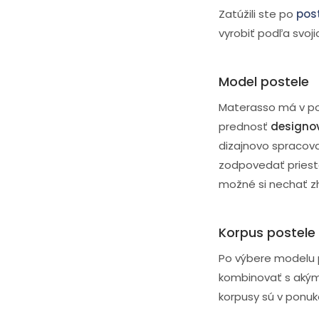
Zatúžili ste po
post
vyrobiť podľa svoji
Model postele
Materasso má v pon
prednosť
designov
dizajnovo spracova
zodpovedať priest
možné si nechať zh
Korpus postele
Po výbere modelu 
kombinovať s akýmk
korpusy sú v ponu