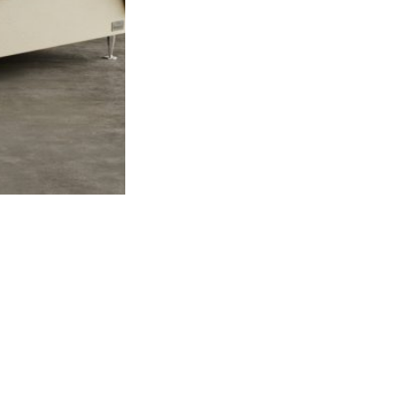
trendy v odbore
, a
spánku. Obľúbenosť
m spojení
isuje na dlhej
ť, že zamestnanci
steliach si