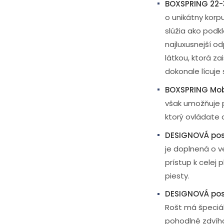
BOXSPRING 22-
o unikátny korp
slúžia ako podkl
najluxusnejší o
látkou, ktorá z
dokonale lícuje
BOXSPRING Mob
však umožňuje p
ktorý ovládate
DESIGNOVÁ pos
je doplnená o ve
prístup k celej
piesty.
DESIGNOVÁ pos
Rošt má špeciál
pohodlné zdvíha