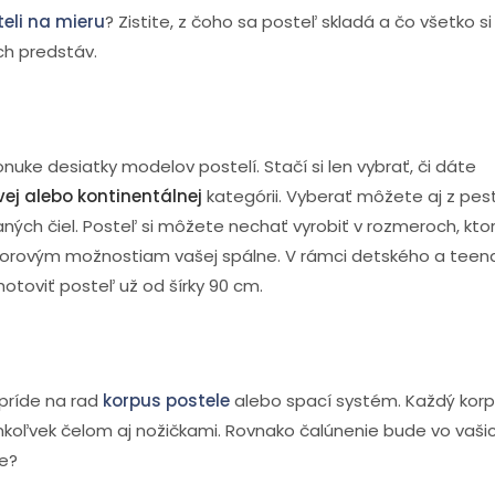
eli na mieru
? Zistite, z čoho sa posteľ skladá a čo všetko 
ch predstáv.
uke desiatky modelov postelí. Stačí si len vybrať, či dáte
ej alebo kontinentálnej
kategórii. Vyberať môžete aj z pes
ných čiel. Posteľ si môžete nechať vyrobiť v rozmeroch, kto
orovým možnostiam vašej spálne. V rámci detského a teen
otoviť posteľ už od šírky 90 cm.
príde na rad
korpus postele
alebo spací systém. Každý kor
oľvek čelom aj nožičkami. Rovnako čalúnenie bude vo vašic
ke?