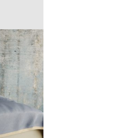
ivotnými úspechmi.
hygieny, ale
om a roštom. Aká
 mieru!
všetkým
na výrobu
 a dekoračných diek.
sti výroby