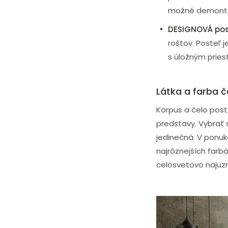
možné demontov
DESIGNOVÁ pos
roštov. Posteľ 
s úložným pries
Látka a farba č
Korpus a čelo pos
predstavy. Vybrať 
jedinečná. V ponu
najrôznejších farb
celosvetovo najuzn