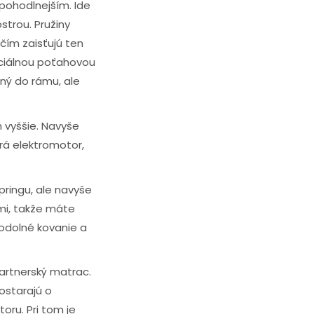
jpohodlnejším. Ide
strou. Pružiny
 čím zaisťujú ten
eciálnou poťahovou
ený do rámu, ale
 vyššie. Navyše
rá elektromotor,
ringu, ale navyše
ami, takže máte
 odolné kovanie a
partnerský matrac.
ostarajú o
oru. Pri tom je