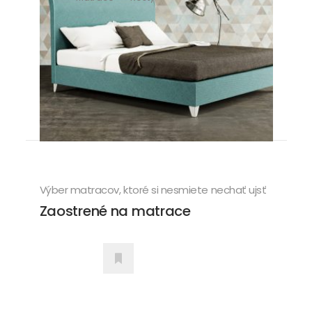
Matrac a rošt spolu musia
perfektne ladiť. Ako ich
správne vybrať?
Výber matracov, ktoré si nesmiete nechať ujsť
Zaostrené na matrace