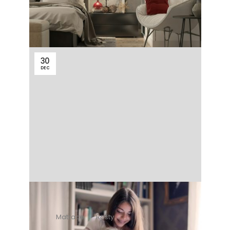
30
DEC
Matrace
Rošty
6 minút čítania