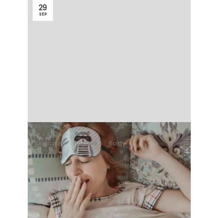
29
SEP
Matrace
Postele
Rošty
9 minút čítania
Kombinácia správneho
roštu, matraca a postele
boxspring ako liek na
nespavosť