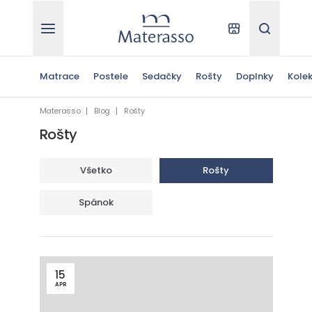
Materasso
Kde kúpiť
Hľadať
Matrace
Postele
Sedačky
Rošty
Doplnky
Kolek
Materasso
Blog
Rošty
Rošty
Všetko
Rošty
Spánok
15
APR