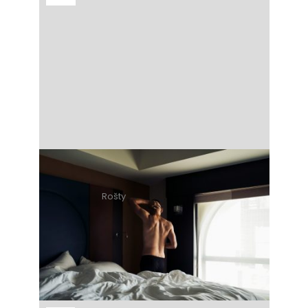
Rošty
8 minút čítania
Ako vybrať kvalitný rošt do
postele?