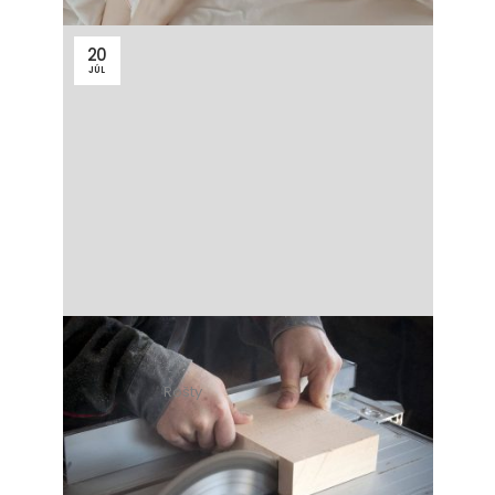
20
JÚL
Rošty
8 minút čítania
Ako vyrábame rošty do
postele u nás v Materasso?