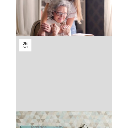
Ako vybrať matrace a rošty
pre seniorov
26
OKT
Matrace
Rošty
6 minút čítania