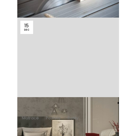
15
DEC
Matrace
Postele
Rošty
11 minút čítania
Kompletný radca, ako vybrať
posteľ, matrac a rošt