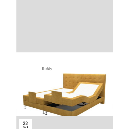
Rošty
10 minút čítania
Polohovacie rošty si v posteli
obľúbila aj mladá generácia.
Zistite prečo
23
OKT