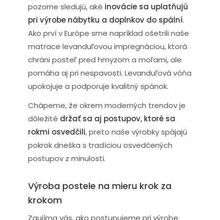
pozorne sledujú, aké
inovácie sa uplatňujú
pri výrobe nábytku a doplnkov do spální
.
Ako prví v Európe sme napríklad ošetrili naše
matrace levanduľovou impregnáciou, ktorá
chráni posteľ pred hmyzom a moľami, ale
pomáha aj pri nespavosti. Levanduľová vôňa
upokojuje a podporuje kvalitný spánok.
Chápeme, že okrem moderných trendov je
dôležité
držať sa aj postupov, ktoré sa
rokmi osvedčili
, preto naše výrobky spájajú
pokrok dneška s tradíciou osvedčených
postupov z minulosti.
Výroba postele na mieru krok za
krokom
Zaujíma vás, ako postupujeme pri výrobe