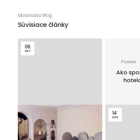
Materasso Blog
Súvisiace články
06
OKT
Postele
Ako spoz
hotel
14
AUG
Postele
11 minút čítania
Ako vybrať posteľ do