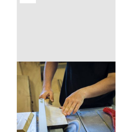
V posteli strávite až tretinu svojho života.
Vychutnajte si ju v krásnej čalúnenej
posteli vyrobenej na mieru, ktorá dokonale
zapadne do vašej spálne. V našej rodinnej
spoločnosti Materasso vyrábame postele
podľa osvedčených postupov, ale zároveň
inovujeme, aby sme vyhoveli súčasným
trendom. Spite v posteliach, ktoré