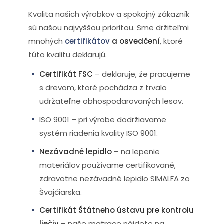
Kvalita našich výrobkov a spokojný zákazník
sú našou najvyššou prioritou. Sme držiteľmi
mnohých
certifikátov
a osvedčení
, ktoré
túto kvalitu deklarujú.
Certifikát FSC
– deklaruje, že pracujeme
s drevom, ktoré pochádza z trvalo
udržateľne obhospodarovaných lesov.
ISO 9001 – pri výrobe dodržiavame
systém riadenia kvality ISO 9001.
Nezávadné lepidlo
– na lepenie
materiálov používame certifikované,
zdravotne nezávadné lepidlo SIMALFA zo
Švajčiarska.
Certifikát Štátneho ústavu pre kontrolu
liečiv
– naše matrace nájdete na