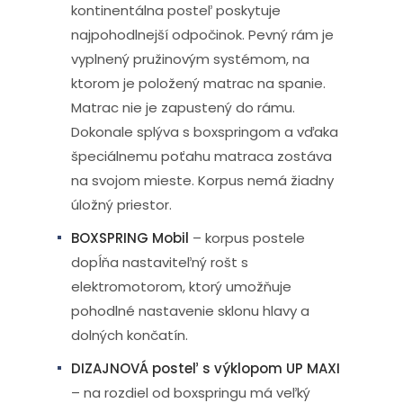
kontinentálna posteľ poskytuje
najpohodlnejší odpočinok. Pevný rám je
vyplnený pružinovým systémom, na
ktorom je položený matrac na spanie.
Matrac nie je zapustený do rámu.
Dokonale splýva s boxspringom a vďaka
špeciálnemu poťahu matraca zostáva
na svojom mieste. Korpus nemá žiadny
úložný priestor.
BOXSPRING Mobil
– korpus postele
dopĺňa nastaviteľný rošt s
elektromotorom, ktorý umožňuje
pohodlné nastavenie sklonu hlavy a
dolných končatín.
DIZAJNOVÁ posteľ s výklopom UP MAXI
– na rozdiel od boxspringu má veľký