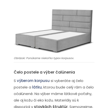
Obrázok: Ponúkame niekoľko typov korpusov.
Čelo postele a výber čalúnenia
S
výberom korpusu
si vyberáte aj čelo
postele a
látku
, ktorou bude celý rám a čelo
očalúnené. Na výber máme látkové poťahy,
ale aj kožu či eko kožu. Materiály sú k
dispozícii v
stovkách štruktúr
. Samozrejme,