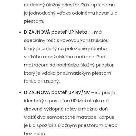
nedelený úložný priestor. Prístup k nemu
je jednoduchý vďaka odolnému kovaniu a
piestom.
DIZAJNOVÁ posteľ UP Metal
– má
špeciálny rošt s kovovou konštrukciou,
ktorý je určený na položenie jedného
veľkého manželského matraca. Pod
matracom sa nachádza úložný priestor,
ktorý je vďaka pneumatickým piestom
ľahko prístupný.
DIZAJNOVÁ posteľ UP BV/NV
– korpus je
identický s posteľou UP Metal, ale má
drevené výklopné rošty a možno doň
vložiť dva samostatné matrace. Korpus
je k dispozícii s úložným priestorom alebo
bez neho.