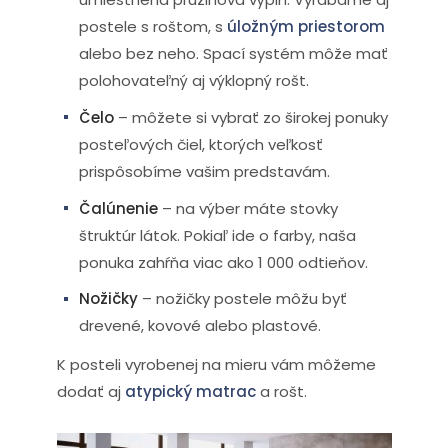
postele s roštom, s
úložným priestorom
alebo bez neho. Spací systém môže mať
polohovateľný aj výklopný rošt.
Čelo
– môžete si vybrať zo širokej ponuky
posteľových čiel, ktorých veľkosť
prispôsobíme vašim predstavám.
Čalúnenie
– na výber máte stovky
štruktúr látok. Pokiaľ ide o farby, naša
ponuka zahŕňa viac ako 1 000 odtieňov.
Nožičky
– nožičky postele môžu byť
drevené, kovové alebo plastové.
K posteli vyrobenej na mieru vám môžeme
dodať aj
atypický matrac
a rošt.