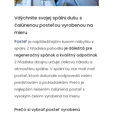
majstrovsky spájajú dizajn a pohodlie.
Vdýchnite svojej spálni dušu s
čalúnenou posteľou vyrobenou na
mieru
Posteľ
je najdôležitejším kusom nábytku v
spálni. Z hľadiska pohodlia
je dôležitá pre
regeneračný spánok a kvalitný odpočinok
.
Z hľadiska dizajnu určuje celkovú náladu a
atmosféru spálne. V spálni by ste mali mať
posteľ, ktorá dokonale zodpovedá vašim
predstavám a požiadavkám. Preto je
najlepším riešením čalúnená posteľ s
vysokým čelom vyrobená na mieru.
Prečo si vybrať posteľ vyrobenú