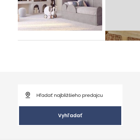
detskej izby pre deti od 4
do 15 rokov?
Vyhľadať