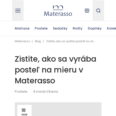
Materasso
Kde kúpiť
Hľadať
Matrace
Postele
Sedačky
Rošty
Doplnky
Kolek
Materasso
Blog
Zistite, ako sa vyrába posteľ na mieru v Materasso
Zistite, ako sa vyrába
posteľ na mieru v
Materasso
Postele
8 minút čítania
18
AUG