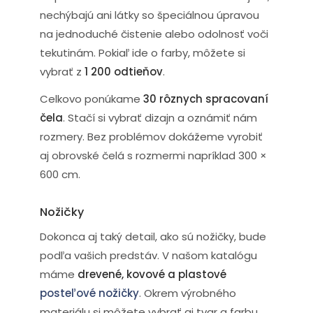
nechýbajú ani látky so špeciálnou úpravou
na jednoduché čistenie alebo odolnosť voči
tekutinám. Pokiaľ ide o farby, môžete si
vybrať z
1 200 odtieňov
.
Celkovo ponúkame
30 rôznych spracovaní
čela
. Stačí si vybrať dizajn a oznámiť nám
rozmery. Bez problémov dokážeme vyrobiť
aj obrovské čelá s rozmermi napríklad 300 ×
600 cm.
Nožičky
Dokonca aj taký detail, ako sú nožičky, bude
podľa vašich predstáv. V našom katalógu
máme
drevené, kovové a plastové
posteľové nožičky
. Okrem výrobného
materiálu si môžete vybrať aj tvar a farbu.