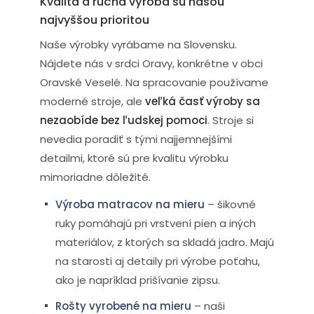
Kvalita a ručná výroba sú našou
najvyššou prioritou
Naše výrobky vyrábame na Slovensku.
Nájdete nás v srdci Oravy, konkrétne v obci
Oravské Veselé. Na spracovanie používame
moderné stroje, ale
veľká časť výroby sa
nezaobíde bez ľudskej pomoci
. Stroje si
nevedia poradiť s tými najjemnejšími
detailmi, ktoré sú pre kvalitu výrobku
mimoriadne dôležité.
Výroba matracov na mieru
– šikovné
ruky pomáhajú pri vrstvení pien a iných
materiálov, z ktorých sa skladá jadro. Majú
na starosti aj detaily pri výrobe poťahu,
ako je napríklad prišívanie zipsu.
Rošty vyrobené na mieru
– naši