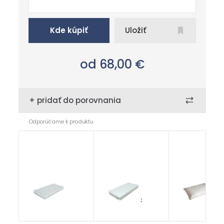
Kde kúpiť
Uložiť
od 68,00
€
+ pridať do porovnania
Odporúčame k produktu
Bambi
chránič
Vankúšik
protect
Domestic