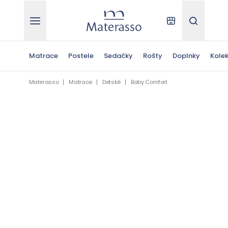
Materasso
Kde kúpiť
Hľadať
Matrace
Postele
Sedačky
Rošty
Doplnky
Kolek
Materasso
Matrace
Detské
Baby Comfort