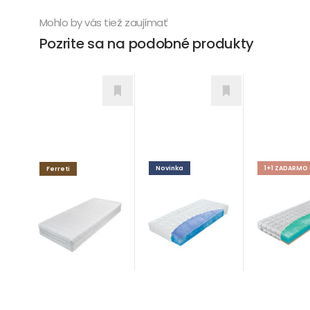
Mohlo by vás tiež zaujímať
Pozrite sa na podobné produkty
Novinka
1+1 ZADARMO
Ferreti
Oxygen
Partner
VALMONT H5
Matrace
Hydrolatex
Biogreen
Vysoká nosnosť
Matrace
od 340,00
€
od 983,00