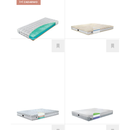
1+1 ZADARMO
Partner Biogreen
Natura NEW
Matrace
Matrace
od 983,00
€
Monaco Dream
Magnifico Polargel
Matrace
Matrace