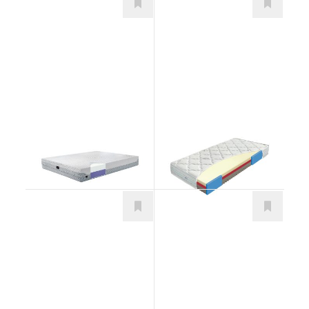
Magnifico
Comfort Senior
Matrace
Matrace
od 465,00
€