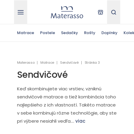
Materasso
Kde kúpiť
Hľadať
Matrace
Postele
Sedačky
Rošty
Doplnky
Kolek
Materasso
Matrace
Sendvičové
Stránka 3
Sendvičové
Keď skombinujete viac vrstiev, vzniknú
sendvičové matrace a tiež kombinácia toho
najlepšieho z ich vlastností. Takéto matrace
v sebe kombinujú rôzne technológie, aby ste
pri výbere nesiahli vedľa....
viac