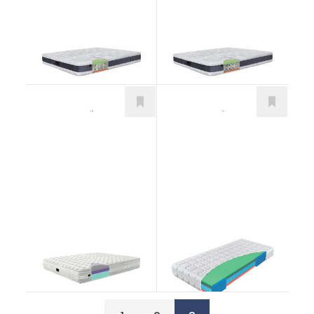
Bergamo T3
Bergamo T2
Matrace
Matrace
Amalfi
Airspring Senior
Matrace
Matrace
od 526,00
€