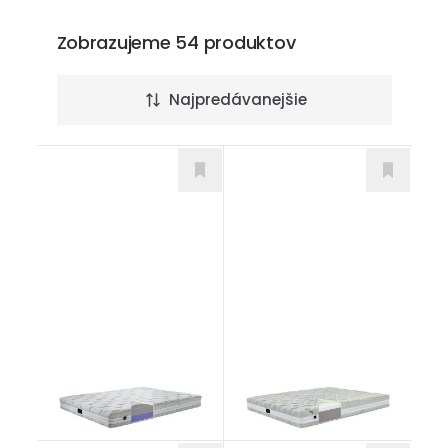
Zobrazujeme 54 produktov
Najpredávanejšie
San Remo
San Marino T2
Matrace
Matrace