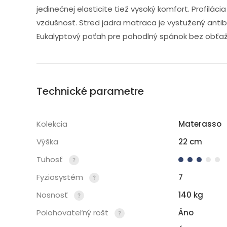
jedinečnej elasticite tiež vysoký komfort. Profilác
vzdušnosť. Stred jadra matraca je vystužený antib
Eukalyptový poťah pre pohodlný spánok bez obť
Technické parametre
Materasso
Kolekcia
22 cm
Výška
Tuhosť
7
Fyziosystém
140 kg
Nosnosť
Áno
Polohovateľný rošt