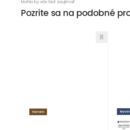
Mohlo by vás tiež zaujímať
Pozrite sa na podobné pr
Novin
Ferreti
Lave
KING