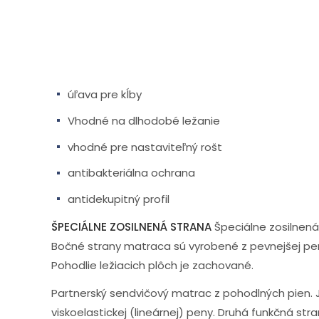
úľava pre kĺby
Vhodné na dlhodobé ležanie
vhodné pre nastaviteľný rošt
antibakteriálna ochrana
antidekupitný profil
ŠPECIÁLNE ZOSILNENÁ STRANA
Špeciálne zosilnená
Bočné strany matraca sú vyrobené z pevnejšej pen
Pohodlie ležiacich plôch je zachované.
Partnerský sendvičový matrac z pohodlných pien. 
viskoelastickej (lineárnej) peny. Druhá funkčná st