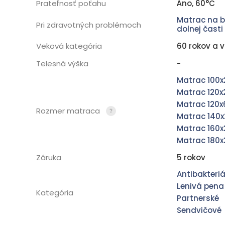
Áno, 60°C
Prateľnosť poťahu
Matrac na b
Pri zdravotných problémoch
dolnej časti
60 rokov a v
Veková kategória
-
Telesná výška
Matrac 100
Matrac 120
Matrac 120
Rozmer matraca
Matrac 140
Matrac 160
Matrac 180
5 rokov
Záruka
Antibakteriá
Lenivá pena
Kategória
Partnerské
Sendvičové