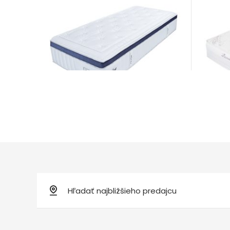
Matra
Matrace