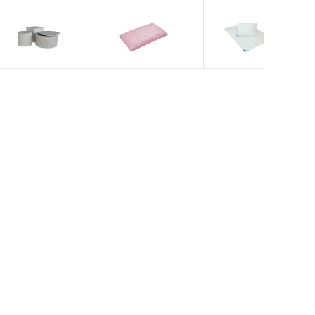
Puff
London
Klasik
Herbal