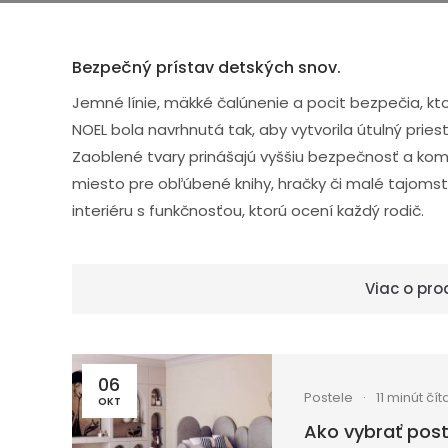
Bezpečný prístav detských snov.
Jemné línie, mäkké čalúnenie a pocit bezpečia, ktor
NOEL bola navrhnutá tak, aby vytvorila útulný prie
Zaoblené tvary prinášajú vyššiu bezpečnosť a komf
miesto pre obľúbené knihy, hračky či malé tajoms
interiéru s funkčnosťou, ktorú ocení každý rodič.
Viac o pro
06
Postele
11 minút čít
OKT
Ako vybrať post