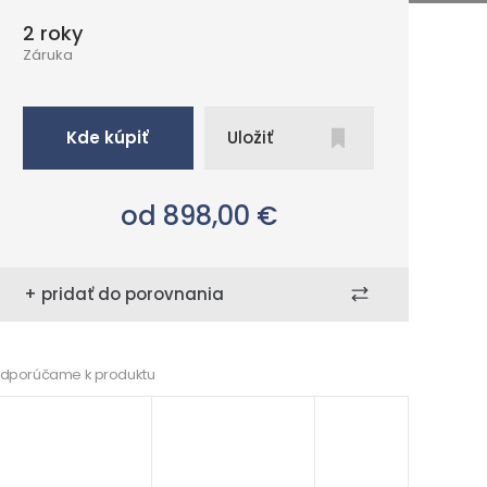
2 roky
Záruka
Kde kúpiť
Uložiť
od 898,00
€
+ pridať do porovnania
dporúčame k produktu