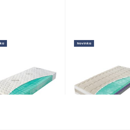
ka
Novinka
r Biogreen
Biogreen Line
ce
Prírodné
od 487,00
€