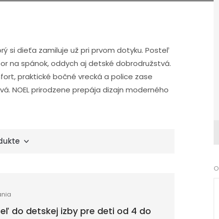
ý si dieťa zamiluje už pri prvom dotyku. Posteľ
stor na spánok, oddych aj detské dobrodružstvá.
ort, praktické bočné vrecká a police zase
tvá. NOEL prirodzene prepája dizajn moderného
dukte
O
ania
eľ do detskej izby pre deti od 4 do