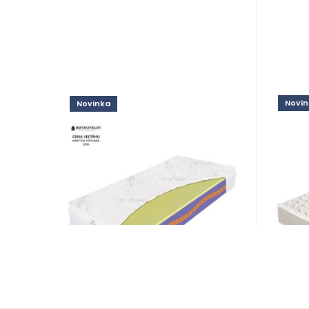
Novin
Novinka
Natu
Lavender Honey
Matra
Matrace