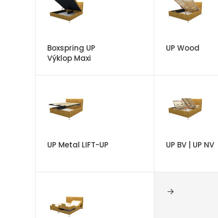
Boxspring UP
UP Wood
Výklop Maxi
UP Metal LIFT-UP
UP BV | UP NV