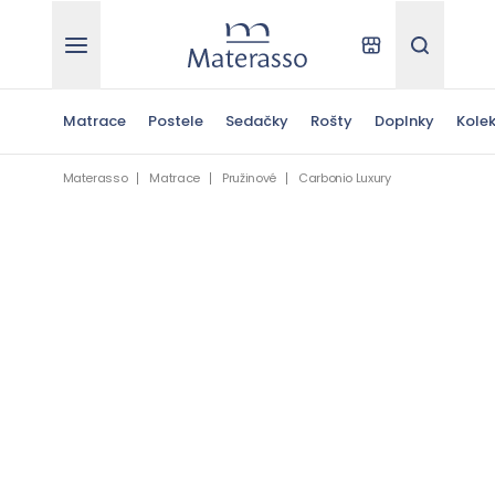
Materasso
Kde kúpiť
Hľadať
Matrace
Postele
Sedačky
Rošty
Doplnky
Kolek
Materasso
Matrace
Pružinové
Carbonio Luxury