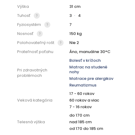
Výška
31 cm
Tuhosť
3
4
Fyziosystém
7
Nosnosť
150 kg
Polohovateľný rošt
Nie 2
Prateľnosť poťahu
Áno, manuálne 30°C
Bolesť v krížoch
Matrac na studené
Pri zdravotných
nohy
problémoch
Matrace pre alergikov
Reumatizmus
17 - 60 rokov
Veková kategória
60 rokov a viac
7 - 16 rokov
do 170 cm
Telesná výška
nad 185 cm
od 170 do 185 cm