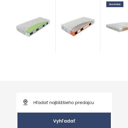
Novinka
Vario T3
Honey
Diplomat
Matrace
Cellflex
exclusive 
Matrace
white line
Prírodné
Vyhľadať