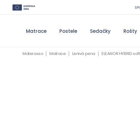
SP
Matrace
Postele
Sedačky
Rošty
Materasso
Matrace
Lenivá pena
ELEANOR HYBRID soft