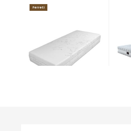
Ferreti
Mona
RAYON H3
Matra
Matrace