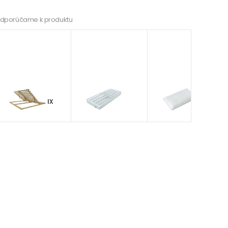
dporúčame k produktu
Masív
chránič
Limousin
PARTNER Lux
Carbon