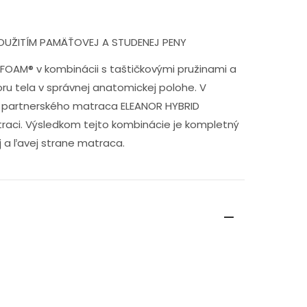
POUŽITÍM PAMÄŤOVEJ A STUDENEJ PENY
FOAM® v kombinácii s taštičkovými pružinami a
u tela v správnej anatomickej polohe. V
ziu partnerského matraca ELEANOR HYBRID
traci. Výsledkom tejto kombinácie je kompletný
 a ľavej strane matraca.