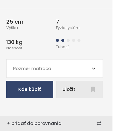
25 cm
7
Výška
Fyziosystém
130 kg
Tuhosť
Nosnosť
Rozmer matraca
Kde kúpiť
Uložiť
+ pridať do porovnania