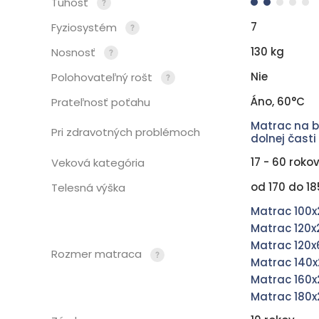
Tuhosť
7
Fyziosystém
130 kg
Nosnosť
Nie
Polohovateľný rošt
Áno, 60°C
Prateľnosť poťahu
Matrac na b
Pri zdravotných problémoch
dolnej časti
17 - 60 roko
Veková kategória
od 170 do 1
Telesná výška
Matrac 100
Matrac 120
Matrac 120
Rozmer matraca
Matrac 140
Matrac 160
Matrac 180