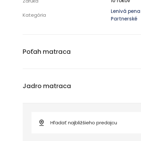
10 rokov
Záruka
Lenivá pena
Kategória
Partnerské
Poťah matraca
Jadro matraca