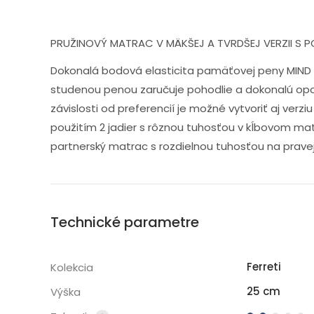
PRUŽINOVÝ MATRAC V MÄKŠEJ A TVRDŠEJ VERZII S 
Dokonalá bodová elasticita pamäťovej peny MIND 
studenou penou zaručuje pohodlie a dokonalú opor
závislosti od preferencií je možné vytvoriť aj ver
použitím 2 jadier s rôznou tuhosťou v kĺbovom ma
partnerský matrac s rozdielnou tuhosťou na pravej
Technické parametre
Ferreti
Kolekcia
25 cm
Výška