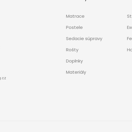
Matrace
S
Postele
Ex
Sedacie súpravy
Fe
3
Rošty
Ho
Doplnky
Materiály
.cz