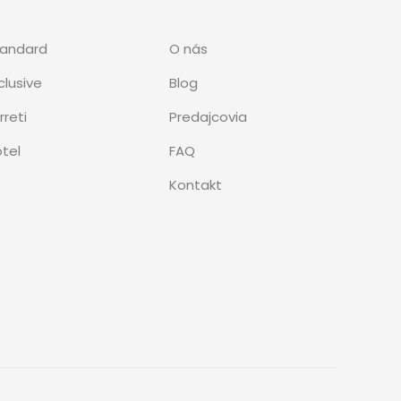
tandard
O nás
clusive
Blog
rreti
Predajcovia
tel
FAQ
Kontakt