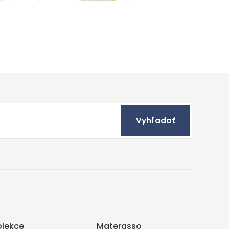
Vyhľadať
olekce
Materasso