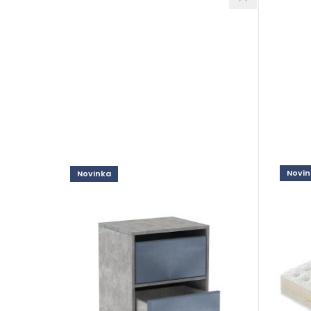
Novin
Novinka
Prop
Nimo
Príro
Doplnky
od 60