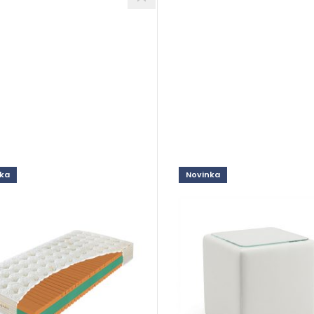
ka
Novinka
olis Comfort
Damiani Swiss
dné
Doplnky
8,00
€