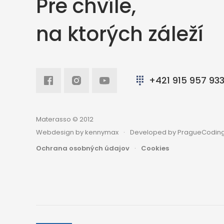
Pre chvíle,
na ktorých záleží
Facebook
Intagram
Youtube
+421 915 957 93
Materasso © 2012
Webdesign by kennymax
Developed by PragueCoding
Ochrana osobných údajov
Cookies