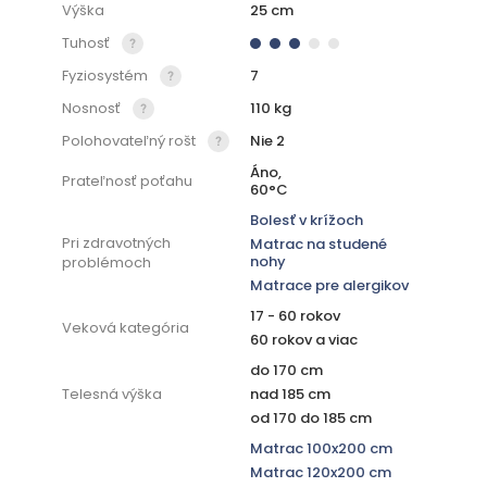
Výška
25 cm
Tuhosť
Fyziosystém
7
Nosnosť
110 kg
Polohovateľný rošt
Nie 2
Áno,
Prateľnosť poťahu
60°C
Bolesť v krížoch
Pri zdravotných
Matrac na studené
nohy
problémoch
Matrace pre alergikov
17 - 60 rokov
Veková kategória
60 rokov a viac
do 170 cm
Telesná výška
nad 185 cm
od 170 do 185 cm
Matrac 100x200 cm
Matrac 120x200 cm