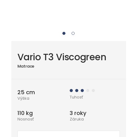
Vario T3 Viscogreen
Matrace
25 cm
Tuhosť
Výška
110 kg
3 roky
Nosnosť
Záruka