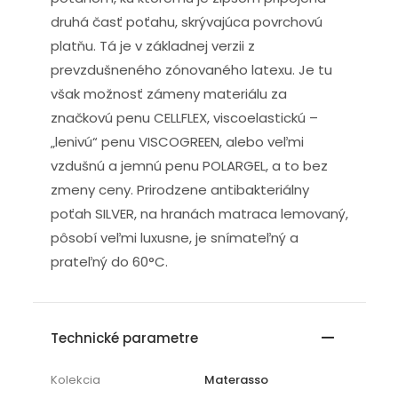
druhá časť poťahu, skrývajúca povrchovú
platňu. Tá je v základnej verzii z
prevzdušneného zónovaného latexu. Je tu
však možnosť zámeny materiálu za
značkovú penu CELLFLEX, viscoelastickú –
„lenivú“ penu VISCOGREEN, alebo veľmi
vzdušnú a jemnú penu POLARGEL, a to bez
zmeny ceny. Prirodzene antibakteriálny
poťah SILVER, na hranách matraca lemovaný,
pôsobí veľmi luxusne, je snímateľný a
prateľný do 60°C.
Technické parametre
Kolekcia
Materasso