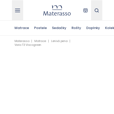
Materasso
Kde kúpiť
Hľadať
Matrace
Postele
Sedačky
Rošty
Doplnky
Kolek
Materasso
Matrace
Lenivá pena
Vario T3 Viscogreen