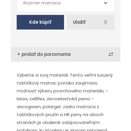
Rozmer matraca
Kde kúpiť
Uložiť
+ pridať do porovnania
Vyberte si svoj materiál. Tento veľmi luxusný
taštičkový matrac ponúka zaujímavú
možnosť výberu povrchového materiálu –
latex, cellflex, viscoelastická pena –
viscogreen, polargel. Jadro matraca z
taštičkových pružín a HR peny na oboch
stranách je obalené odzipsovateľným
poťahom, ku ktorému je zipsom pripojená