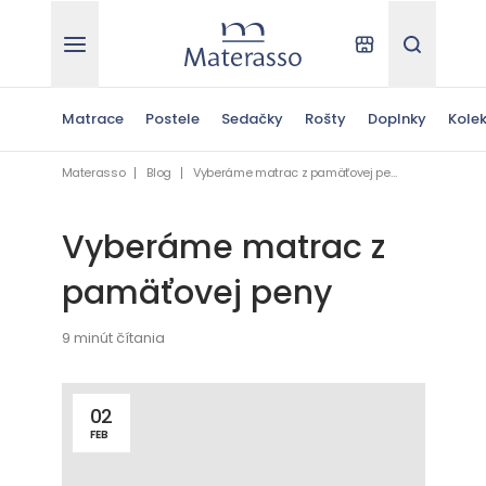
Materasso
Kde kúpiť
Hľadať
Matrace
Postele
Sedačky
Rošty
Doplnky
Kolek
Materasso
Blog
Vyberáme matrac z pamäťovej peny
Vyberáme matrac z
pamäťovej peny
9 minút čítania
02
FEB