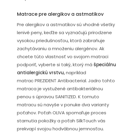
Matrace pre alergikov a astmatikov
Pre alergikov a astmatikov sú vhodné všetky
lenivé peny, keďže sa vyznačujú prirodzene
vysokou priedušnosťou, ktorá zabraňuje
zachytávaniu a množeniu alergénov. Ak
chcete túto vlastnosť vo svojom matraci
podporiť, vyberte si taký, ktorý má
špeciálnu
antialergickú vrstvu,
napríklad
matrac PREZIDENT Antibacterial. Jadro tohto
matraca je vystužené antibakteriálnou
penou s úpravou SANITIZED. K tomuto
matracu sú navyše v ponuke dva varianty
poťahov. Poťah OLIVA spomaľuje proces
starnutia pokožky a poťah SilkTouch vás
prekvapí svojou hodvábnou jemnosťou.