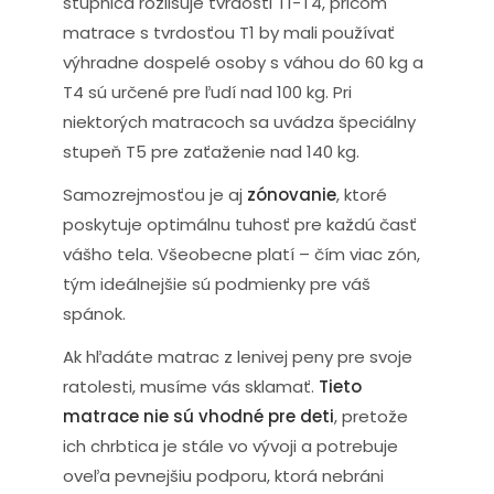
stupnica rozlišuje tvrdosti T1-T4, pričom
matrace s tvrdosťou T1 by mali používať
výhradne dospelé osoby s váhou do 60 kg a
T4 sú určené pre ľudí nad 100 kg. Pri
niektorých matracoch sa uvádza špeciálny
stupeň T5 pre zaťaženie nad 140 kg.
Samozrejmosťou je aj
zónovanie
, ktoré
poskytuje optimálnu tuhosť pre každú časť
vášho tela. Všeobecne platí – čím viac zón,
tým ideálnejšie sú podmienky pre váš
spánok.
Ak hľadáte matrac z lenivej peny pre svoje
ratolesti, musíme vás sklamať.
Tieto
matrace nie sú vhodné pre deti
, pretože
ich chrbtica je stále vo vývoji a potrebuje
oveľa pevnejšiu podporu, ktorá nebráni