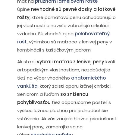
mať na
pružnom lamelovom rošte
.
Úplne
nevhodné sú pevné dosky a latkové
rošty
, ktoré pamäťovú penu ochudobňujú o
jej vlastnosti a navyše zabraňujú cirkulácii
vzduchu. Sú vhodné aj na
polohovateľný
rošt
, výnimkou sú matrace z lenivej peny v
kombinácii s taštičkovým jadrom.
Ak ste si
vybrali matrac z lenivej peny
kvôli
ortopedickým vlastnostiam, nezabúdajte
tiež na výber vhodného
anatomického
vankúša
, ktorý zaistí oporu krčnej chrbtici.
Seniorom a ľuďom
so zníženou
pohyblivosťou
tiež odporúčame posteľ s
vyššou ložnou plochou pre jednoduchšie
vstávanie. Ak vás zaujala hlavne priedušnosť
lenivej peny, zamerajte sa na
výber
vhodného poťahu
.