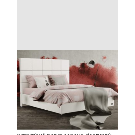
Ak hľadáte matrac, ktorý sa dokonale
prispôsobí vášmu telu a zaistí vám
zdravý a ničím nerušený spánok,
zamerajte svoj výber na matrac z lenivej,
čiže pamäťovej peny. Tento materiál vám
zabezpečí maximálny komfort, prinesie
úľavu vašim kĺbom a podporí regeneráciu
organizmu.