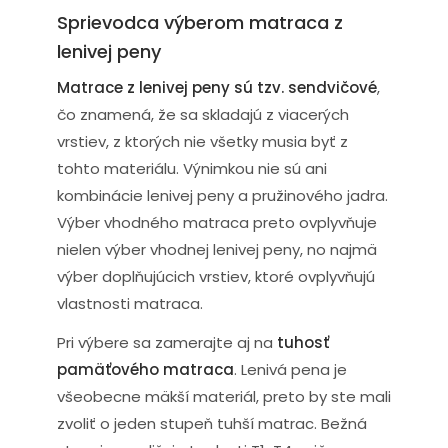
Sprievodca výberom matraca z
lenivej peny
Matrace z lenivej peny sú tzv. sendvičové
,
čo znamená, že sa skladajú z viacerých
vrstiev, z ktorých nie všetky musia byť z
tohto materiálu. Výnimkou nie sú ani
kombinácie lenivej peny a pružinového jadra.
Výber vhodného matraca preto ovplyvňuje
nielen výber vhodnej lenivej peny, no najmä
výber doplňujúcich vrstiev, ktoré ovplyvňujú
vlastnosti matraca.
Pri výbere sa zamerajte aj na
tuhosť
pamäťového matraca
. Lenivá pena je
všeobecne mäkší materiál, preto by ste mali
zvoliť o jeden stupeň tuhší matrac. Bežná