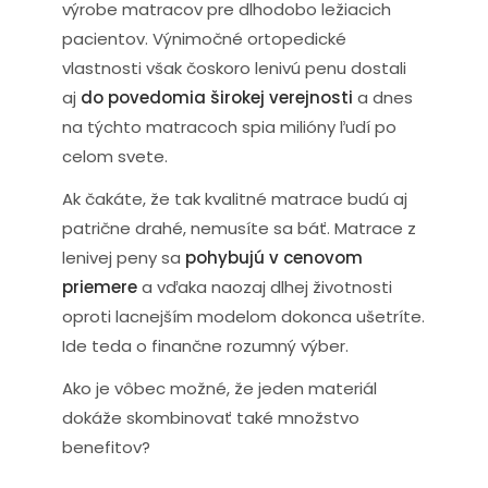
výrobe matracov pre dlhodobo ležiacich
pacientov. Výnimočné ortopedické
vlastnosti však čoskoro lenivú penu dostali
aj
do povedomia širokej verejnosti
a dnes
na týchto matracoch spia milióny ľudí po
celom svete.
Ak čakáte, že tak kvalitné matrace budú aj
patrične drahé, nemusíte sa báť. Matrace z
lenivej peny sa
pohybujú v cenovom
priemere
a vďaka naozaj dlhej životnosti
oproti lacnejším modelom dokonca ušetríte.
Ide teda o finančne rozumný výber.
Ako je vôbec možné, že jeden materiál
dokáže skombinovať také množstvo
benefitov?