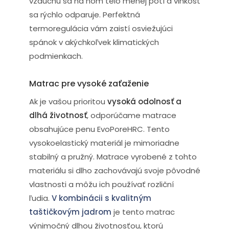
vzduchu sa na ňom telo menej potí a vlhkosť
sa rýchlo odparuje. Perfektná
termoregulácia vám zaistí osviežujúci
spánok v akýchkoľvek klimatických
podmienkach.
Matrac pre vysoké zaťaženie
Ak je vašou prioritou
vysoká odolnosť a
dlhá životnosť
, odporúčame matrace
obsahujúce penu EvoPoreHRC. Tento
vysokoelastický materiál je mimoriadne
stabilný a pružný. Matrace vyrobené z tohto
materiálu si dlho zachovávajú svoje pôvodné
vlastnosti a môžu ich používať rozliční
ľudia.
V kombinácii s kvalitným
taštičkovým jadrom
je tento matrac
výnimočný dlhou životnosťou, ktorú