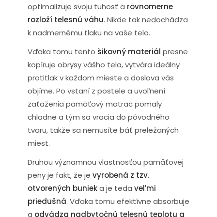
optimalizuje svoju tuhosť a
rovnomerne
rozloží telesnú váhu
. Nikde tak nedochádza
k nadmernému tlaku na vaše telo.
Vďaka tomu tento
šikovný materiál
presne
kopíruje obrysy vášho tela, vytvára ideálny
protitlak v každom mieste a doslova vás
objíme. Po vstaní z postele a uvoľnení
zaťaženia pamäťový matrac pomaly
chladne a tým sa vracia do pôvodného
tvaru, takže sa nemusíte báť preležaných
miest.
Druhou významnou vlastnosťou pamäťovej
peny je fakt, že je
vyrobená z tzv.
otvorených buniek
a je teda
veľmi
priedušná
. Vďaka tomu efektívne absorbuje
a
odvádza nadbytočnú telesnú teplotu a