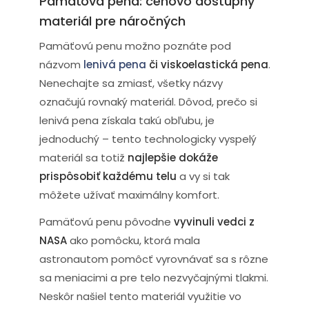
Pamäťová pena: cenovo dostupný
materiál pre náročných
Pamäťovú penu možno poznáte pod
názvom
lenivá pena
či viskoelastická pena
.
Nenechajte sa zmiasť, všetky názvy
označujú rovnaký materiál. Dôvod, prečo si
lenivá pena získala takú obľubu, je
jednoduchý – tento technologicky vyspelý
materiál sa totiž
najlepšie dokáže
prispôsobiť každému telu
a vy si tak
môžete užívať maximálny komfort.
Pamäťovú penu pôvodne
vyvinuli vedci z
NASA
ako pomôcku, ktorá mala
astronautom pomôcť vyrovnávať sa s rôzne
sa meniacimi a pre telo nezvyčajnými tlakmi.
Neskôr našiel tento materiál využitie vo