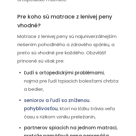
Pre koho sú matrace z lenivej peny
vhodné?
Matrace z lenivej peny sú najuniverzálnejším
riešením pohodlného a zdravého spánku, a
preto sú vhodné pre každého. Obzvlášť
prínosné sú však pre:
Ľudí s ortopedickými problémami
,
najmä pre ľudí trpiacich bolesťami chrbta
a bedier,
seniorov a ľudí so zníženou
pohyblivosťou
, ktorí na lôžku trávia veľa
času s rizikom vzniku preležanín,
partnerov spiacich na jednom matraci,
pretože pamäťová pena neprenáša