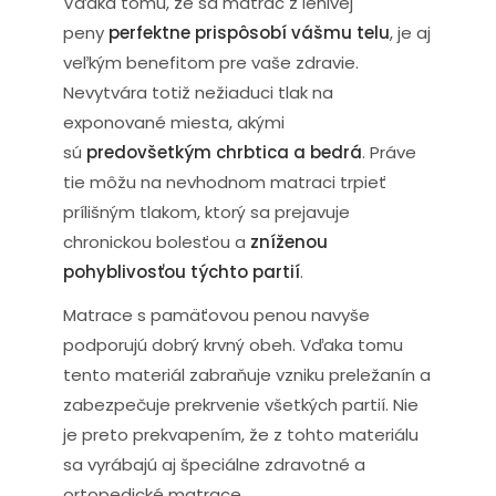
Vďaka tomu, že sa matrac z lenivej
peny
perfektne prispôsobí vášmu telu
, je aj
veľkým benefitom pre vaše zdravie.
Nevytvára totiž nežiaduci tlak na
exponované miesta, akými
sú
predovšetkým chrbtica a bedrá
. Práve
tie môžu na nevhodnom matraci trpieť
prílišným tlakom, ktorý sa prejavuje
chronickou bolesťou a
zníženou
pohyblivosťou týchto partií
.
Matrace s pamäťovou penou navyše
podporujú dobrý krvný obeh. Vďaka tomu
tento materiál zabraňuje vzniku preležanín a
zabezpečuje prekrvenie všetkých partií. Nie
je preto prekvapením, že z tohto materiálu
sa vyrábajú aj špeciálne zdravotné a
ortopedické matrace.