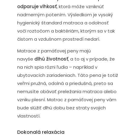
odparuje vlhkosť
, ktorá môže vzniknúť
nadmerným potením. Výsledkom je vysoký
hygienický štandard matraca a odolnosť
voči roztočom a baktériám, ktorým sa v tak
čistom a vzdušnom prostredí nedarí.
Matrace z pamäťovej peny majú
navyše
dlhú životnosť
, a to aj v prípade, že
na nich spia rôzni ľudia – napríklad v
ubytovacích zariadeniach. Táto pena je totiž
veľmi pružná, odolná a priedušná, preto sa
nemusíte obávať preležania matraca alebo
vzniku plesní. Matrac z pamäťovej peny vám
bude slúžiť dlhú dobu bez straty svojich
vlastností.
Dokonalá relaxácia