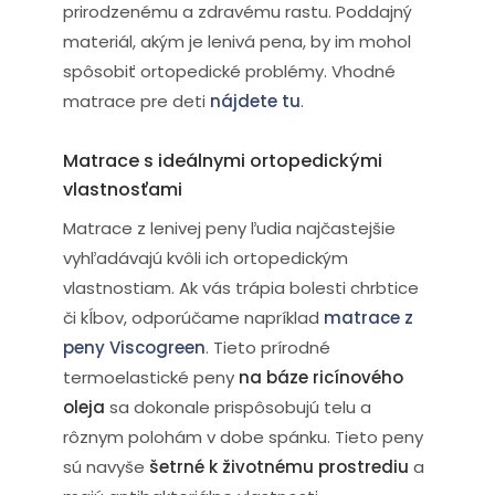
prirodzenému a zdravému rastu. Poddajný
materiál, akým je lenivá pena, by im mohol
spôsobiť ortopedické problémy. Vhodné
matrace pre deti
nájdete tu
.
Matrace s ideálnymi ortopedickými
vlastnosťami
Matrace z lenivej peny ľudia najčastejšie
vyhľadávajú kvôli ich ortopedickým
vlastnostiam. Ak vás trápia bolesti chrbtice
či kĺbov, odporúčame napríklad
matrace z
peny Viscogreen
. Tieto prírodné
termoelastické peny
na báze ricínového
oleja
sa dokonale prispôsobujú telu a
rôznym polohám v dobe spánku. Tieto peny
sú navyše
šetrné k životnému prostrediu
a