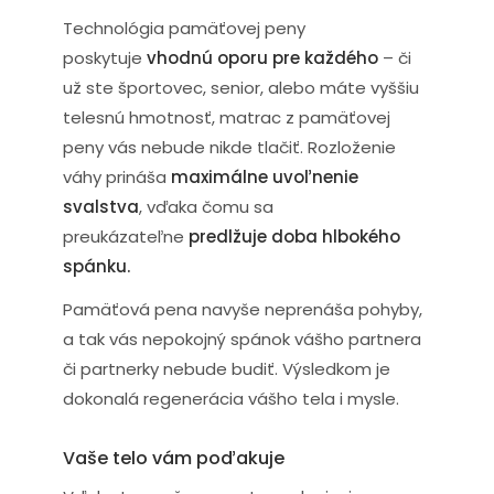
Technológia pamäťovej peny
poskytuje
vhodnú oporu pre každého
– či
už ste športovec, senior, alebo máte vyššiu
telesnú hmotnosť, matrac z pamäťovej
peny vás nebude nikde tlačiť. Rozloženie
váhy prináša
maximálne uvoľnenie
svalstva
, vďaka čomu sa
preukázateľne
predlžuje doba hlbokého
spánku.
Pamäťová pena navyše neprenáša pohyby,
a tak vás nepokojný spánok vášho partnera
či partnerky nebude budiť. Výsledkom je
dokonalá regenerácia vášho tela i mysle.
Vaše telo vám poďakuje