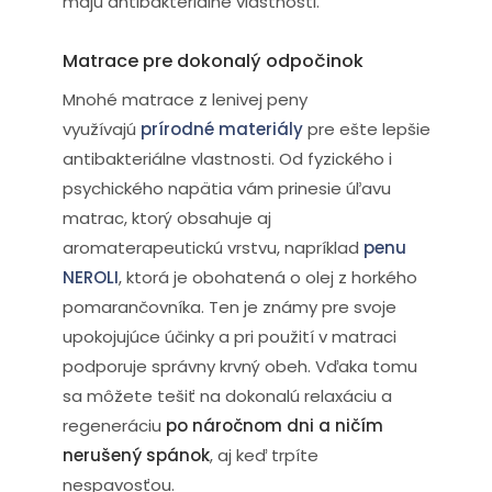
majú antibakteriálne vlastnosti.
Matrace pre dokonalý odpočinok
Mnohé matrace z lenivej peny
využívajú
prírodné materiály
pre ešte lepšie
antibakteriálne vlastnosti. Od fyzického i
psychického napätia vám prinesie úľavu
matrac, ktorý obsahuje aj
aromaterapeutickú vrstvu, napríklad
penu
NEROLI
, ktorá je obohatená o olej z horkého
pomarančovníka. Ten je známy pre svoje
upokojujúce účinky a pri použití v matraci
podporuje správny krvný obeh. Vďaka tomu
sa môžete tešiť na dokonalú relaxáciu a
regeneráciu
po náročnom dni a ničím
nerušený spánok
, aj keď trpíte
nespavosťou.