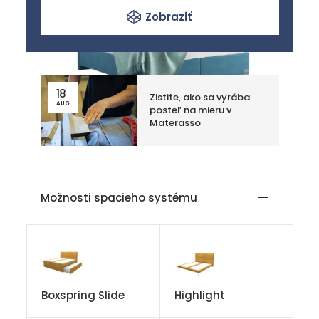
Zobraziť
18
Zistite, ako sa vyrába
AUG
posteľ na mieru v
Materasso
Možnosti spacieho systému
Boxspring Slide
Highlight