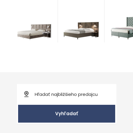
Chess
Vienna
Damiani
Postele
Postele
Postele
od 1.510,00
€
od 1.375,00
od 1.481,00
€
Vyhľadať