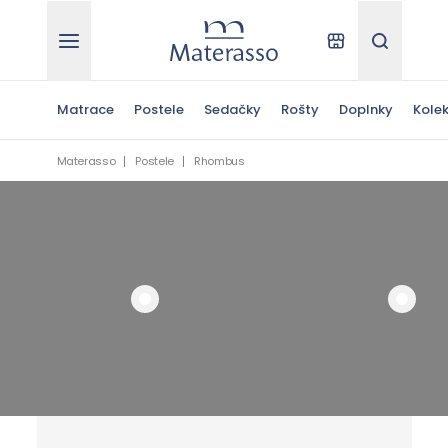
Materasso
Kde kúpiť
Hľadať
Matrace
Postele
Sedačky
Rošty
Doplnky
Kolek
Materasso
Postele
Rhombus