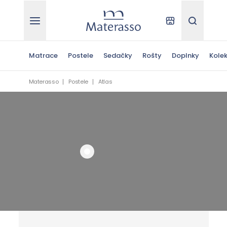
Materasso
Kde kúpiť
Hľadať
Matrace
Postele
Sedačky
Rošty
Doplnky
Kolek
Materasso
Postele
Atlas