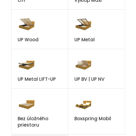
cm
Výklop Maxi
UP Wood
UP Metal
UP Metal LIFT-UP
UP BV | UP NV
Bez úložného
Boxspring Mobil
priestoru