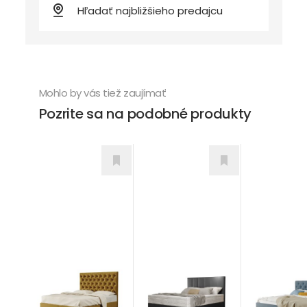
Mohlo by vás tiež zaujímať
Pozrite sa na podobné produkty
Corium
Alesia
Chesterfield
Postele
Postele
Postele
od 912,00
€
od 696,00
od 914,00
€