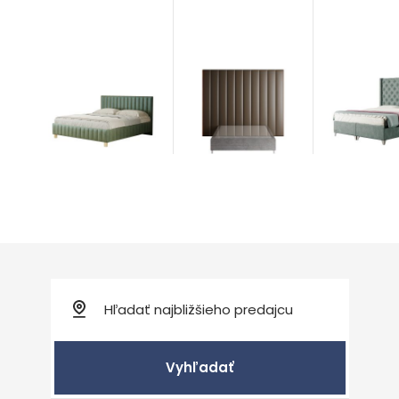
Wall
Vienna
Duna
Postele
Postele
Postele
od 781,00
€
od 1.375,00
od 1.034,00
€
Vyhľadať