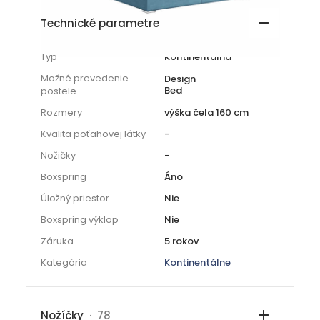
Technické parametre
Typ
Kontinentálna
Možné prevedenie
Design
Bed
postele
Rozmery
výška čela 160 cm
Kvalita poťahovej látky
-
Nožičky
-
Boxspring
Áno
Úložný priestor
Nie
Boxspring výklop
Nie
Záruka
5 rokov
Kategória
Kontinentálne
Nožíčky
· 78