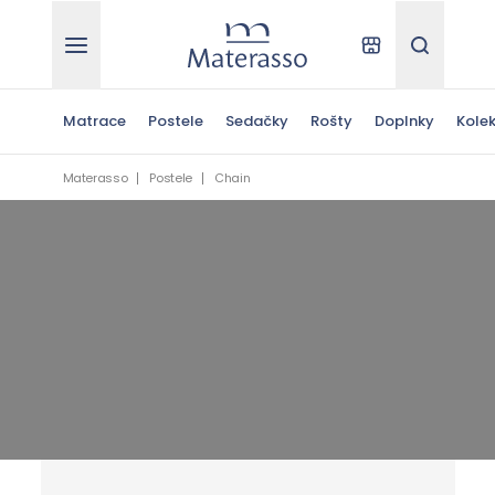
Materasso
Kde kúpiť
Hľadať
Matrace
Postele
Sedačky
Rošty
Doplnky
Kolek
Materasso
Postele
Chain