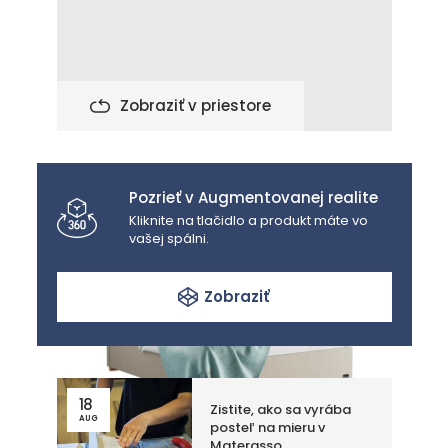
Zobraziť v priestore
Pozrieť v Augmentovanej realite
Kliknite na tlačidlo a produkt máte vo
vašej spálni.
Zobraziť
18
Zistite, ako sa vyrába
AUG
posteľ na mieru v
Materasso