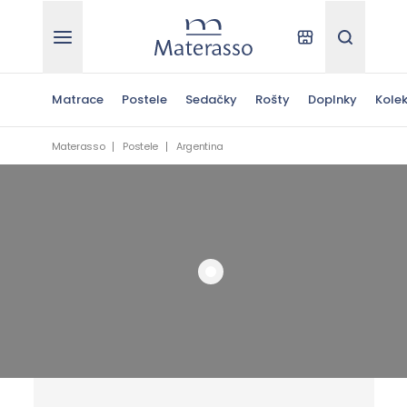
Materasso
Kde kúpiť
Hľadať
Matrace
Postele
Sedačky
Rošty
Doplnky
Kolek
Materasso
Postele
Argentina