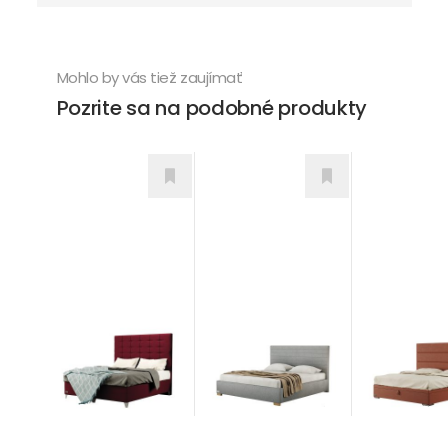
Mohlo by vás tiež zaujímať
Pozrite sa na podobné produkty
Nobilia
Horizonta
Wild
Postele
Postele
Postele
689,00
€
od 875,00
od 931,00
€