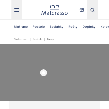
Materasso
Kde kúpiť
Hľadať
Matrace
Postele
Sedačky
Rošty
Doplnky
Kolek
Materasso
Postele
Navy