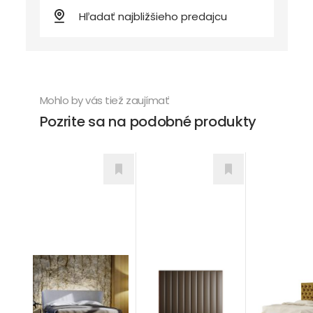
Mohlo by vás tiež zaujímať
Pozrite sa na podobné produkty
Wall
Chesterfi
Modena
Postele
Postele
Postele
od 781,00
€
od 914,00
od 1.668,00
€