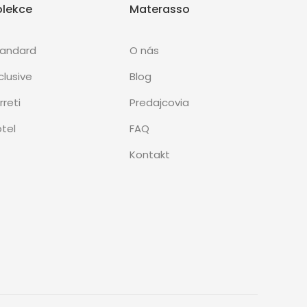
olekce
Materasso
tandard
O nás
clusive
Blog
rreti
Predajcovia
tel
FAQ
Kontakt