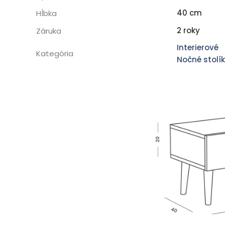
40 cm
Hĺbka
2 roky
Záruka
Interierové
Kategória
Nočné stolí