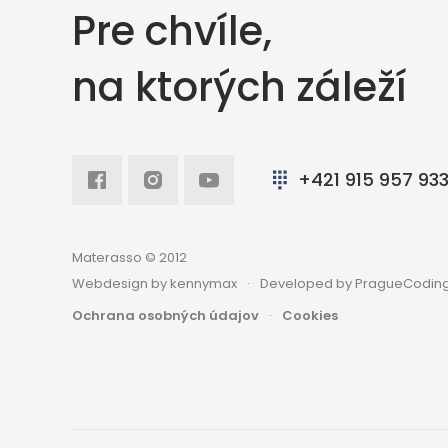
Pre chvíle,
na ktorých záleží
Facebook
Intagram
Youtube
+421 915 957 93
Materasso © 2012
Webdesign by kennymax
Developed by PragueCoding
Ochrana osobných údajov
Cookies