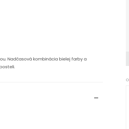
kou. Nadčasová kombinácia bielej farby a
osteli.
O