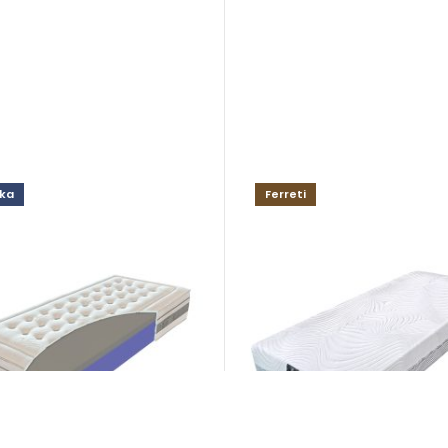
ka
Ferreti
a
ELEANOR HYBRID soft 
ce
Matrace
5,00
€