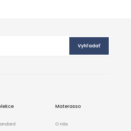
Vyhľadať
olekce
Materasso
tandard
O nás