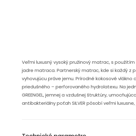
Veľmi luxusný vysoký pružinový matrac, s použitím
jadre matraca. Partnerský matrac, kde si každý z p
vyhovujúcu práve jemu. Prírodné kokosové vlákno o
priedušného – perforovaného hydrolatexu. Na jedn
GREENGEL, jemnej a vzdušnej štruktúry, umocňujúca
antibakteriálny poťah SILVER pôsobí veľmi luxusne,
Technické parametre