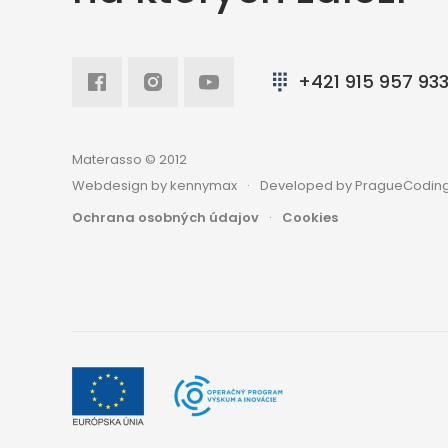
Facebook
Intagram
Youtube
+421 915 957 93
Materasso © 2012
Webdesign by kennymax
Developed by PragueCoding
Ochrana osobných údajov
Cookies