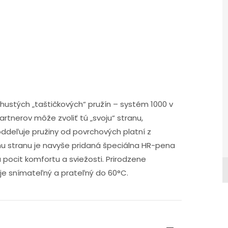
 hustých „taštičkových“ pružín – systém 1000 v
artnerov môže zvoliť tú „svoju“ stranu,
ddeľuje pružiny od povrchových platní z
u stranu je navyše pridaná špeciálna HR-pena
 pocit komfortu a sviežosti. Prirodzene
 je snímateľný a prateľný do 60°C.