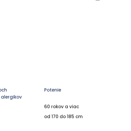
žoch
Potenie
 alergikov
v
60 rokov a viac
od 170 do 185 cm