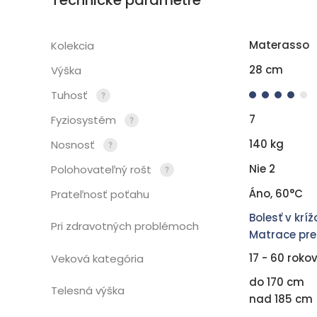
Materasso
Kolekcia
28 cm
Výška
Tuhosť
7
Fyziosystém
140 kg
Nosnosť
Nie 2
Polohovateľný rošt
Áno, 60°C
Prateľnosť poťahu
Bolesť v krí
Pri zdravotných problémoch
Matrace pre
17 - 60 roko
Veková kategória
do 170 cm
Telesná výška
nad 185 cm