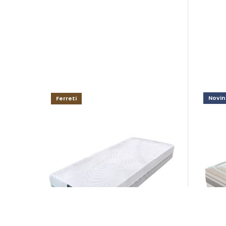
Novin
Ferreti
Luss
ELEANOR HYBRID medium H3
Matra
Matrace
od 69