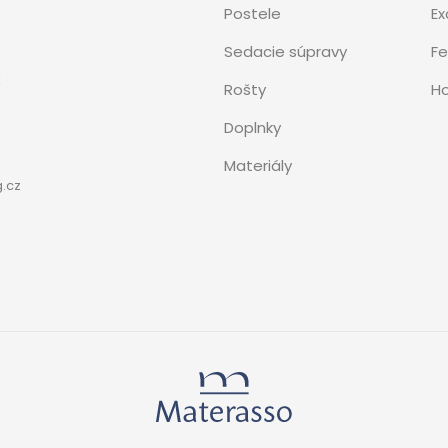
Postele
Ex
Sedacie súpravy
Fe
3
Rošty
Ho
Doplnky
Materiály
.cz