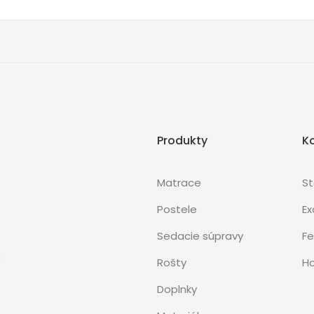
Produkty
K
Matrace
S
Postele
Ex
Sedacie súpravy
Fe
3
Rošty
Ho
Doplnky