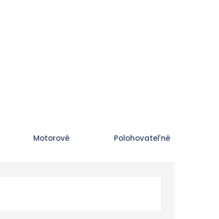
né koliesko,
Motorové
Polohovateľné