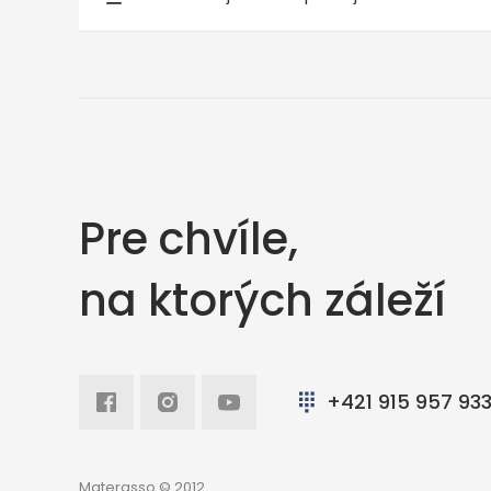
Pre chvíle,
na ktorých záleží
Facebook
Intagram
Youtube
+421 915 957 93
Materasso © 2012