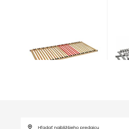
Flex 
Super R6
Rošty
Rošty
od 44
od 66,00
€