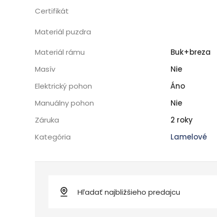
FSC
Certifikát
Gumové otoč
Materiál puzdra
dvojité
Buk+breza
Materiál rámu
Nie
Masív
Áno
Elektrický pohon
Nie
Manuálny pohon
2 roky
Záruka
Lamelové
Kategória