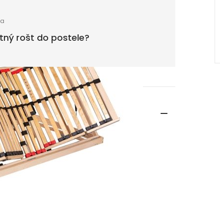
ia
itný rošt do postele?