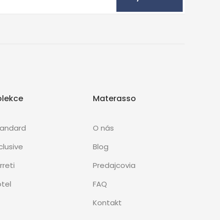
olekce
Materasso
tandard
O nás
clusive
Blog
rreti
Predajcovia
tel
FAQ
Kontakt