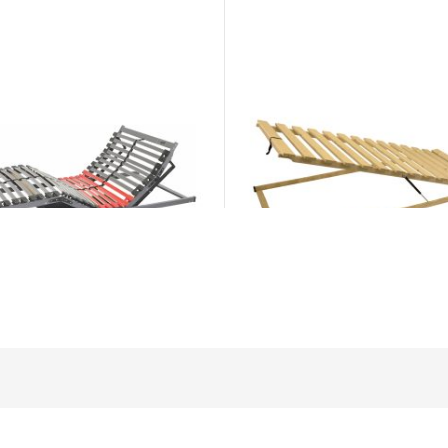
mobil R6
Masiv Výklop
Rošty
0,00
€
od 172,00
€