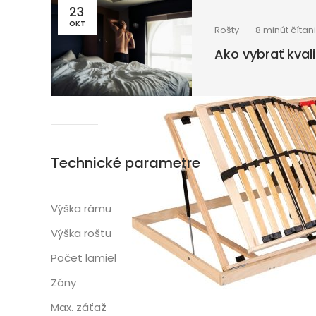
23
OKT
Rošty
8 minút čítan
Ako vybrať kval
Technické parametre
7 cm
Výška rámu
7 cm
Výška roštu
28
Počet lamiel
3
Zóny
120 kg
Max. záťaž