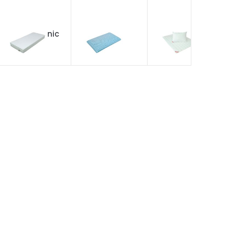
chránič Clinic
London
Allergena