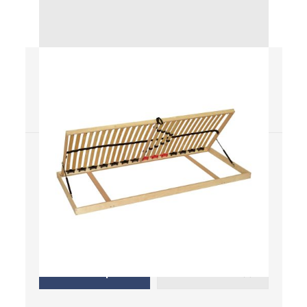
Double BV MAXI
Rošty
Nie
Nie
Masív
Elektrický pohon
Nie
Manuálny pohon
Kde kúpiť
Uložiť