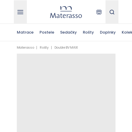
Materasso
Kde kúpiť
Hľadať
Matrace
Postele
Sedačky
Rošty
Doplnky
Kolek
Materasso
Rošty
Double BV MAXI