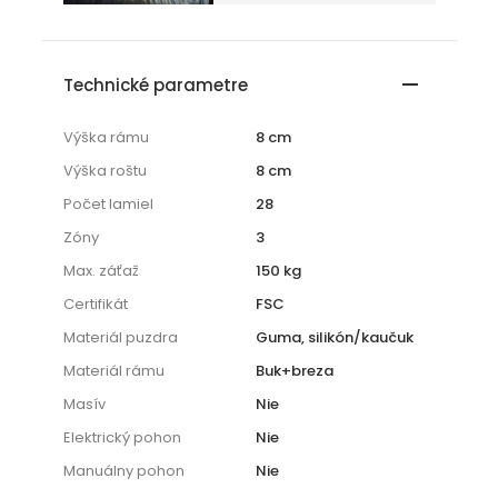
Technické parametre
Výška rámu
8 cm
Výška roštu
8 cm
Počet lamiel
28
Zóny
3
Max. záťaž
150 kg
Certifikát
FSC
Materiál puzdra
Guma, silikón/kaučuk
Materiál rámu
Buk+breza
Masív
Nie
Elektrický pohon
Nie
Manuálny pohon
Nie