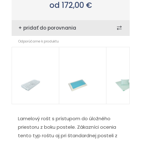
od 172,00
€
+ pridať do porovnania
Odporúčame k produktu
chránič
London
Aloe Vera
Carbon
Polargel
Lamelový rošt s prístupom do úložného
priestoru z boku postele. Zákazníci ocenia
tento typ roštu aj pri štandardnej posteli z