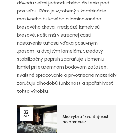
dôvodu veľmi jednoduchého čistenia pod
posteľou. Rám je vyrobený z kombinácie
masívneho bukového a laminovaného
brezového dreva. Predpäté lamely sú
brezové. Rošt má v strednej časti
nastavenie tuhosti vďaka posuvným
„pásom“ a dvojitým lamelám. Stredový
stabilizačný popruh zabraňuje zlomeniu
lamiel pri extrémnom bodovom zaťažení.
Kvalitné spracovanie a prvotriedne materiály
zaručujú dlhodobú funkčnosť a spoľahlivosť
tohto výrobku.
23
Ako vybrať kvalitný rošt
OKT
do postele?