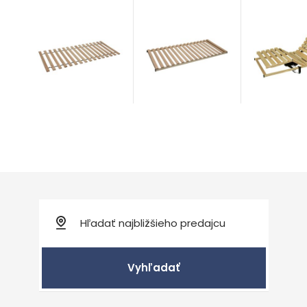
Masiv v ráme
Masiv mob
Masiv Buk
Rošty
Rošty
BUK
Rošty
od 375,00
od 76,00
€
od 90,00
€
Vyhľadať