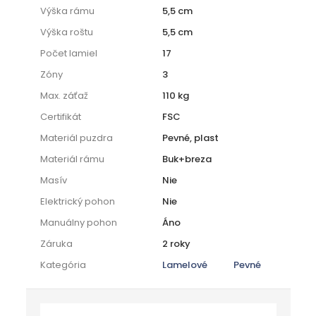
Výška rámu
5,5 cm
Výška roštu
5,5 cm
Počet lamiel
17
Zóny
3
Max. záťaž
110 kg
Certifikát
FSC
Materiál puzdra
Pevné, plast
Materiál rámu
Buk+breza
Masív
Nie
Elektrický pohon
Nie
Manuálny pohon
Áno
Záruka
2 roky
Kategória
Lamelové
Pevné