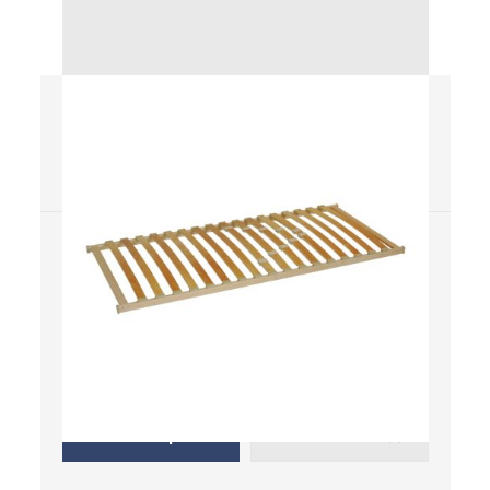
Klasik T5
Rošty
Nie
Nie
Masív
Elektrický pohon
Áno
Manuálny pohon
Kde kúpiť
Uložiť