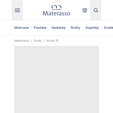
Materasso
Kde kúpiť
Hľadať
Matrace
Postele
Sedačky
Rošty
Doplnky
Kolek
Materasso
Rošty
Klasik T5