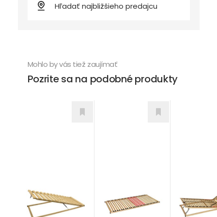
Mohlo by vás tiež zaujímať
Pozrite sa na podobné produkty
Super R6
Double ex
Masiv Výklop
Rošty
Rošty
T5
Rošty
od 66,00
€
od 172,00
€