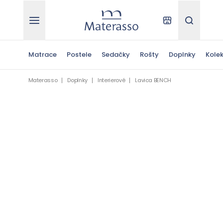
Materasso
Kde kúpiť
Hľadať
Matrace
Postele
Sedačky
Rošty
Doplnky
Kolek
Materasso
Doplnky
Interierové
Lavica BENCH