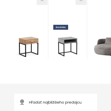
Novinka
Vito
Moon
Oak
Doplnky
Doplnky