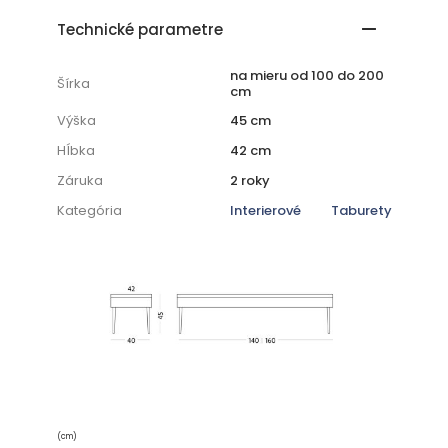
Technické parametre
na mieru od 100 do 200
Šírka
cm
Výška
45 cm
Hĺbka
42 cm
Záruka
2 roky
Kategória
Interierové
Taburety
(cm)