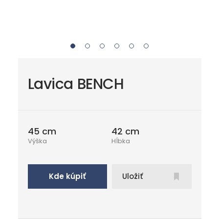
Lavica BENCH
45 cm
42 cm
Výška
Hĺbka
Kde kúpiť
Uložiť