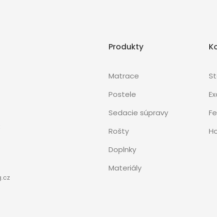
Produkty
K
Matrace
S
Postele
Ex
Sedacie súpravy
Fe
3
Rošty
Ho
Doplnky
Materiály
.cz