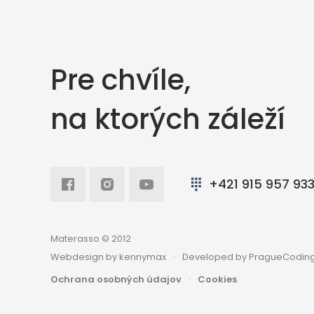
Pre chvíle,
na ktorých záleží
Facebook
Intagram
Youtube
+421 915 957 93
Materasso © 2012
Webdesign by kennymax
Developed by PragueCoding
Ochrana osobných údajov
Cookies