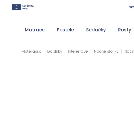
SP
Matrace
Postele
Sedačky
Rošty
Materasso
Doplnky
Interierové
Nočné stolíky
Nočné