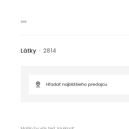
(cm)
Látky
· 2814
Mohlo by vás tiež zaujímať