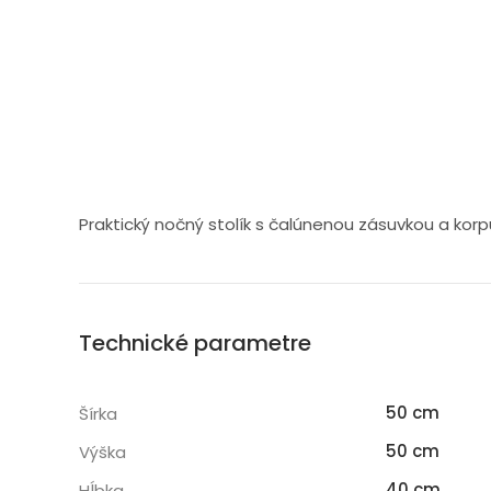
Praktický nočný stolík s čalúnenou zásuvkou a k
Technické parametre
50 cm
Šírka
50 cm
Výška
40 cm
Hĺbka