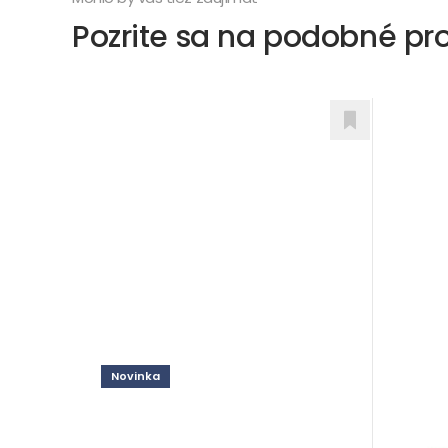
Pozrite sa na podobné pr
Novinka
Mode
Vitorio L
Doplnky