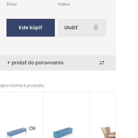
Šírka
Výška
Kde kúpiť
Uložiť
+ pridať do porovnania
dporúčame k produktu
Lavica BENCH
Taburet
Breeze