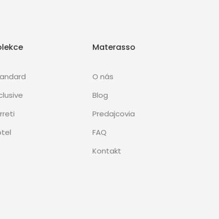
olekce
Materasso
tandard
O nás
clusive
Blog
rreti
Predajcovia
tel
FAQ
Kontakt