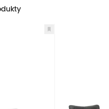
odukty
rn
Boss