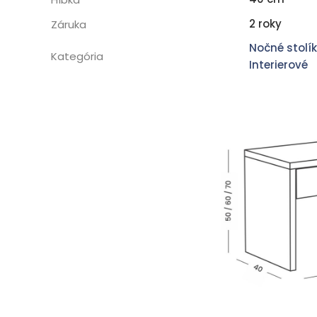
2 roky
Záruka
Nočné stolí
Kategória
Interierové