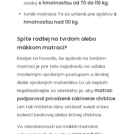
osoby
s hmotnosťou od 70 do 110 kg
,
tvrdé matrace T4 sú určené pre spáčov
s
hmotnosťou nad 110 kg
.
Spíte radšej na tvrdom alebo
mäkkom matraci?
Kedysi sa hovorilo, že spánok na tvrdom
matraci je pre telo najzdravší, no vďaka
moderným výrobným postupom a širokej
škále výrobných materiálov to už neplatí.
Najdôležitejšie zo všetkého je, aby
matrac
podporoval prirodzené zakrivenie chrbtice
.
Len tak môžete ráno vstávať svieži a bez
bolestí bedrovej alebo krčnej chrbtice.
Vo všeobecnosti sa mäkké matrace