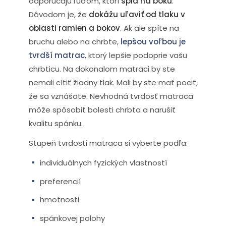
odporúčajú ľuďom, ktorí
spia na boku
.
Dôvodom je, že
dokážu uľaviť od tlaku v
oblasti ramien a bokov
. Ak ale spíte na
bruchu alebo na chrbte,
lepšou voľbou je
tvrdší matrac
, ktorý lepšie podoprie vašu
chrbticu. Na dokonalom matraci by ste
nemali cítiť žiadny tlak. Mali by ste mať pocit,
že sa vznášate. Nevhodná tvrdosť matraca
môže spôsobiť bolesti chrbta a narušiť
kvalitu spánku.
Stupeň tvrdosti matraca si vyberte podľa:
individuálnych fyzických vlastností
preferencií
hmotnosti
spánkovej polohy