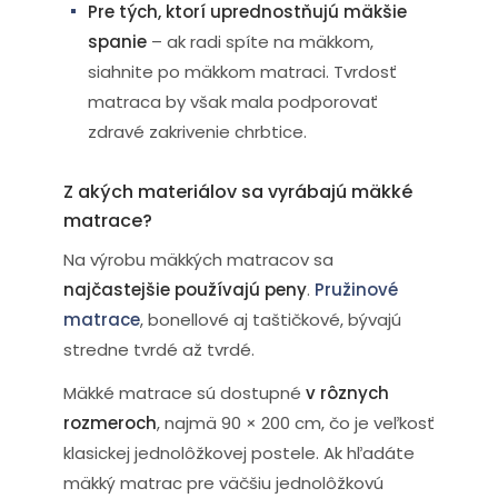
Pre tých, ktorí uprednostňujú mäkšie
spanie
– ak radi spíte na mäkkom,
siahnite po mäkkom matraci. Tvrdosť
matraca by však mala podporovať
zdravé zakrivenie chrbtice.
Z akých materiálov sa vyrábajú mäkké
matrace?
Na výrobu mäkkých matracov sa
najčastejšie používajú peny
.
Pružinové
matrace
, bonellové aj taštičkové, bývajú
stredne tvrdé až tvrdé.
Mäkké matrace sú dostupné
v rôznych
rozmeroch
, najmä 90 × 200 cm, čo je veľkosť
klasickej jednolôžkovej postele. Ak hľadáte
mäkký matrac pre väčšiu jednolôžkovú