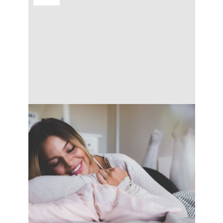
Výber správnej tvrdosti matraca závisí od
mnohých faktorov. Ide napríklad o polohu
počas spánku, zdravotné problémy alebo
hmotnosť. Mäkké matrace sú vhodné
nielen pre seniorov, ale aj pre ľudí, ktorí
spia na boku alebo trpia problémami
pohybového aparátu. Za akých okolností
sa rozhodnúť pre mäkký matrac?