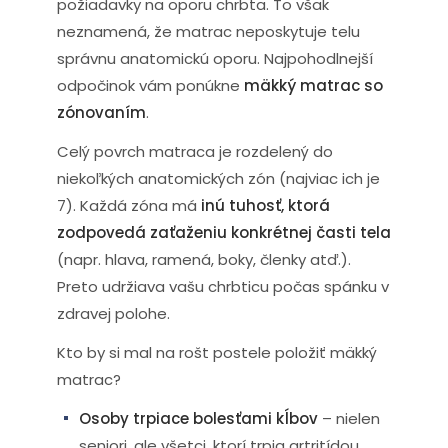
požiadavky na oporu chrbta. To však
neznamená, že matrac neposkytuje telu
správnu anatomickú oporu. Najpohodlnejší
odpočinok vám ponúkne
mäkký matrac so
zónovaním
.
Celý povrch matraca je rozdelený do
niekoľkých anatomických zón (najviac ich je
7). Každá zóna má
inú tuhosť, ktorá
zodpovedá zaťaženiu konkrétnej časti tela
(napr. hlava, ramená, boky, členky atď.).
Preto udržiava vašu chrbticu počas spánku v
zdravej polohe.
Kto by si mal na rošt postele položiť mäkký
matrac?
Osoby trpiace bolesťami kĺbov
– nielen
seniori, ale všetci, ktorí trpia artritídou