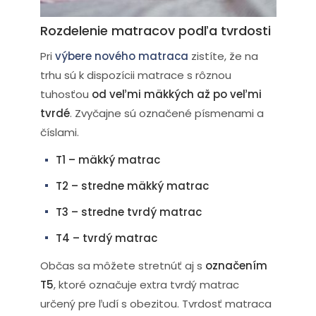
Rozdelenie matracov podľa tvrdosti
Pri
výbere nového matraca
zistíte, že na
trhu sú k dispozícii matrace s rôznou
tuhosťou
od veľmi mäkkých až po veľmi
tvrdé
. Zvyčajne sú označené písmenami a
číslami.
T1 – mäkký matrac
T2 – stredne mäkký matrac
T3 – stredne tvrdý matrac
T4 – tvrdý matrac
Občas sa môžete stretnúť aj s
označením
T5
, ktoré označuje extra tvrdý matrac
určený pre ľudí s obezitou. Tvrdosť matraca