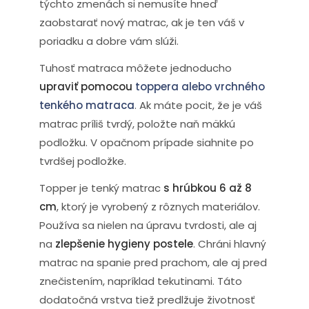
týchto zmenách si nemusíte hneď
zaobstarať nový matrac, ak je ten váš v
poriadku a dobre vám slúži.
Tuhosť matraca môžete jednoducho
upraviť pomocou
toppera alebo vrchného
tenkého matraca
. Ak máte pocit, že je váš
matrac príliš tvrdý, položte naň mäkkú
podložku. V opačnom prípade siahnite po
tvrdšej podložke.
Topper je tenký matrac
s hrúbkou 6 až 8
cm
, ktorý je vyrobený z rôznych materiálov.
Používa sa nielen na úpravu tvrdosti, ale aj
na
zlepšenie hygieny postele
. Chráni hlavný
matrac na spanie pred prachom, ale aj pred
znečistením, napríklad tekutinami. Táto
dodatočná vrstva tiež predlžuje životnosť