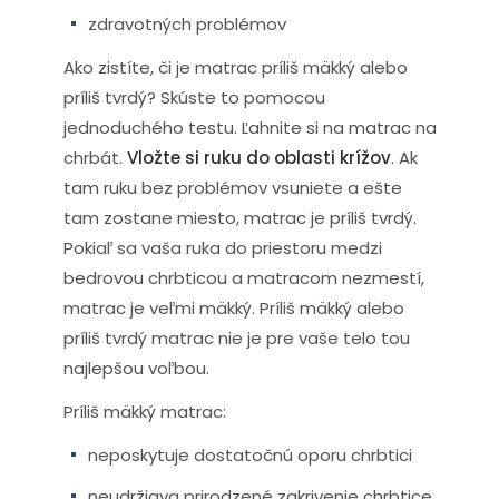
zdravotných problémov
Ako zistíte, či je matrac príliš mäkký alebo
príliš tvrdý? Skúste to pomocou
jednoduchého testu. Ľahnite si na matrac na
chrbát.
Vložte si ruku do oblasti krížov
. Ak
tam ruku bez problémov vsuniete a ešte
tam zostane miesto, matrac je príliš tvrdý.
Pokiaľ sa vaša ruka do priestoru medzi
bedrovou chrbticou a matracom nezmestí,
matrac je veľmi mäkký. Príliš mäkký alebo
príliš tvrdý matrac nie je pre vaše telo tou
najlepšou voľbou.
Príliš mäkký matrac:
neposkytuje dostatočnú oporu chrbtici
neudržiava prirodzené zakrivenie chrbtice