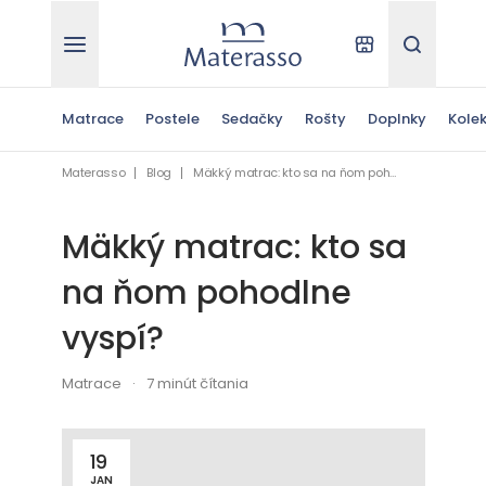
Materasso
Kde kúpiť
Hľadať
Matrace
Postele
Sedačky
Rošty
Doplnky
Kolek
Materasso
Blog
Mäkký matrac: kto sa na ňom pohodlne vyspí?
Mäkký matrac: kto sa
na ňom pohodlne
vyspí?
Matrace
7 minút čítania
19
JAN