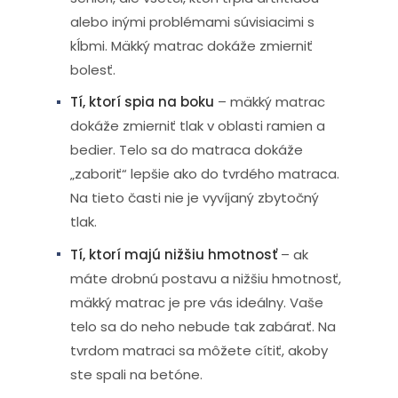
alebo inými problémami súvisiacimi s
kĺbmi. Mäkký matrac dokáže zmierniť
bolesť.
Tí, ktorí spia na boku
– mäkký matrac
dokáže zmierniť tlak v oblasti ramien a
bedier. Telo sa do matraca dokáže
„zaboriť“ lepšie ako do tvrdého matraca.
Na tieto časti nie je vyvíjaný zbytočný
tlak.
Tí, ktorí majú nižšiu hmotnosť
– ak
máte drobnú postavu a nižšiu hmotnosť,
mäkký matrac je pre vás ideálny. Vaše
telo sa do neho nebude tak zabárať. Na
tvrdom matraci sa môžete cítiť, akoby
ste spali na betóne.