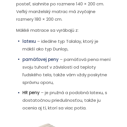
posteľ, siahnite po rozmere 140 × 200 cm.
Veľký manželský matrac má zvyčajne
rozmery 180 × 200 cm.
Mäkké matrace sa vyrábajú z:
latexu
– ideálne typ Talalay, ktorý je
mäkší ako typ Dunlop,
pamäťovej peny
– pamäťová pena mení
svoju tuhosť v závislosti od teploty
ľudského tela, takže vám vždy poskytne
správnu oporu,
HR peny
– je pružná a podobná latexu, s
dostatočnou priedušnosťou, takže ju
ocenia aj tí, ktorí sa viac potia.