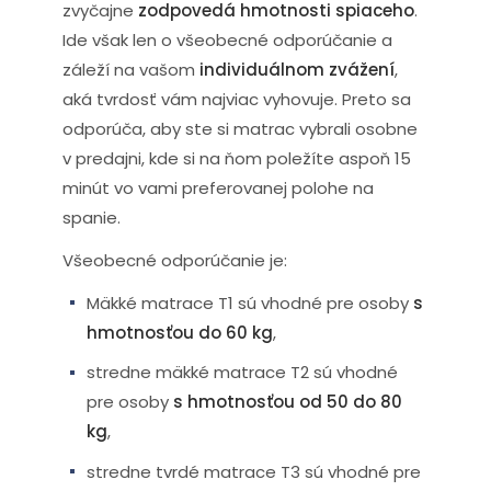
zvyčajne
zodpovedá hmotnosti spiaceho
.
Ide však len o všeobecné odporúčanie a
záleží na vašom
individuálnom zvážení
,
aká tvrdosť vám najviac vyhovuje. Preto sa
odporúča, aby ste si matrac vybrali osobne
v predajni, kde si na ňom poležíte aspoň 15
minút vo vami preferovanej polohe na
spanie.
Všeobecné odporúčanie je:
Mäkké matrace T1 sú vhodné pre osoby
s
hmotnosťou do 60 kg
,
stredne mäkké matrace T2 sú vhodné
pre osoby
s hmotnosťou od 50 do 80
kg
,
stredne tvrdé matrace T3 sú vhodné pre