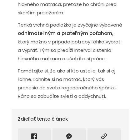
hlavného matraca, pretože ho chráni pred
skorším preležaním.
Tenká vrchná podložka je zvyčajne vybavená
odnímateľným a prateľným poťahom
,
ktorý možno v prípade potreby ľahko vybrať
a vyprať. Tým sa predĺži interval čistenia
hlavného matraca a ušetríte si prácu.
Pamätajte si, že ako si kto ustelie, tak si aj
ľahne. Ľahnite si na matrac, ktorý vás
prenesie do sveta regeneračného spánku.
Ráno sa zobudíte svieži a oddýchnutí.
Zdieľať tento článok
Zdieľať na facebook
Intagram
Kopírovať odkaz