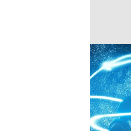
Spánok nie je len 
rôzne fázy spánku,
spánkového cyklu? 
Čo je to spán
Čo si predstavíte,
vstanete. Ale čo s
Každú noc, keď spí