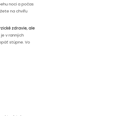
ebehu noci a počas
žete na chvíľu
zické zdravie, ale
 je v ranných
opäť stúpne. Vo