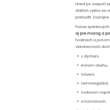
Hneď po zaspatí p
ďalších cyklov sa 
prebudiť. Zvyčajne
Počas spánkových
aj pre mozog a p
hodinách a potom o
všeobecnosti doc
v dýchaní,
krvnom obehu,
trávení,
termoregulácii,
svalovom napät
a hormónoch.