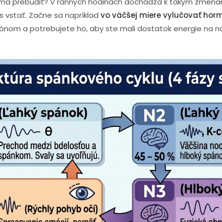
a má prebudiť? V ranných hodinách dochádza k takým zmenám
čas vstať. Začne sa napríklad
vo väčšej miere vylučovať horm
ónom a potrebujete ho, aby ste mali dostatok energie na n