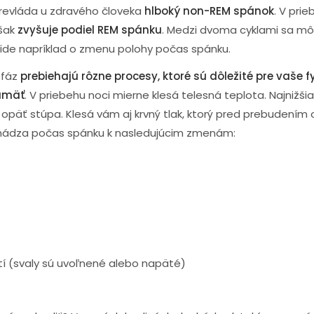
revláda u zdravého človeka
hlboký non-REM spánok
. V pri
však
zvyšuje podiel REM spánku
. Medzi dvoma cyklami sa mô
 ide napríklad o zmenu polohy počas spánku.
 fáz
prebiehajú rôzne procesy, ktoré sú dôležité pre vaše fy
amäť
. V priebehu noci mierne klesá telesná teplota. Najnižšia
päť stúpa. Klesá vám aj krvný tlak, ktorý pred prebudením 
hádza počas spánku k nasledujúcim zmenám:
í (svaly sú uvoľnené alebo napäté)