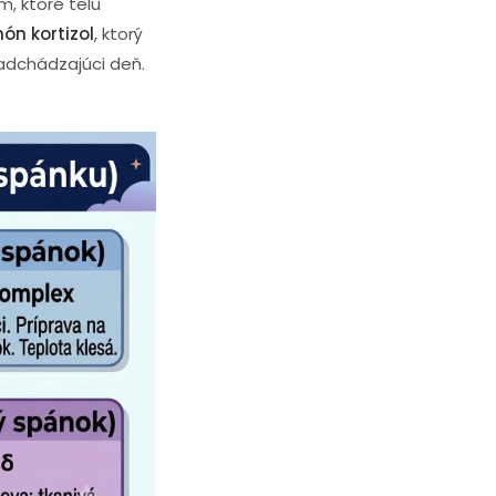
, ktoré telu
ón kortizol
, ktorý
adchádzajúci deň.