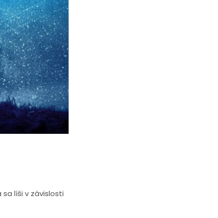
Každá z týchto fáz
ne „prespíte“, ráno
e budíte a
ých spánkových fáz:
a líši v závislosti