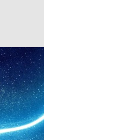
 sa striedajú
každú časť
lánku.
 pod perinu a ráno
počas ktorých sa