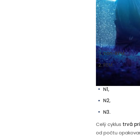
striedajú fázy
non
má inú dĺžku a vaše
vyskočíte z postel
nestrávite v nich 
Počas noci sa
spán
non-REM,
REM.
Non-REM sa ďalej d
N1,
N2,
N3.
Celý cyklus
trvá pr
od počtu opakovan