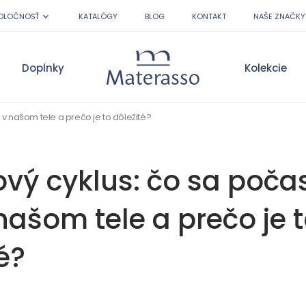
OLOČNOSŤ
KATALÓGY
BLOG
KONTAKT
NAŠE ZNAČKY
Doplnky
Kolekcie
Materasso
v našom tele a prečo je to dôležité?
vý cyklus: čo sa počas
našom tele a prečo je 
é?