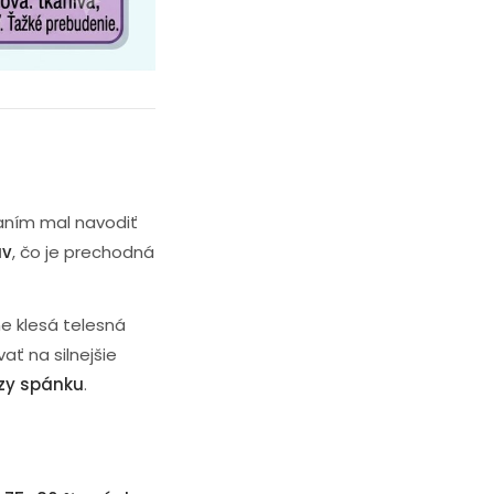
paním mal navodiť
av
, čo je prechodná
e klesá telesná
ať na silnejšie
ázy spánku
.