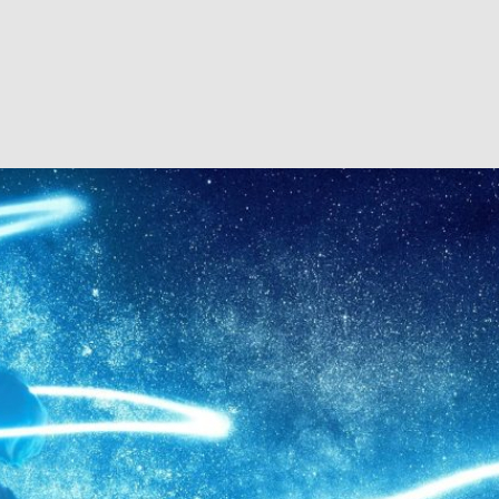
pasívny odpočinok. Ide o pomerne zložitý proces, v ktorom
 ktoré tvoria spánkové cykly. Prečo je dôležité „prespať“ 
A čo sa stane, ak sa príliš často budíte? Dozviete sa v č
kový cyklus?
 keď sa povie spánok? Pravdepodobne to, že večer zaleziete
a deje počas spánku?
te, prechádza vaše telo niekoľkými opakujúcimi sa cyklami, 