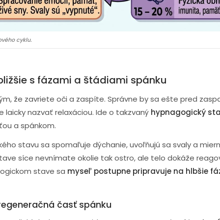
ového cyklu.
ližšie s fázami a štádiami spánku
m, že zavriete oči a zaspíte. Správne by sa ešte pred zas
 laicky nazvať relaxáciou. Ide o takzvaný
hypnagogický st
ťou a spánkom.
ho stavu sa spomaľuje dýchanie, uvoľňujú sa svaly a miern
tave síce nevnímate okolie tak ostro, ale telo dokáže reagov
gogickom stave sa
myseľ postupne pripravuje na hlbšie f
regeneračná časť spánku