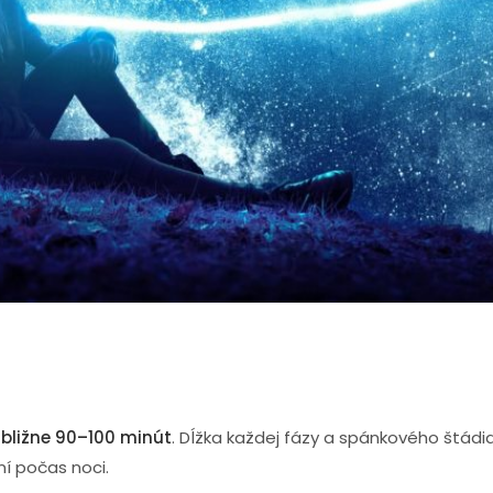
-REM
(ktoré sa delia na ľahký a hlboký spánok) a
fázy REM
. 
 telo počas nich vykonáva inú činnosť. Ak všetky fázy poriad
e plní energie. Ak sa však počas spánkového cyklu opakovan
potrebný čas, ráno môžete byť unavení a mrzutí.
kový cyklus opakuje 4–7-krát
. Skladá sa z dvoch základn
elí na spánkové štádiá:
ibližne 90–100 minút
. Dĺžka každej fázy a spánkového štádia s
í počas noci.