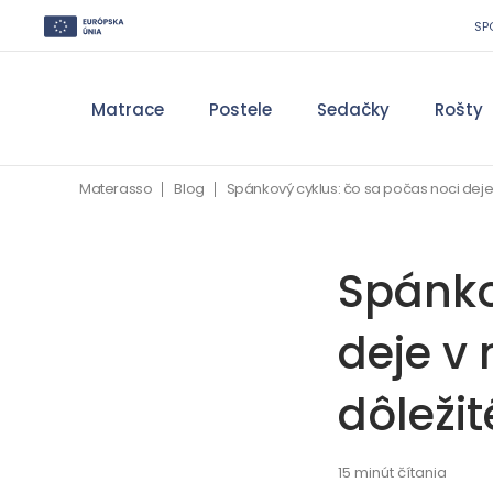
SP
Matrace
Postele
Sedačky
Rošty
Materasso
Blog
Spánkový cyklus: čo sa počas noci deje 
Spánko
deje v 
dôležit
15 minút čítania