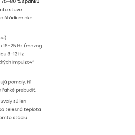
í 75–80 % spánku
mto stave
tie štádium ako
ou)
gu 16–25 Hz (mozog
iou 8–12 Hz
ckých impulzov“
ujú pomaly. N1
e ľahké prebudiť.
Svaly sú len
sa telesná teplota
 tomto štádiu