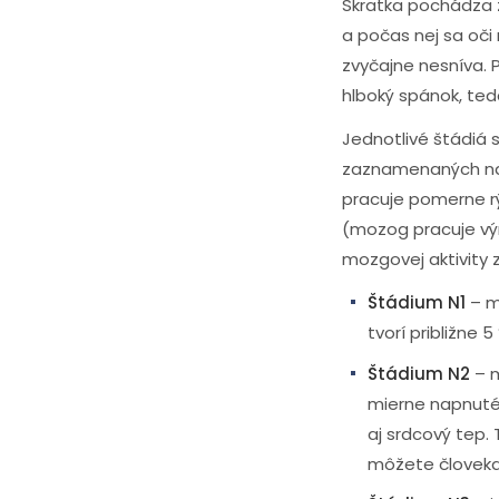
Skratka pochádza 
a počas nej sa oči
zvyčajne nesníva. 
hlboký spánok, te
Jednotlivé štádiá
zaznamenaných na 
pracuje pomerne rý
(mozog pracuje výr
mozgovej aktivity 
Štádium N1
– m
tvorí približne
Štádium N2
– m
mierne napnuté.
aj srdcový tep.
môžete človeka