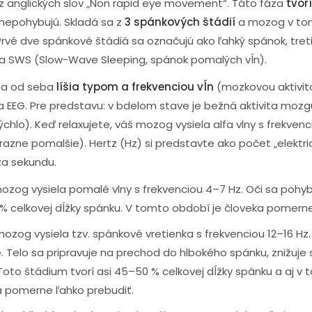
z anglických slov „Non rapid eye movement“. Táto fáza
tvor
 nepohybujú. Skladá sa z
3 spánkových štádií
a mozog v to
Prvé dve spánkové štádiá sa označujú ako ľahký spánok, tre
da SWS (Slow-Wave Sleeping, spánok pomalých vĺn).
 sa od seba
líšia typom a frekvenciou vĺn
(mozkovou aktivit
EEG. Pre predstavu: v bdelom stave je bežná aktivita moz
chlo). Keď relaxujete, váš mozog vysiela alfa vlny s frekvenc
azne pomalšie). Hertz (Hz) si predstavte ako počet „elektri
za sekundu.
ozog vysiela pomalé vlny s frekvenciou 4–7 Hz. Oči sa pohyb
 5 % celkovej dĺžky spánku. V tomto období je človeka pomern
ozog vysiela tzv. spánkové vretienka s frekvenciou 12–16 Hz. 
 Telo sa pripravuje na prechod do hlbokého spánku, znižuje 
 Toto štádium tvorí asi 45–50 % celkovej dĺžky spánku a aj v
 pomerne ľahko prebudiť.