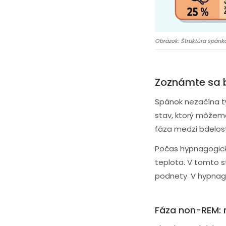
Obrázok: Štruktúra spánk
Zoznámte sa b
Spánok nezačína tý
stav, ktorý môžeme
fáza medzi bdelos
Počas hypnagogické
teplota. V tomto s
podnety. V hypna
Fáza non-REM: 