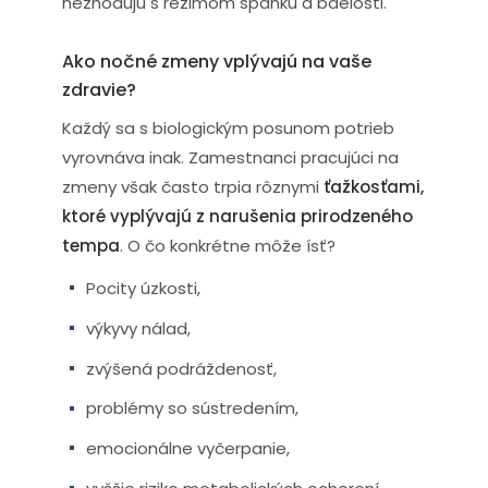
nezhodujú s režimom spánku a bdelosti.
Ako nočné zmeny vplývajú na vaše
zdravie?
Každý sa s biologickým posunom potrieb
vyrovnáva inak. Zamestnanci pracujúci na
zmeny však často trpia rôznymi
ťažkosťami,
ktoré vyplývajú z narušenia prirodzeného
tempa
. O čo konkrétne môže ísť?
Pocity úzkosti,
výkyvy nálad,
zvýšená podráždenosť,
problémy so sústredením,
emocionálne vyčerpanie,