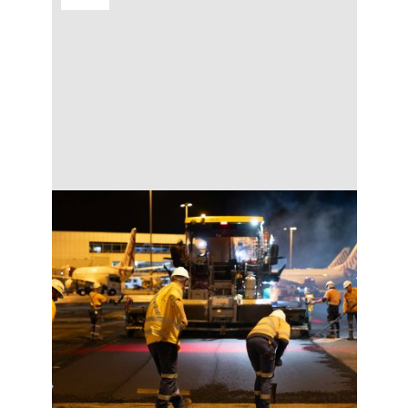
Práca na zmeny má výrazný vplyv na
spánok a celkové zdravie človeka. Ak
pracujete v noci, narúšate svoj prirodzený
cirkadiánny rytmus. Ako sa to prejaví?
Únavou, zhoršenou koncentráciou,
výkyvmi nálady alebo problémami s
trávením. Správnymi návykmi,
plánovaním spánku a prácou so svetlom