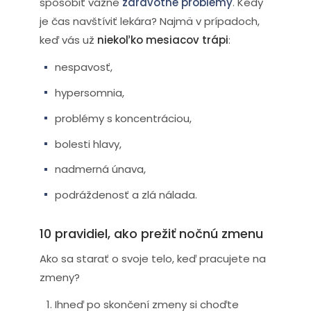
spôsobiť vážne
zdravotné problémy
. Kedy
je čas navštíviť lekára? Najmä v prípadoch,
keď vás už
niekoľko mesiacov trápi
:
nespavosť,
hypersomnia,
problémy s koncentráciou,
bolesti hlavy,
nadmerná únava,
podráždenosť a zlá nálada.
10 pravidiel, ako prežiť nočnú zmenu
Ako sa starať o svoje telo, keď pracujete na
zmeny?
Ihneď po skončení zmeny si choďte