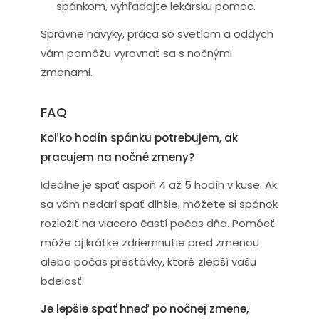
spánkom, vyhľadajte lekársku pomoc.
Správne návyky, práca so svetlom a oddych
vám pomôžu vyrovnať sa s nočnými
zmenami.
FAQ
Koľko hodín spánku potrebujem, ak
pracujem na nočné zmeny?
Ideálne je spať aspoň 4 až 5 hodín v kuse. Ak
sa vám nedarí spať dlhšie, môžete si spánok
rozložiť na viacero častí počas dňa. Pomôcť
môže aj krátke zdriemnutie pred zmenou
alebo počas prestávky, ktoré zlepší vašu
bdelosť.
Je lepšie spať hneď po nočnej zmene,