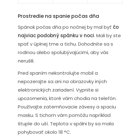
Prostredie na spanie počas dňa
Spánok počas dňa po nočnej by mal byť
čo
najviac podobný spánku v noci
. Mali by ste
spať v úplnej tme a tichu. Dohodnite sa s
rodinou alebo spolubývajúcimi, aby vás
nerušili.
Pred spaním nekontrolujte mobil a
nepozerajte sa ani na obrazovky iných
elektronických zariadení. Vypnite si
upozornenia, ktoré vám chodia na telefón.
Používajte zatemňovacie závesy a spaciu
masku. S tichom vám pomôžu napríklad
štuple do uší. Teplota v spálni by sa mala
pohybovať okolo 18 °C.