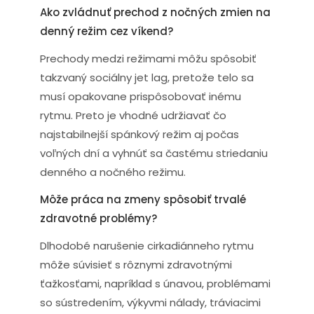
Ako zvládnuť prechod z nočných zmien na
denný režim cez víkend?
Prechody medzi režimami môžu spôsobiť
takzvaný sociálny jet lag, pretože telo sa
musí opakovane prispôsobovať inému
rytmu. Preto je vhodné udržiavať čo
najstabilnejší spánkový režim aj počas
voľných dní a vyhnúť sa častému striedaniu
denného a nočného režimu.
Môže práca na zmeny spôsobiť trvalé
zdravotné problémy?
Dlhodobé narušenie cirkadiánneho rytmu
môže súvisieť s rôznymi zdravotnými
ťažkosťami, napríklad s únavou, problémami
so sústredením, výkyvmi nálady, tráviacimi