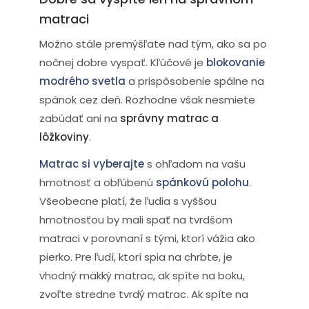
matraci
Možno stále premýšľate nad tým, ako sa po
nočnej dobre vyspať. Kľúčové je
blokovanie
modrého svetla
a prispôsobenie spálne na
spánok cez deň. Rozhodne však nesmiete
zabúdať ani na
správny matrac a
lôžkoviny
.
Matrac si vyberajte
s ohľadom na vašu
hmotnosť a obľúbenú
spánkovú polohu
.
Všeobecne platí, že ľudia s vyššou
hmotnosťou by mali spať na tvrdšom
matraci v porovnaní s tými, ktorí vážia ako
pierko. Pre ľudí, ktorí spia na chrbte, je
vhodný mäkký matrac, ak spíte na boku,
zvoľte stredne tvrdý matrac. Ak spíte na