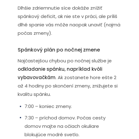
Dlhšie zdriemnutie síce dokáže znížiť
spánkový deficit, ak nie ste v práci, ale príliš
dlhé spanie vás môže naopak unaviť (najmä
počas zmeny).
Spánkový plán po nočnej zmene
Najčastejšou chybou po nočnej službe je
odkladanie spánku, napríklad kvôli
vybavovačkám
. Ak zostanete hore ešte 2
až 4 hodiny po skončení zmeny, znižujete si
kvalitu spánku.
7:00 – koniec zmeny.
7:30 – príchod domov. Počas cesty
domov majte na očiach okuliare
blokujúce modré svetlo.