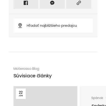
Materasso Blog
Súvisiace články
22
JÚN
Spánok
Spánk