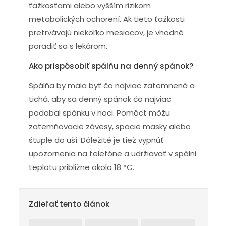
ťažkosťami alebo vyšším rizikom
metabolických ochorení. Ak tieto ťažkosti
pretrvávajú niekoľko mesiacov, je vhodné
poradiť sa s lekárom.
Ako prispôsobiť spálňu na denný spánok?
Spálňa by mala byť čo najviac zatemnená a
tichá, aby sa denný spánok čo najviac
podobal spánku v noci. Pomôcť môžu
zatemňovacie závesy, spacie masky alebo
štuple do uší. Dôležité je tiež vypnúť
upozornenia na telefóne a udržiavať v spálni
teplotu približne okolo 18 °C.
Zdieľať tento článok
Zdieľať na facebook
Intagram
Kopírovať odkaz