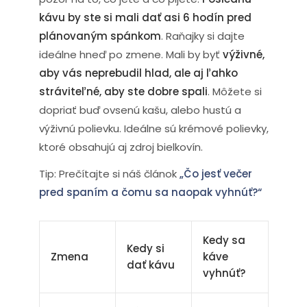
kávu by ste si mali dať asi 6 hodín pred
plánovaným spánkom
. Raňajky si dajte
ideálne hneď po zmene. Mali by byť
výživné,
aby vás neprebudil hlad, ale aj ľahko
stráviteľné, aby ste dobre spali
. Môžete si
dopriať buď ovsenú kašu, alebo hustú a
výživnú polievku. Ideálne sú krémové polievky,
ktoré obsahujú aj zdroj bielkovín.
Tip: Prečítajte si náš článok
„Čo jesť večer
pred spaním a čomu sa naopak vyhnúť?“
Kedy sa
Kedy si
Zmena
káve
dať kávu
vyhnúť?