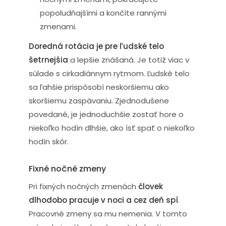
popoludňajšími a končíte rannými
zmenami.
Doredná rotácia je pre ľudské telo
šetrnejšia
a lepšie znášaná. Je totiž viac v
súlade s cirkadiánnym rytmom. Ľudské telo
sa ľahšie prispôsobí neskoršiemu ako
skoršiemu zaspávaniu. Zjednodušene
povedané, je jednoduchšie zostať hore o
niekoľko hodín dlhšie, ako ísť spať o niekoľko
hodín skôr.
Fixné nočné zmeny
Pri fixných nočných zmenách
človek
dlhodobo pracuje v noci a cez deň spí
.
Pracovné zmeny sa mu nemenia. V tomto