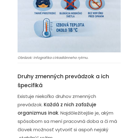
Obrázok: Infografika cirkadiánneho rytmu.
Druhy zmenných prevádzok a ich
špecifiká
Existuje niekoľko druhov zmenných
prevádzok.
Každá z nich zaťažuje
organizmus inak
. Najdôležitejšie je, akým
spôsobom sa mení pracovná doba a či má
človek možnosť vytvoriť si aspoň nejaký
„stabilný“ režim.