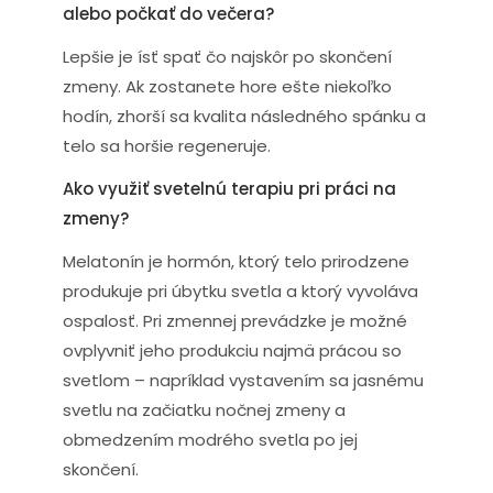
alebo počkať do večera?
Lepšie je ísť spať čo najskôr po skončení
zmeny. Ak zostanete hore ešte niekoľko
hodín, zhorší sa kvalita následného spánku a
telo sa horšie regeneruje.
Ako využiť svetelnú terapiu pri práci na
zmeny?
Melatonín je hormón, ktorý telo prirodzene
produkuje pri úbytku svetla a ktorý vyvoláva
ospalosť. Pri zmennej prevádzke je možné
ovplyvniť jeho produkciu najmä prácou so
svetlom – napríklad vystavením sa jasnému
svetlu na začiatku nočnej zmeny a
obmedzením modrého svetla po jej
skončení.