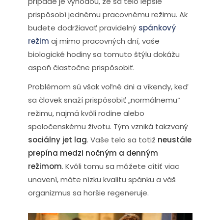
prípade je výhodou, že sa telo lepšie
prispôsobí jednému pracovnému režimu. Ak
budete dodržiavať pravidelný
spánkový
režim
aj mimo pracovných dní, vaše
biologické hodiny sa tomuto štýlu dokážu
aspoň čiastočne prispôsobiť.
Problémom sú však voľné dni a víkendy, keď
sa človek snaží prispôsobiť „normálnemu“
režimu, najmä kvôli rodine alebo
spoločenskému životu. Tým vzniká takzvaný
sociálny jet lag
. Vaše telo sa totiž
neustále
prepína medzi nočným a denným
režimom
. Kvôli tomu sa môžete cítiť viac
unavení, máte nízku kvalitu spánku a váš
organizmus sa horšie regeneruje.