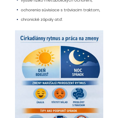
vyššie riziko metabolických ochorení,
ochorenia súvisiace s tráviacim traktom,
chronické zápaly atď.