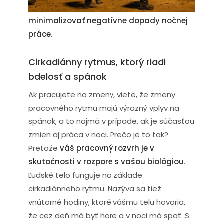
môžete podporiť svoj biorytmus a
minimalizovať negatívne dopady nočnej
práce.
Cirkadiánny rytmus, ktorý riadi
bdelosť a spánok
Ak pracujete na zmeny, viete, že zmeny
pracovného rytmu majú výrazný vplyv na
spánok, a to najmä v prípade, ak je súčasťou
zmien aj práca v noci. Prečo je to tak?
Pretože
váš pracovný rozvrh je v
skutočnosti v rozpore s vašou biológiou
.
Ľudské telo funguje na základe
cirkadiánneho rytmu. Nazýva sa tiež
vnútorné hodiny, ktoré vášmu telu hovoria,
že cez deň má byť hore a v noci má spať. S