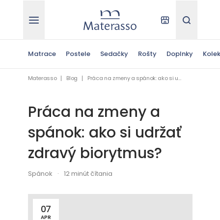
Materasso
Kde kúpiť
Hľadať
Matrace
Postele
Sedačky
Rošty
Doplnky
Kolek
Materasso
Blog
Práca na zmeny a spánok: ako si udržať zdravý biorytmus?
Práca na zmeny a
spánok: ako si udržať
zdravý biorytmus?
Spánok
12 minút čítania
07
APR