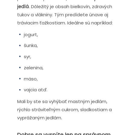
jedlá
. Dôležitý je obsah bielkovín, zdravých
tukov a vlákniny. Tým predídete únave aj
tráviacim ťažkostiam. Ideálne sú napríklad:
jogurt,
šunka,
syr,
zelenina,
mäso,
vajcia atď.
Mali by ste sa vyhýbať mastným jedlám,
rýchlo stráviteľným cukrom, sladkostiam a
vyprážaným jedlám.
Dobre sa vyspíte len na správnom