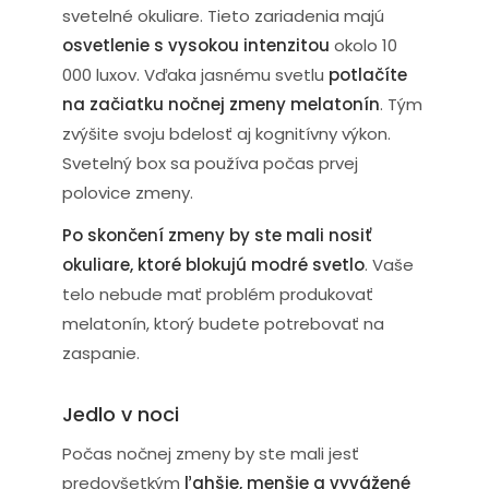
svetelné okuliare. Tieto zariadenia majú
osvetlenie s vysokou intenzitou
okolo 10
000 luxov. Vďaka jasnému svetlu
potlačíte
na začiatku nočnej zmeny melatonín
. Tým
zvýšite svoju bdelosť aj kognitívny výkon.
Svetelný box sa používa počas prvej
polovice zmeny.
Po skončení zmeny by ste mali nosiť
okuliare, ktoré blokujú modré svetlo
. Vaše
telo nebude mať problém produkovať
melatonín, ktorý budete potrebovať na
zaspanie.
Jedlo v noci
Počas nočnej zmeny by ste mali jesť
predovšetkým
ľahšie, menšie a vyvážené