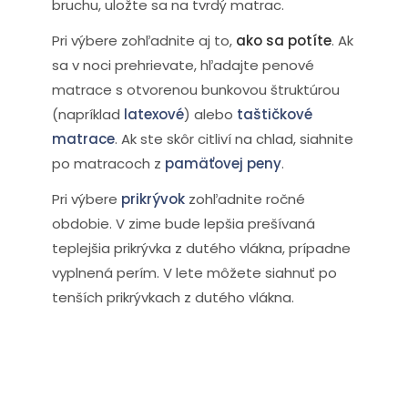
bruchu, uložte sa na tvrdý matrac.
Pri výbere zohľadnite aj to,
ako sa potíte
. Ak
sa v noci prehrievate, hľadajte penové
matrace s otvorenou bunkovou štruktúrou
(napríklad
latexové
) alebo
taštičkové
matrace
. Ak ste skôr citliví na chlad, siahnite
po matracoch z
pamäťovej peny
.
Pri výbere
prikrývok
zohľadnite ročné
obdobie. V zime bude lepšia prešívaná
teplejšia prikrývka z dutého vlákna, prípadne
vyplnená perím. V lete môžete siahnuť po
tenších prikrývkach z dutého vlákna.