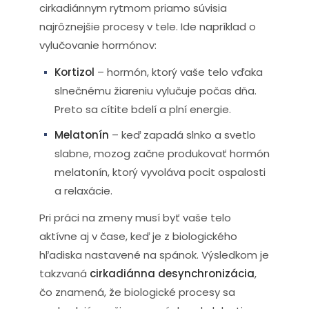
cirkadiánnym rytmom priamo súvisia
najrôznejšie procesy v tele. Ide napríklad o
vylučovanie hormónov:
Kortizol
– hormón, ktorý vaše telo vďaka
slnečnému žiareniu vylučuje počas dňa.
Preto sa cítite bdelí a plní energie.
Melatonín
– keď zapadá slnko a svetlo
slabne, mozog začne produkovať hormón
melatonín, ktorý vyvoláva pocit ospalosti
a relaxácie.
Pri práci na zmeny musí byť vaše telo
aktívne aj v čase, keď je z biologického
hľadiska nastavené na spánok. Výsledkom je
takzvaná
cirkadiánna desynchronizácia
,
čo znamená, že biologické procesy sa