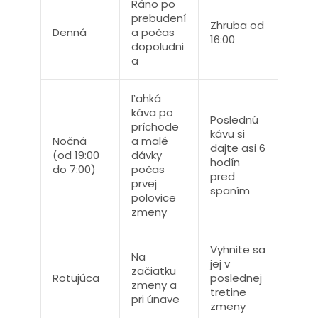
Ráno po
prebudení
Zhruba od
Denná
a počas
16:00
dopoludni
a
Ľahká
káva po
Poslednú
príchode
kávu si
Nočná
a malé
dajte asi 6
(od 19:00
dávky
hodín
do 7:00)
počas
pred
prvej
spaním
polovice
zmeny
Vyhnite sa
Na
jej v
začiatku
Rotujúca
poslednej
zmeny a
tretine
pri únave
zmeny