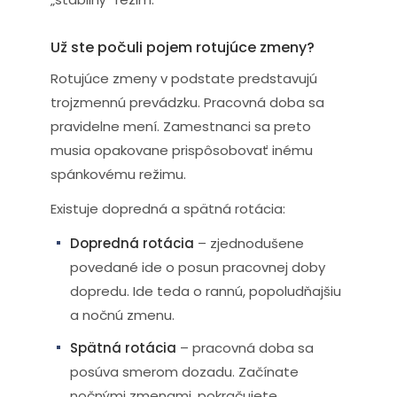
Už ste počuli pojem rotujúce zmeny?
Rotujúce zmeny v podstate predstavujú
trojzmennú prevádzku. Pracovná doba sa
pravidelne mení. Zamestnanci sa preto
musia opakovane prispôsobovať inému
spánkovému režimu.
Existuje dopredná a spätná rotácia:
Dopredná rotácia
– zjednodušene
povedané ide o posun pracovnej doby
dopredu. Ide teda o rannú, popoludňajšiu
a nočnú zmenu.
Spätná rotácia
– pracovná doba sa
posúva smerom dozadu. Začínate
nočnými zmenami, pokračujete