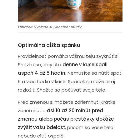
Obrázok: Vytvorte si „večerné“ rituály.
Optimálna dĺžka spánku
Pravidelnosť pomáha vášmu telu zvyknúť si.
Snažte sa, aby ste
denne v kuse spali
aspoň 4 až 5 hodín
. Nemusíte sa nútiť spať
6 a viac hodín v kuse. Spánok si môžete aj
rozložiť. Snažte sa počúvať svoje telo.
Pred zmenou si môžete zdriemnuť. Krátke
zdriemnutie
asi 10 až 20 minút pred
zmenou alebo počas prestávky dokáže
zvýšiť vašu bdelosť
, pričom sa vaše telo
nebude cítiť ospalé.