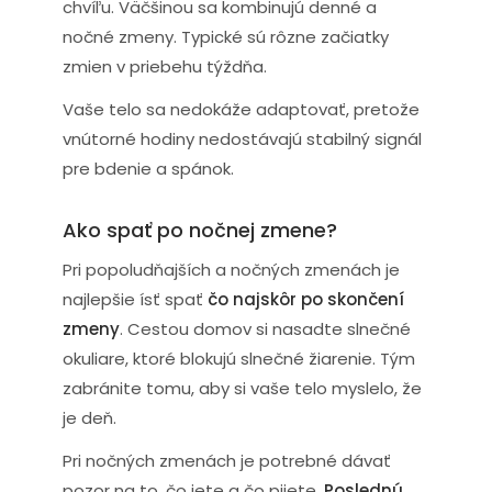
chvíľu. Väčšinou sa kombinujú denné a
nočné zmeny. Typické sú rôzne začiatky
zmien v priebehu týždňa.
Vaše telo sa nedokáže adaptovať, pretože
vnútorné hodiny nedostávajú stabilný signál
pre bdenie a spánok.
Ako spať po nočnej zmene?
Pri popoludňajších a nočných zmenách je
najlepšie ísť spať
čo najskôr po skončení
zmeny
. Cestou domov si nasadte slnečné
okuliare, ktoré blokujú slnečné žiarenie. Tým
zabránite tomu, aby si vaše telo myslelo, že
je deň.
Pri nočných zmenách je potrebné dávať
pozor na to, čo jete a čo pijete.
Poslednú