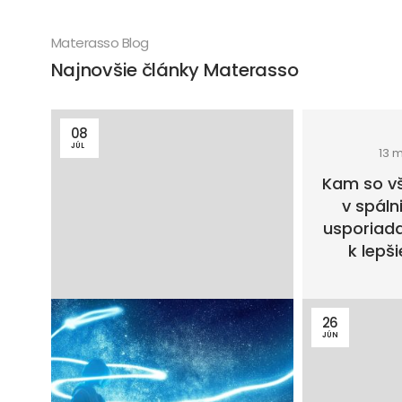
Materasso Blog
Najnovšie články Materasso
08
JÚL
13 m
Kam so v
v spáln
usporiada
k lepš
26
JÚN
15 minút čítania
Spánkový cyklus: čo sa
počas noci deje v našom