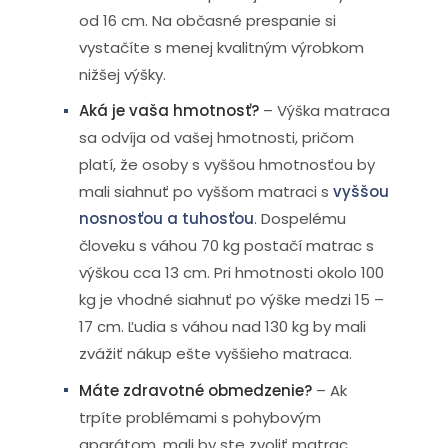
od 16 cm. Na občasné prespanie si
vystačíte s menej kvalitným výrobkom
nižšej výšky.
Aká je vaša hmotnosť?
– Výška matraca
sa odvíja od vašej hmotnosti, pričom
platí, že osoby s vyššou hmotnosťou by
mali siahnuť po vyššom matraci s
vyššou
nosnosťou a tuhosťou
. Dospelému
človeku s váhou 70 kg postačí matrac s
výškou cca 13 cm. Pri hmotnosti okolo 100
kg je vhodné siahnuť po výške medzi 15 –
17 cm. Ľudia s váhou nad 130 kg by mali
zvážiť nákup ešte vyššieho matraca.
Máte zdravotné obmedzenie?
– Ak
trpíte problémami s pohybovým
aparátom, mali by ste zvoliť matrac,