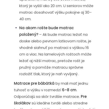
ktorý je vyšší ako 20 cm. U seniorov môže
matrac dosahovať výšku pokojne aj 30–
40 cm.
Na akom rošte bude matrac
položený?
– Ak bude matrac ležať na
doske alebo pevnom latkovom rošte, je
vhodné siahnuť po matraci s výškou 16
cm a viac. Na lamelových roštoch môže
ležať aj nižší matrac, pretože rošt je
pružný a pomôže matracu správne
rozložiť tlak, ktorý je naň vyvíjaný.
Matrace pre bábätká
by mali mať jednu
tuhosť a výšku v rozmedzí
6–8 cm
.
Odporúčajú sa skôr tvrdšie matrace.
Pre
školákov
sú ideálne tvrdé alebo stredne