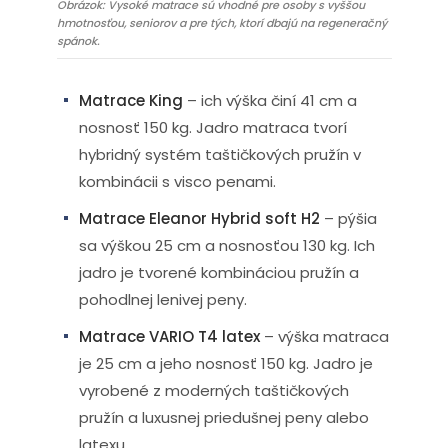
Obrázok: Vysoké matrace sú vhodné pre osoby s vyššou
hmotnosťou, seniorov a pre tých, ktorí dbajú na regeneračný
spánok.
Matrace King
– ich výška činí 41 cm a
nosnosť 150 kg. Jadro matraca tvorí
hybridný systém taštičkových pružín v
kombinácii s visco penami.
Matrace Eleanor Hybrid soft H2
– pýšia
sa výškou 25 cm a nosnosťou 130 kg. Ich
jadro je tvorené kombináciou pružín a
pohodlnej lenivej peny.
Matrace VARIO T4 latex
– výška matraca
je 25 cm a jeho nosnosť 150 kg. Jadro je
vyrobené z moderných taštičkových
pružín a luxusnej priedušnej peny alebo
latexu.