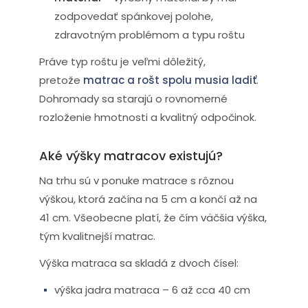
zodpovedať spánkovej polohe,
zdravotným problémom a typu roštu
Práve typ roštu je veľmi dôležitý,
pretože
matrac a rošt spolu musia ladiť
.
Dohromady sa starajú o rovnomerné
rozloženie hmotnosti a kvalitný odpočinok.
Aké výšky matracov existujú?
Na trhu sú v ponuke matrace s rôznou
výškou, ktorá začína na 5 cm a končí až na
41 cm. Všeobecne platí, že čím väčšia výška,
tým kvalitnejší matrac.
Výška matraca sa skladá z dvoch čísel:
výška jadra matraca – 6 až cca 40 cm