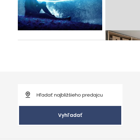
tele a prečo je to
dôležité?
Vyhľadať