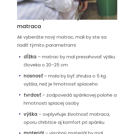
výšku matraca?
Základné parametre výberu nového
matraca
Ak vyberáte nový matrac, mali by ste sa
riadiť týmito parametrami:
dĺžka
– matrac by mal presahovať výšku
človeka o 20–25 cm
nosnosť
– mala by byť zhruba o 5 kg
vyššia, než je hmotnosť spiaceho
tvrdosť
– zodpovedá spánkovej polohe a
hmotnosti spiacej osoby
výška
– ovplyvňuje životnosť matraca,
oporu chrbtice aj komfort pri spánku
materiál
– výrobný materiál by mal