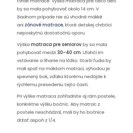
tvrdé matrace. Výška matraca pre tieto deti
by sa mala pohybovať okolo 14 cm. V
žiadnom prípade nie sú vhodné mäkké
ani
zónové matrace
, ktoré detskej chrbtici
neposkytnú dostatočnú oporu.
Výška
matraca pre seniorov
by sa mala
pohybovať medzi
30–40 cm
. Uľahčí im
vstávanie a líhanie na lôžko. Starší ľudia by
mali spať na mäkšom matraci, výhodou je
spevnený bok, vďaka ktorému nedôjde k
rýchlemu presedeniu tejto časti.
Pri výške matraca zohľadnite aj rám postele,
konkrétne výšku bočníc. Aby matrac z
postele neschádzal, mali by ho bočnice
držať aspoň z 1/4.