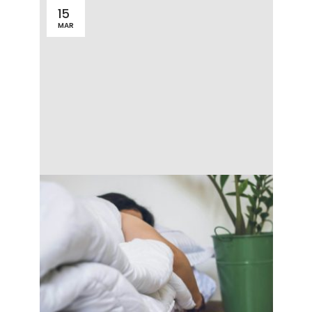
15
MAR
Kvalitu spánku do značnej miery
ovplyvňuje kvalita matraca. Pri výbere by
pre vás mala byť dôležitá nielen jeho
nosnosť, tuhosť a výrobný materiál, ale aj
hrúbka, ktorá sa odráža na životnosti a
vašom komforte. Ako teda vybrať správnu