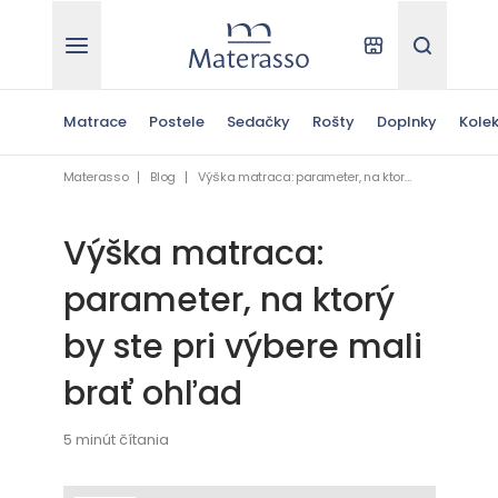
Materasso
Kde kúpiť
Hľadať
Matrace
Postele
Sedačky
Rošty
Doplnky
Kolek
Materasso
Blog
Výška matraca: parameter, na ktorý by ste pri výbere mali brať ohľad
Výška matraca:
parameter, na ktorý
by ste pri výbere mali
brať ohľad
5 minút čítania